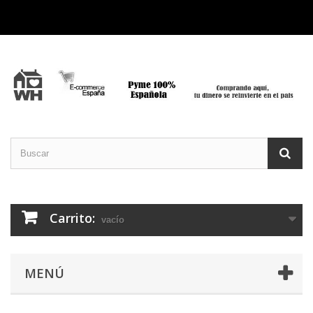
Carrito:
vacío
MENÚ