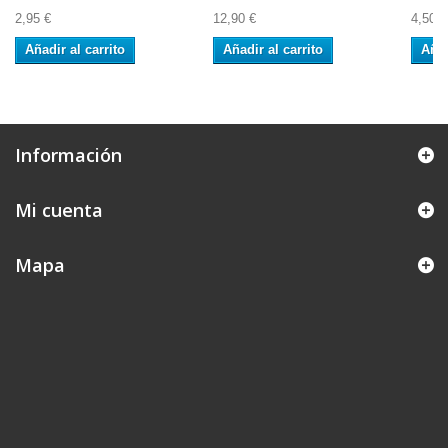
2,95 €
12,90 €
4,50 €
Añadir al carrito
Añadir al carrito
Añad
Información
Mi cuenta
Mapa