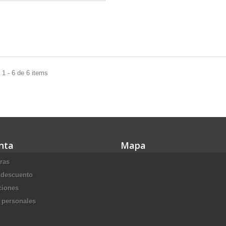
1 - 6 de 6 items
nta
Mapa
ras
 descuento
ciones
 personales