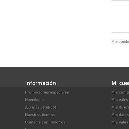
Mostrando 
Información
Mi cue
Promociones especiales
Mis comp
Novedades
Mis vales
¡Lo más vendido!
Mis direc
Nuestras tiendas
Mis datos
Contacte con nosotros
Mis vales