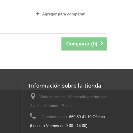
Agregar para comparar
Comparar (
0
)
Información sobre la tienda
Working House, Venta solo por Internet
Avilés - Asturias - Spain
Llámanos ahora:
669 59 41 10 Oficina
(Lunes a Viernes de 9:00 - 14:00)