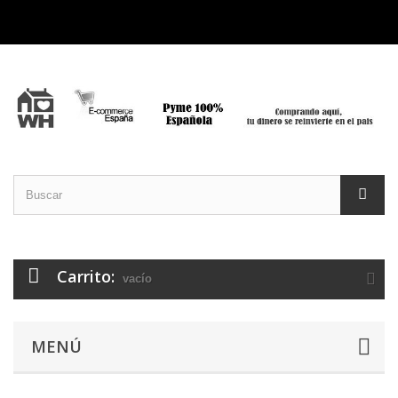
Carrito:
vacío
MENÚ