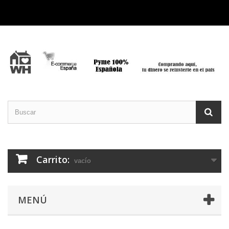
Carrito:
vacío
MENÚ