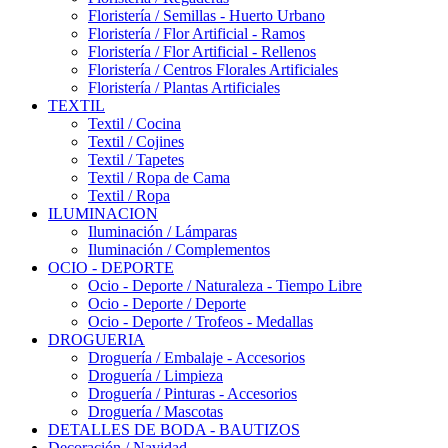
Floristería / Semillas - Huerto Urbano
Floristería / Flor Artificial - Ramos
Floristería / Flor Artificial - Rellenos
Floristería / Centros Florales Artificiales
Floristería / Plantas Artificiales
TEXTIL
Textil / Cocina
Textil / Cojines
Textil / Tapetes
Textil / Ropa de Cama
Textil / Ropa
ILUMINACION
Iluminación / Lámparas
Iluminación / Complementos
OCIO - DEPORTE
Ocio - Deporte / Naturaleza - Tiempo Libre
Ocio - Deporte / Deporte
Ocio - Deporte / Trofeos - Medallas
DROGUERIA
Droguería / Embalaje - Accesorios
Droguería / Limpieza
Droguería / Pinturas - Accesorios
Droguería / Mascotas
DETALLES DE BODA - BAUTIZOS
Decoración / Navidad