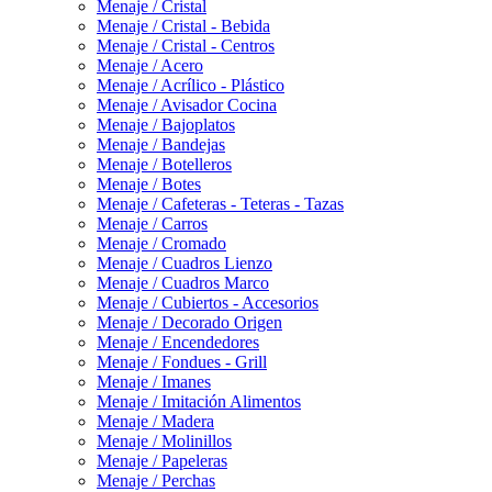
Menaje / Cristal
Menaje / Cristal - Bebida
Menaje / Cristal - Centros
Menaje / Acero
Menaje / Acrílico - Plástico
Menaje / Avisador Cocina
Menaje / Bajoplatos
Menaje / Bandejas
Menaje / Botelleros
Menaje / Botes
Menaje / Cafeteras - Teteras - Tazas
Menaje / Carros
Menaje / Cromado
Menaje / Cuadros Lienzo
Menaje / Cuadros Marco
Menaje / Cubiertos - Accesorios
Menaje / Decorado Origen
Menaje / Encendedores
Menaje / Fondues - Grill
Menaje / Imanes
Menaje / Imitación Alimentos
Menaje / Madera
Menaje / Molinillos
Menaje / Papeleras
Menaje / Perchas