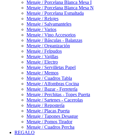
Menaje / Porcelana Blanca Mesa I
Menaje / Porcelana Blanca Mesa N
Menaje / Porcelana Esmaltada
Menaje / Relojes
Menaje / Salvamanteles
Menaje / Varios
Menaje / Vino Accesorios
Menaje / Básculas - Balanzas
Menaje / Organización
Menaje / Felpudos
Menaje / Vajillas
Menaje / Electro
Menaje / Servilletas Papel
Menaje / Memos
Menaje / Cuadros Tabla
Menaje / Alfombras Cocina
Menaje / Bazar - Ferretería
Menaje / Perchitas - Topes Puerta
Menaje / Sartenes - Cacerolas
Menaje / Repostería
Menaje / Placas Puerta
Menaje / Tapones Desague
Menaje / Pomos Tirador
Menaje / Cuadros Percha
REGALO