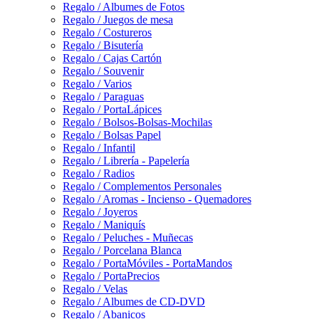
Regalo / Albumes de Fotos
Regalo / Juegos de mesa
Regalo / Costureros
Regalo / Bisutería
Regalo / Cajas Cartón
Regalo / Souvenir
Regalo / Varios
Regalo / Paraguas
Regalo / PortaLápices
Regalo / Bolsos-Bolsas-Mochilas
Regalo / Bolsas Papel
Regalo / Infantil
Regalo / Librería - Papelería
Regalo / Radios
Regalo / Complementos Personales
Regalo / Aromas - Incienso - Quemadores
Regalo / Joyeros
Regalo / Maniquís
Regalo / Peluches - Muñecas
Regalo / Porcelana Blanca
Regalo / PortaMóviles - PortaMandos
Regalo / PortaPrecios
Regalo / Velas
Regalo / Albumes de CD-DVD
Regalo / Abanicos