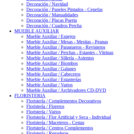
Decoración / Navidad
Decoración / Papeles Pintados - Cenefas
Decoración / Manualidades
Decoración / Placas Puerta
Decoración / Cuadros Percha
MUEBLE AUXILIAR
Mueble Auxiliar / Espejos
Mueble Auxiliar / Mesas - Mesitas - Peanas
Mueble Auxiliar / Paragueros - Revisteros
Mueble Auxiliar / Perchas - Estantes - Vitrinas
Mueble Auxiliar / Sillería - Asientos
Mueble Auxiliar / Biombos
Mueble Auxiliar / Galanes
Mueble Auxiliar / Cabeceros
Mueble Auxiliar / Estanterías
Mueble Auxiliar / Varios
Mueble Auxiliar / Archivadores CD-DVD
FLORISTERIA
Floristería / Complementos Decorativos
Floristería / Floreros
Floristería / Varios
Floristería / Flor Artificial y Seca - Individual
Floristería / Maceteros - Cestas
Floristería / Centros Complementos
Floristería / Regaderas