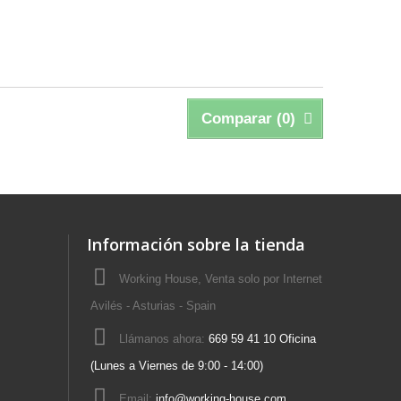
Comparar (
0
)
Información sobre la tienda
Working House, Venta solo por Internet
Avilés - Asturias - Spain
Llámanos ahora:
669 59 41 10 Oficina
(Lunes a Viernes de 9:00 - 14:00)
Email:
info@working-house.com