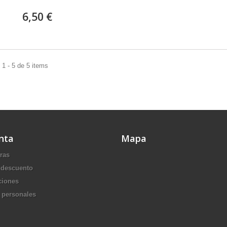
6,50 €
1 - 5 de 5 items
nta
Mapa
ras
 descuento
ciones
 personales