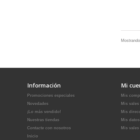
Mostrando 
Información
Mi cue
Promociones especiales
Mis comp
Novedades
Mis vales
¡Lo más vendido!
Mis direc
Nuestras tiendas
Mis datos
Contacte con nosotros
Mis vales
Inicio