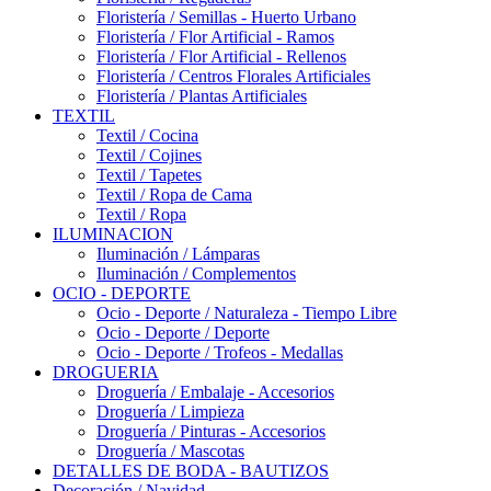
Floristería / Semillas - Huerto Urbano
Floristería / Flor Artificial - Ramos
Floristería / Flor Artificial - Rellenos
Floristería / Centros Florales Artificiales
Floristería / Plantas Artificiales
TEXTIL
Textil / Cocina
Textil / Cojines
Textil / Tapetes
Textil / Ropa de Cama
Textil / Ropa
ILUMINACION
Iluminación / Lámparas
Iluminación / Complementos
OCIO - DEPORTE
Ocio - Deporte / Naturaleza - Tiempo Libre
Ocio - Deporte / Deporte
Ocio - Deporte / Trofeos - Medallas
DROGUERIA
Droguería / Embalaje - Accesorios
Droguería / Limpieza
Droguería / Pinturas - Accesorios
Droguería / Mascotas
DETALLES DE BODA - BAUTIZOS
Decoración / Navidad