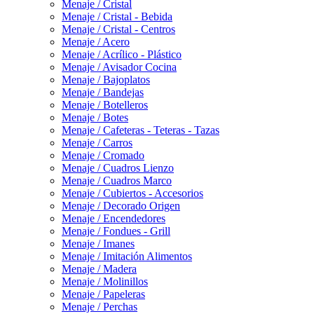
Menaje / Cristal
Menaje / Cristal - Bebida
Menaje / Cristal - Centros
Menaje / Acero
Menaje / Acrílico - Plástico
Menaje / Avisador Cocina
Menaje / Bajoplatos
Menaje / Bandejas
Menaje / Botelleros
Menaje / Botes
Menaje / Cafeteras - Teteras - Tazas
Menaje / Carros
Menaje / Cromado
Menaje / Cuadros Lienzo
Menaje / Cuadros Marco
Menaje / Cubiertos - Accesorios
Menaje / Decorado Origen
Menaje / Encendedores
Menaje / Fondues - Grill
Menaje / Imanes
Menaje / Imitación Alimentos
Menaje / Madera
Menaje / Molinillos
Menaje / Papeleras
Menaje / Perchas