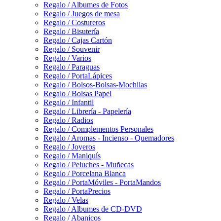
Regalo / Albumes de Fotos
Regalo / Juegos de mesa
Regalo / Costureros
Regalo / Bisutería
Regalo / Cajas Cartón
Regalo / Souvenir
Regalo / Varios
Regalo / Paraguas
Regalo / PortaLápices
Regalo / Bolsos-Bolsas-Mochilas
Regalo / Bolsas Papel
Regalo / Infantil
Regalo / Librería - Papelería
Regalo / Radios
Regalo / Complementos Personales
Regalo / Aromas - Incienso - Quemadores
Regalo / Joyeros
Regalo / Maniquís
Regalo / Peluches - Muñecas
Regalo / Porcelana Blanca
Regalo / PortaMóviles - PortaMandos
Regalo / PortaPrecios
Regalo / Velas
Regalo / Albumes de CD-DVD
Regalo / Abanicos