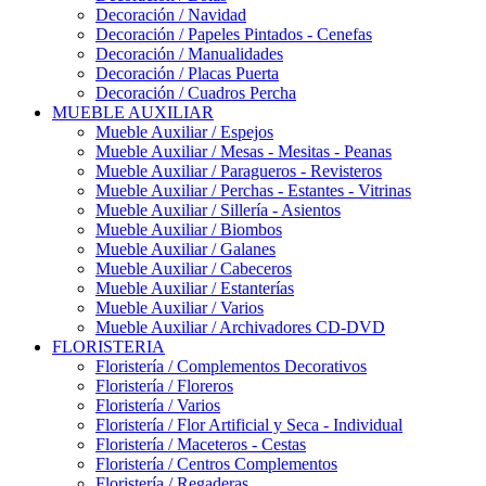
Decoración / Navidad
Decoración / Papeles Pintados - Cenefas
Decoración / Manualidades
Decoración / Placas Puerta
Decoración / Cuadros Percha
MUEBLE AUXILIAR
Mueble Auxiliar / Espejos
Mueble Auxiliar / Mesas - Mesitas - Peanas
Mueble Auxiliar / Paragueros - Revisteros
Mueble Auxiliar / Perchas - Estantes - Vitrinas
Mueble Auxiliar / Sillería - Asientos
Mueble Auxiliar / Biombos
Mueble Auxiliar / Galanes
Mueble Auxiliar / Cabeceros
Mueble Auxiliar / Estanterías
Mueble Auxiliar / Varios
Mueble Auxiliar / Archivadores CD-DVD
FLORISTERIA
Floristería / Complementos Decorativos
Floristería / Floreros
Floristería / Varios
Floristería / Flor Artificial y Seca - Individual
Floristería / Maceteros - Cestas
Floristería / Centros Complementos
Floristería / Regaderas