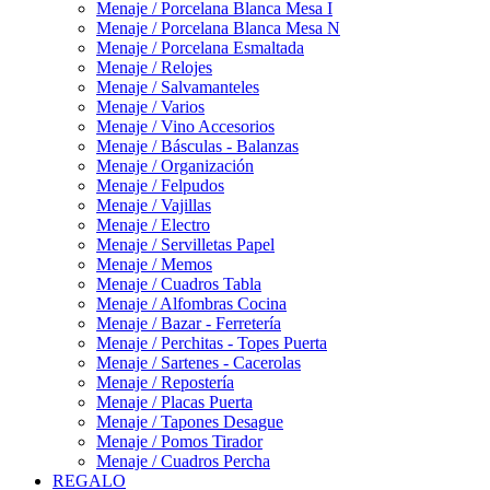
Menaje / Porcelana Blanca Mesa I
Menaje / Porcelana Blanca Mesa N
Menaje / Porcelana Esmaltada
Menaje / Relojes
Menaje / Salvamanteles
Menaje / Varios
Menaje / Vino Accesorios
Menaje / Básculas - Balanzas
Menaje / Organización
Menaje / Felpudos
Menaje / Vajillas
Menaje / Electro
Menaje / Servilletas Papel
Menaje / Memos
Menaje / Cuadros Tabla
Menaje / Alfombras Cocina
Menaje / Bazar - Ferretería
Menaje / Perchitas - Topes Puerta
Menaje / Sartenes - Cacerolas
Menaje / Repostería
Menaje / Placas Puerta
Menaje / Tapones Desague
Menaje / Pomos Tirador
Menaje / Cuadros Percha
REGALO