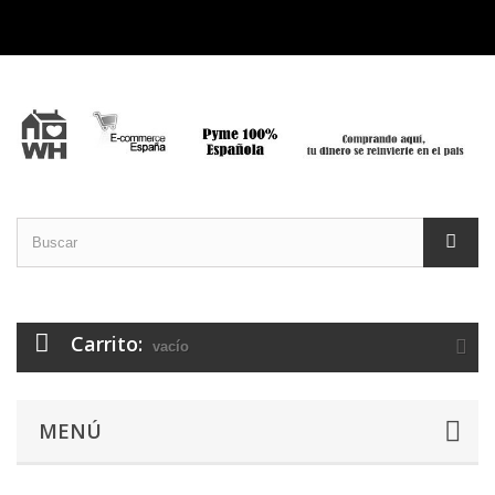
Carrito:
vacío
MENÚ