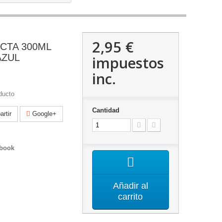
2,95 €
CTA 300ML
AZUL
impuestos
inc.
ducto
Cantidad
rtir
Google+
ebook
Añadir al
carrito