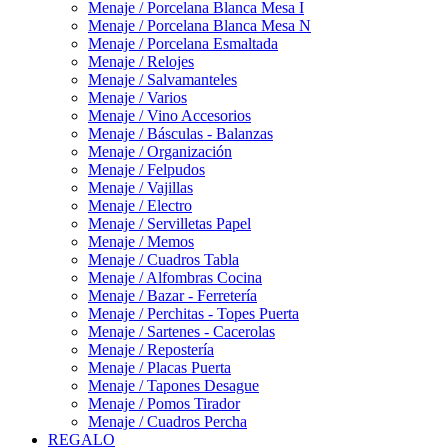
Menaje / Porcelana Blanca Mesa I
Menaje / Porcelana Blanca Mesa N
Menaje / Porcelana Esmaltada
Menaje / Relojes
Menaje / Salvamanteles
Menaje / Varios
Menaje / Vino Accesorios
Menaje / Básculas - Balanzas
Menaje / Organización
Menaje / Felpudos
Menaje / Vajillas
Menaje / Electro
Menaje / Servilletas Papel
Menaje / Memos
Menaje / Cuadros Tabla
Menaje / Alfombras Cocina
Menaje / Bazar - Ferretería
Menaje / Perchitas - Topes Puerta
Menaje / Sartenes - Cacerolas
Menaje / Repostería
Menaje / Placas Puerta
Menaje / Tapones Desague
Menaje / Pomos Tirador
Menaje / Cuadros Percha
REGALO