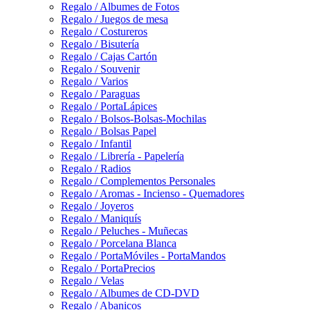
Regalo / Albumes de Fotos
Regalo / Juegos de mesa
Regalo / Costureros
Regalo / Bisutería
Regalo / Cajas Cartón
Regalo / Souvenir
Regalo / Varios
Regalo / Paraguas
Regalo / PortaLápices
Regalo / Bolsos-Bolsas-Mochilas
Regalo / Bolsas Papel
Regalo / Infantil
Regalo / Librería - Papelería
Regalo / Radios
Regalo / Complementos Personales
Regalo / Aromas - Incienso - Quemadores
Regalo / Joyeros
Regalo / Maniquís
Regalo / Peluches - Muñecas
Regalo / Porcelana Blanca
Regalo / PortaMóviles - PortaMandos
Regalo / PortaPrecios
Regalo / Velas
Regalo / Albumes de CD-DVD
Regalo / Abanicos