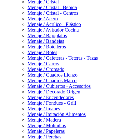
Menaje / Cristal
Menaje / Cristal - Bebida
Menaje / Cristal - Centros
Menaje / Acero
Menaje / Acrílico - Plástico
Menaje / Avisador Cocina
Menaje / Bajoplatos
Menaje / Bandejas
Menaje / Botelleros
Menaje / Botes
Menaje / Cafeteras - Teteras - Tazas
Menaje / Carros
Menaje / Cromado
Menaje / Cuadros Lienzo
Menaje / Cuadros Marco
Menaje / Cubiertos - Accesorios
Menaje / Decorado Origen
Menaje / Encendedores
Menaje / Fondues - Grill
Menaje / Imanes
Menaje / Imitación Alimentos
Menaje / Madera
Menaje / Molinillos
Menaje / Papeleras
Menaje / Perchas