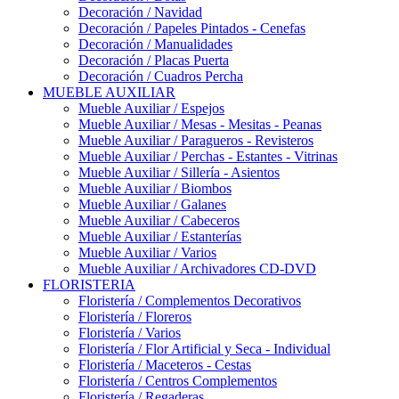
Decoración / Navidad
Decoración / Papeles Pintados - Cenefas
Decoración / Manualidades
Decoración / Placas Puerta
Decoración / Cuadros Percha
MUEBLE AUXILIAR
Mueble Auxiliar / Espejos
Mueble Auxiliar / Mesas - Mesitas - Peanas
Mueble Auxiliar / Paragueros - Revisteros
Mueble Auxiliar / Perchas - Estantes - Vitrinas
Mueble Auxiliar / Sillería - Asientos
Mueble Auxiliar / Biombos
Mueble Auxiliar / Galanes
Mueble Auxiliar / Cabeceros
Mueble Auxiliar / Estanterías
Mueble Auxiliar / Varios
Mueble Auxiliar / Archivadores CD-DVD
FLORISTERIA
Floristería / Complementos Decorativos
Floristería / Floreros
Floristería / Varios
Floristería / Flor Artificial y Seca - Individual
Floristería / Maceteros - Cestas
Floristería / Centros Complementos
Floristería / Regaderas