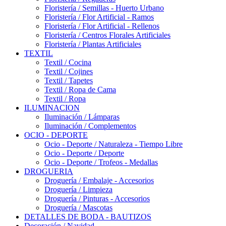
Floristería / Semillas - Huerto Urbano
Floristería / Flor Artificial - Ramos
Floristería / Flor Artificial - Rellenos
Floristería / Centros Florales Artificiales
Floristería / Plantas Artificiales
TEXTIL
Textil / Cocina
Textil / Cojines
Textil / Tapetes
Textil / Ropa de Cama
Textil / Ropa
ILUMINACION
Iluminación / Lámparas
Iluminación / Complementos
OCIO - DEPORTE
Ocio - Deporte / Naturaleza - Tiempo Libre
Ocio - Deporte / Deporte
Ocio - Deporte / Trofeos - Medallas
DROGUERIA
Droguería / Embalaje - Accesorios
Droguería / Limpieza
Droguería / Pinturas - Accesorios
Droguería / Mascotas
DETALLES DE BODA - BAUTIZOS
Decoración / Navidad