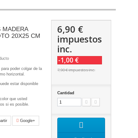
6,90 €
 MADERA
TO 20X25 CM
impuestos
inc.
-1,00 €
ducto
para poder colgar de la
7,90 €
impuestos inc.
omo horizontal.
puede estar disponible
Cantidad
color que usted
os si es posible.
rtir
Google+