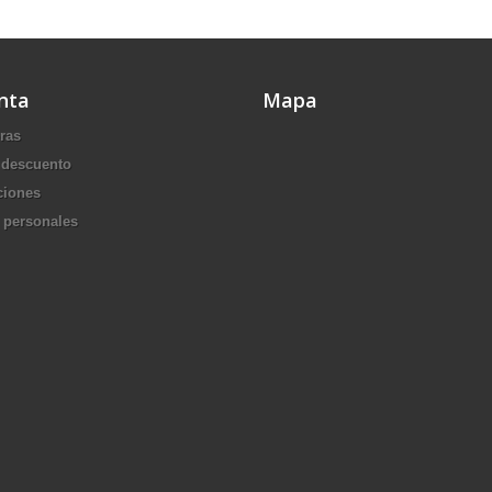
nta
Mapa
ras
 descuento
ciones
 personales