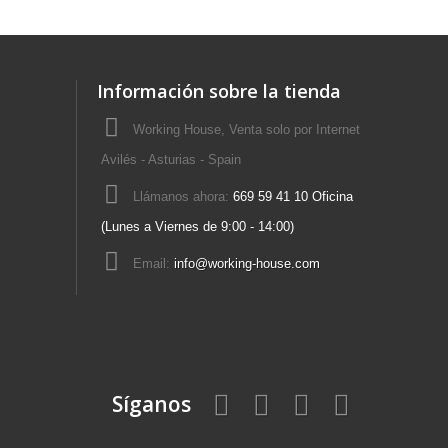
Información sobre la tienda
Working House, Venta solo por Internet
Avilés - Asturias - Spain
Llámanos ahora:
669 59 41 10 Oficina
(Lunes a Viernes de 9:00 - 14:00)
Email:
info@working-house.com
Síganos