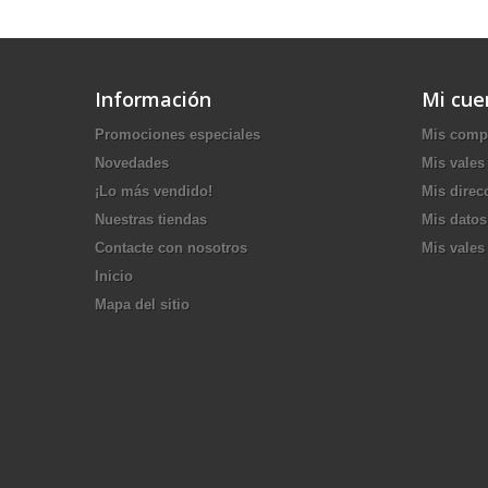
Información
Mi cue
Promociones especiales
Mis comp
Novedades
Mis vales
¡Lo más vendido!
Mis direc
Nuestras tiendas
Mis datos
Contacte con nosotros
Mis vales
Inicio
Mapa del sitio