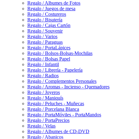
Regalo / Albumes de Fotos
Regalo / Juegos de mesa
Regalo / Costureros
Regalo / Bisutería
Regalo / Cajas Cartón
Regalo / Souvenir
Regalo / Varios
Regalo / Paraguas
Regalo / PortaLápices
Regalo / Bolsos-Bolsas-Mochilas
Regalo / Bolsas Papel
Regalo / Infantil
Regalo / Librería - Papelería
Regalo / Radios
Regalo / Complementos Personales
Regalo / Aromas - Incienso - Quemadores
Regalo / Joyeros
Regalo / Maniquís
Regalo / Peluches - Muñecas
Regalo / Porcelana Blanca
Regalo / PortaMóviles - PortaMandos
Regalo / PortaPrecios
Regalo / Velas
Regalo / Albumes de CD-DVD
Regalo / Abanicos