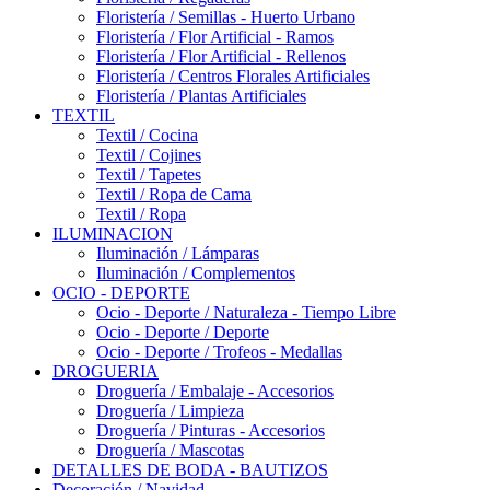
Floristería / Semillas - Huerto Urbano
Floristería / Flor Artificial - Ramos
Floristería / Flor Artificial - Rellenos
Floristería / Centros Florales Artificiales
Floristería / Plantas Artificiales
TEXTIL
Textil / Cocina
Textil / Cojines
Textil / Tapetes
Textil / Ropa de Cama
Textil / Ropa
ILUMINACION
Iluminación / Lámparas
Iluminación / Complementos
OCIO - DEPORTE
Ocio - Deporte / Naturaleza - Tiempo Libre
Ocio - Deporte / Deporte
Ocio - Deporte / Trofeos - Medallas
DROGUERIA
Droguería / Embalaje - Accesorios
Droguería / Limpieza
Droguería / Pinturas - Accesorios
Droguería / Mascotas
DETALLES DE BODA - BAUTIZOS
Decoración / Navidad