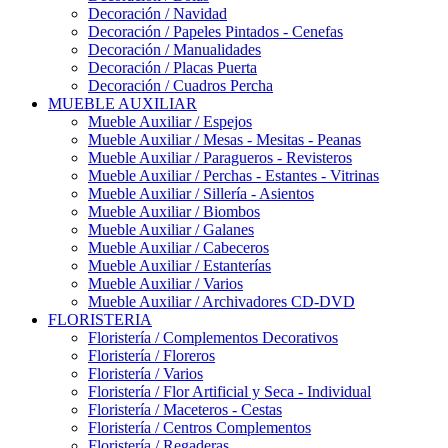
Decoración / Navidad
Decoración / Papeles Pintados - Cenefas
Decoración / Manualidades
Decoración / Placas Puerta
Decoración / Cuadros Percha
MUEBLE AUXILIAR
Mueble Auxiliar / Espejos
Mueble Auxiliar / Mesas - Mesitas - Peanas
Mueble Auxiliar / Paragueros - Revisteros
Mueble Auxiliar / Perchas - Estantes - Vitrinas
Mueble Auxiliar / Sillería - Asientos
Mueble Auxiliar / Biombos
Mueble Auxiliar / Galanes
Mueble Auxiliar / Cabeceros
Mueble Auxiliar / Estanterías
Mueble Auxiliar / Varios
Mueble Auxiliar / Archivadores CD-DVD
FLORISTERIA
Floristería / Complementos Decorativos
Floristería / Floreros
Floristería / Varios
Floristería / Flor Artificial y Seca - Individual
Floristería / Maceteros - Cestas
Floristería / Centros Complementos
Floristería / Regaderas