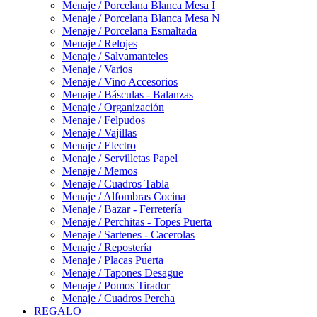
Menaje / Porcelana Blanca Mesa I
Menaje / Porcelana Blanca Mesa N
Menaje / Porcelana Esmaltada
Menaje / Relojes
Menaje / Salvamanteles
Menaje / Varios
Menaje / Vino Accesorios
Menaje / Básculas - Balanzas
Menaje / Organización
Menaje / Felpudos
Menaje / Vajillas
Menaje / Electro
Menaje / Servilletas Papel
Menaje / Memos
Menaje / Cuadros Tabla
Menaje / Alfombras Cocina
Menaje / Bazar - Ferretería
Menaje / Perchitas - Topes Puerta
Menaje / Sartenes - Cacerolas
Menaje / Repostería
Menaje / Placas Puerta
Menaje / Tapones Desague
Menaje / Pomos Tirador
Menaje / Cuadros Percha
REGALO