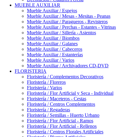
MUEBLE AUXILIAR
Mueble Auxiliar / Espejos
Mueble Auxiliar / Mesas - Mesitas - Peanas
Mueble Auxiliar / Paragueros - Revisteros
Mueble Auxiliar / Perchas - Estantes - Vitrinas
Mueble Auxiliar / Sillería - Asientos
Mueble Auxiliar / Biombos
Mueble Auxiliar / Galanes
Mueble Auxiliar / Cabeceros
Mueble Auxiliar / Estanterías
Mueble Auxiliar / Varios
Mueble Auxiliar / Archivadores CD-DVD
FLORISTERIA
Floristería / Complementos Decorativos
Floristería / Floreros
Floristería / Varios
Floristería / Flor Artificial y Seca - Individual
Floristería / Maceteros - Cestas
Floristería / Centros Complementos
Floristería / Regaderas
Floristería / Semillas - Huerto Urbano
Floristería / Flor Artificial - Ramos
Floristería / Flor Artificial - Rellenos
Floristería / Centros Florales Artificiales