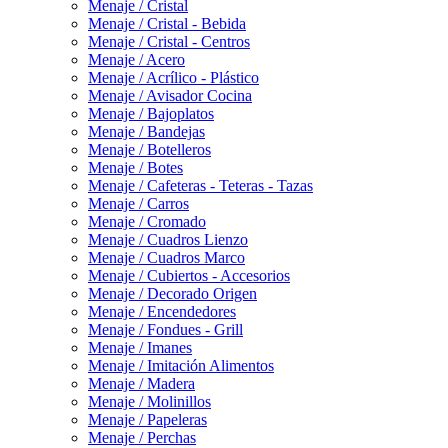
Menaje / Cristal
Menaje / Cristal - Bebida
Menaje / Cristal - Centros
Menaje / Acero
Menaje / Acrílico - Plástico
Menaje / Avisador Cocina
Menaje / Bajoplatos
Menaje / Bandejas
Menaje / Botelleros
Menaje / Botes
Menaje / Cafeteras - Teteras - Tazas
Menaje / Carros
Menaje / Cromado
Menaje / Cuadros Lienzo
Menaje / Cuadros Marco
Menaje / Cubiertos - Accesorios
Menaje / Decorado Origen
Menaje / Encendedores
Menaje / Fondues - Grill
Menaje / Imanes
Menaje / Imitación Alimentos
Menaje / Madera
Menaje / Molinillos
Menaje / Papeleras
Menaje / Perchas