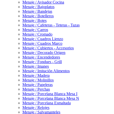
Menaje / Avisador Cocina
Menaje / Bajoplatos
Menaje / Bandejas
Menaje / Botelleros
Menaje / Botes
Menaje / Cafeteras - Teteras - Tazas
Menaje / Carros
Menaje / Cromado
Menaje / Cuadros Lienzo
Menaje / Cuadros Marco
Menaje / Cubiertos - Accesorios
Menaje / Decorado Origen
Menaje / Encendedores
Menaje / Fondues - Grill
Menaje / Imanes
Menaje / Imitación Alimentos
Menaje / Madera
Menaje / Molinillos
Menaje / Papeleras
Menaje / Perchas
Menaje / Porcelana Blanca Mesa I
Menaje / Porcelana Blanca Mesa N
Menaje / Porcelana Esmaltada
Menaje / Relojes
Menaje / Salvamanteles