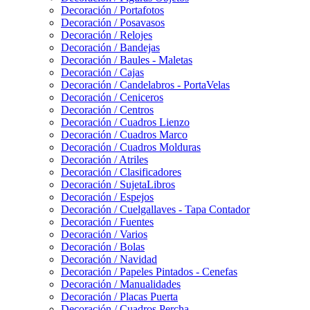
Decoración / Portafotos
Decoración / Posavasos
Decoración / Relojes
Decoración / Bandejas
Decoración / Baules - Maletas
Decoración / Cajas
Decoración / Candelabros - PortaVelas
Decoración / Ceniceros
Decoración / Centros
Decoración / Cuadros Lienzo
Decoración / Cuadros Marco
Decoración / Cuadros Molduras
Decoración / Atriles
Decoración / Clasificadores
Decoración / SujetaLibros
Decoración / Espejos
Decoración / Cuelgallaves - Tapa Contador
Decoración / Fuentes
Decoración / Varios
Decoración / Bolas
Decoración / Navidad
Decoración / Papeles Pintados - Cenefas
Decoración / Manualidades
Decoración / Placas Puerta
Decoración / Cuadros Percha