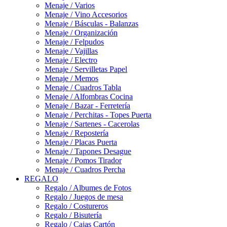
Menaje / Varios
Menaje / Vino Accesorios
Menaje / Básculas - Balanzas
Menaje / Organización
Menaje / Felpudos
Menaje / Vajillas
Menaje / Electro
Menaje / Servilletas Papel
Menaje / Memos
Menaje / Cuadros Tabla
Menaje / Alfombras Cocina
Menaje / Bazar - Ferretería
Menaje / Perchitas - Topes Puerta
Menaje / Sartenes - Cacerolas
Menaje / Repostería
Menaje / Placas Puerta
Menaje / Tapones Desague
Menaje / Pomos Tirador
Menaje / Cuadros Percha
REGALO
Regalo / Albumes de Fotos
Regalo / Juegos de mesa
Regalo / Costureros
Regalo / Bisutería
Regalo / Cajas Cartón