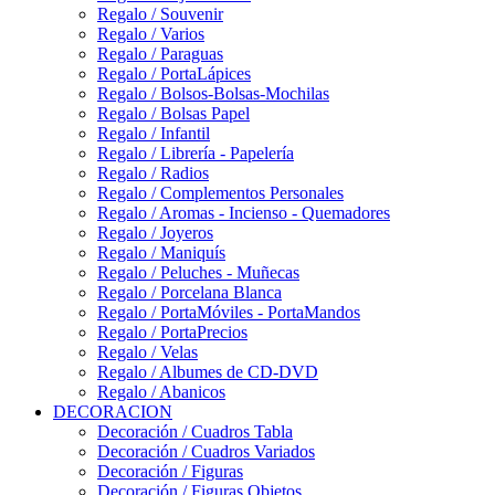
Regalo / Souvenir
Regalo / Varios
Regalo / Paraguas
Regalo / PortaLápices
Regalo / Bolsos-Bolsas-Mochilas
Regalo / Bolsas Papel
Regalo / Infantil
Regalo / Librería - Papelería
Regalo / Radios
Regalo / Complementos Personales
Regalo / Aromas - Incienso - Quemadores
Regalo / Joyeros
Regalo / Maniquís
Regalo / Peluches - Muñecas
Regalo / Porcelana Blanca
Regalo / PortaMóviles - PortaMandos
Regalo / PortaPrecios
Regalo / Velas
Regalo / Albumes de CD-DVD
Regalo / Abanicos
DECORACION
Decoración / Cuadros Tabla
Decoración / Cuadros Variados
Decoración / Figuras
Decoración / Figuras Objetos