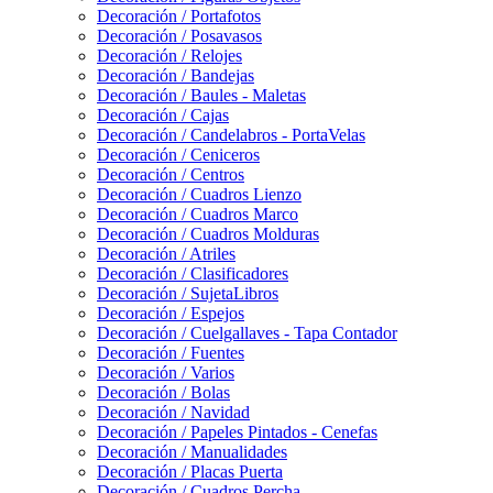
Decoración / Portafotos
Decoración / Posavasos
Decoración / Relojes
Decoración / Bandejas
Decoración / Baules - Maletas
Decoración / Cajas
Decoración / Candelabros - PortaVelas
Decoración / Ceniceros
Decoración / Centros
Decoración / Cuadros Lienzo
Decoración / Cuadros Marco
Decoración / Cuadros Molduras
Decoración / Atriles
Decoración / Clasificadores
Decoración / SujetaLibros
Decoración / Espejos
Decoración / Cuelgallaves - Tapa Contador
Decoración / Fuentes
Decoración / Varios
Decoración / Bolas
Decoración / Navidad
Decoración / Papeles Pintados - Cenefas
Decoración / Manualidades
Decoración / Placas Puerta
Decoración / Cuadros Percha