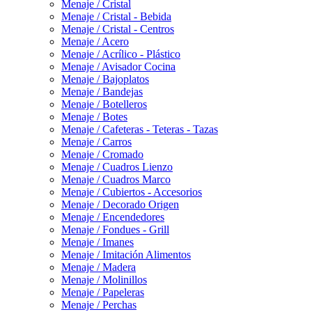
Menaje / Cristal
Menaje / Cristal - Bebida
Menaje / Cristal - Centros
Menaje / Acero
Menaje / Acrílico - Plástico
Menaje / Avisador Cocina
Menaje / Bajoplatos
Menaje / Bandejas
Menaje / Botelleros
Menaje / Botes
Menaje / Cafeteras - Teteras - Tazas
Menaje / Carros
Menaje / Cromado
Menaje / Cuadros Lienzo
Menaje / Cuadros Marco
Menaje / Cubiertos - Accesorios
Menaje / Decorado Origen
Menaje / Encendedores
Menaje / Fondues - Grill
Menaje / Imanes
Menaje / Imitación Alimentos
Menaje / Madera
Menaje / Molinillos
Menaje / Papeleras
Menaje / Perchas