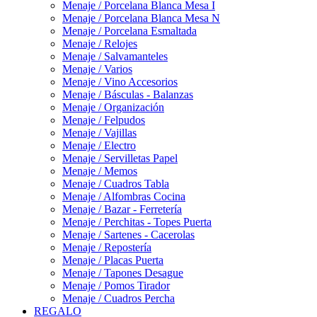
Menaje / Porcelana Blanca Mesa I
Menaje / Porcelana Blanca Mesa N
Menaje / Porcelana Esmaltada
Menaje / Relojes
Menaje / Salvamanteles
Menaje / Varios
Menaje / Vino Accesorios
Menaje / Básculas - Balanzas
Menaje / Organización
Menaje / Felpudos
Menaje / Vajillas
Menaje / Electro
Menaje / Servilletas Papel
Menaje / Memos
Menaje / Cuadros Tabla
Menaje / Alfombras Cocina
Menaje / Bazar - Ferretería
Menaje / Perchitas - Topes Puerta
Menaje / Sartenes - Cacerolas
Menaje / Repostería
Menaje / Placas Puerta
Menaje / Tapones Desague
Menaje / Pomos Tirador
Menaje / Cuadros Percha
REGALO