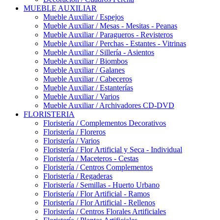
MUEBLE AUXILIAR
Mueble Auxiliar / Espejos
Mueble Auxiliar / Mesas - Mesitas - Peanas
Mueble Auxiliar / Paragueros - Revisteros
Mueble Auxiliar / Perchas - Estantes - Vitrinas
Mueble Auxiliar / Sillería - Asientos
Mueble Auxiliar / Biombos
Mueble Auxiliar / Galanes
Mueble Auxiliar / Cabeceros
Mueble Auxiliar / Estanterías
Mueble Auxiliar / Varios
Mueble Auxiliar / Archivadores CD-DVD
FLORISTERIA
Floristería / Complementos Decorativos
Floristería / Floreros
Floristería / Varios
Floristería / Flor Artificial y Seca - Individual
Floristería / Maceteros - Cestas
Floristería / Centros Complementos
Floristería / Regaderas
Floristería / Semillas - Huerto Urbano
Floristería / Flor Artificial - Ramos
Floristería / Flor Artificial - Rellenos
Floristería / Centros Florales Artificiales