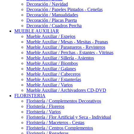
Decoración / Navidad
Decoración / Papeles Pintados - Cenefas
Decoración / Manualidades
Decoración / Placas Puerta
Decoración / Cuadros Percha
MUEBLE AUXILIAR
Mueble Auxiliar / Espejos
Mueble Auxiliar / Mesas - Mesitas - Peanas
Mueble Auxiliar / Paragueros - Revisteros
Mueble Auxiliar / Perchas - Estantes - Vitrinas
Mueble Auxiliar / Sillería - Asientos
Mueble Auxiliar / Biombos
Mueble Auxiliar / Galanes
Mueble Auxiliar / Cabeceros
Mueble Auxiliar / Estanterías
Mueble Auxiliar / Varios
Mueble Auxiliar / Archivadores CD-DVD
FLORISTERIA
Floristería / Complementos Decorativos
Floristería / Floreros
Floristería / Varios
Floristería / Flor Artificial y Seca - Individual
Floristería / Maceteros - Cestas
Floristería / Centros Complementos
Floristería / Regaderas