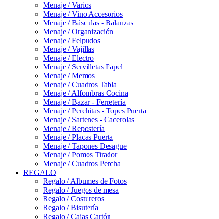
Menaje / Varios
Menaje / Vino Accesorios
Menaje / Básculas - Balanzas
Menaje / Organización
Menaje / Felpudos
Menaje / Vajillas
Menaje / Electro
Menaje / Servilletas Papel
Menaje / Memos
Menaje / Cuadros Tabla
Menaje / Alfombras Cocina
Menaje / Bazar - Ferretería
Menaje / Perchitas - Topes Puerta
Menaje / Sartenes - Cacerolas
Menaje / Repostería
Menaje / Placas Puerta
Menaje / Tapones Desague
Menaje / Pomos Tirador
Menaje / Cuadros Percha
REGALO
Regalo / Albumes de Fotos
Regalo / Juegos de mesa
Regalo / Costureros
Regalo / Bisutería
Regalo / Cajas Cartón