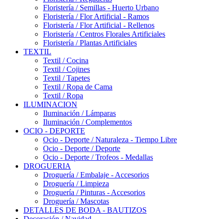
Floristería / Semillas - Huerto Urbano
Floristería / Flor Artificial - Ramos
Floristería / Flor Artificial - Rellenos
Floristería / Centros Florales Artificiales
Floristería / Plantas Artificiales
TEXTIL
Textil / Cocina
Textil / Cojines
Textil / Tapetes
Textil / Ropa de Cama
Textil / Ropa
ILUMINACION
Iluminación / Lámparas
Iluminación / Complementos
OCIO - DEPORTE
Ocio - Deporte / Naturaleza - Tiempo Libre
Ocio - Deporte / Deporte
Ocio - Deporte / Trofeos - Medallas
DROGUERIA
Droguería / Embalaje - Accesorios
Droguería / Limpieza
Droguería / Pinturas - Accesorios
Droguería / Mascotas
DETALLES DE BODA - BAUTIZOS
Decoración / Navidad