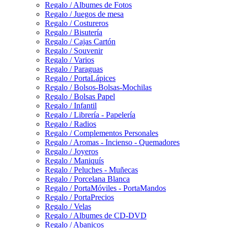
Regalo / Albumes de Fotos
Regalo / Juegos de mesa
Regalo / Costureros
Regalo / Bisutería
Regalo / Cajas Cartón
Regalo / Souvenir
Regalo / Varios
Regalo / Paraguas
Regalo / PortaLápices
Regalo / Bolsos-Bolsas-Mochilas
Regalo / Bolsas Papel
Regalo / Infantil
Regalo / Librería - Papelería
Regalo / Radios
Regalo / Complementos Personales
Regalo / Aromas - Incienso - Quemadores
Regalo / Joyeros
Regalo / Maniquís
Regalo / Peluches - Muñecas
Regalo / Porcelana Blanca
Regalo / PortaMóviles - PortaMandos
Regalo / PortaPrecios
Regalo / Velas
Regalo / Albumes de CD-DVD
Regalo / Abanicos