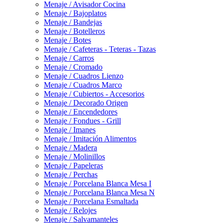
Menaje / Avisador Cocina
Menaje / Bajoplatos
Menaje / Bandejas
Menaje / Botelleros
Menaje / Botes
Menaje / Cafeteras - Teteras - Tazas
Menaje / Carros
Menaje / Cromado
Menaje / Cuadros Lienzo
Menaje / Cuadros Marco
Menaje / Cubiertos - Accesorios
Menaje / Decorado Origen
Menaje / Encendedores
Menaje / Fondues - Grill
Menaje / Imanes
Menaje / Imitación Alimentos
Menaje / Madera
Menaje / Molinillos
Menaje / Papeleras
Menaje / Perchas
Menaje / Porcelana Blanca Mesa I
Menaje / Porcelana Blanca Mesa N
Menaje / Porcelana Esmaltada
Menaje / Relojes
Menaje / Salvamanteles