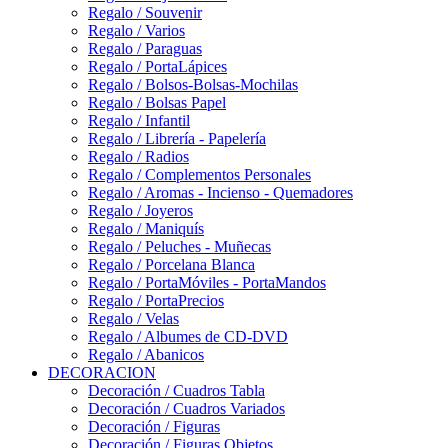
Regalo / Souvenir
Regalo / Varios
Regalo / Paraguas
Regalo / PortaLápices
Regalo / Bolsos-Bolsas-Mochilas
Regalo / Bolsas Papel
Regalo / Infantil
Regalo / Librería - Papelería
Regalo / Radios
Regalo / Complementos Personales
Regalo / Aromas - Incienso - Quemadores
Regalo / Joyeros
Regalo / Maniquís
Regalo / Peluches - Muñecas
Regalo / Porcelana Blanca
Regalo / PortaMóviles - PortaMandos
Regalo / PortaPrecios
Regalo / Velas
Regalo / Albumes de CD-DVD
Regalo / Abanicos
DECORACION
Decoración / Cuadros Tabla
Decoración / Cuadros Variados
Decoración / Figuras
Decoración / Figuras Objetos