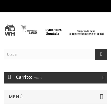
Carrito:
vacío
MENÚ