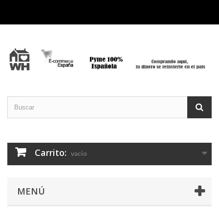
Carrito:
vacío
MENÚ