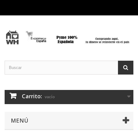
Carrito:
vacío
MENÚ