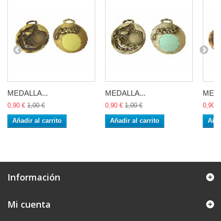
MEDALLA...
MEDALLA...
MEDA
0,90 €
1,00 €
0,90 €
1,00 €
0,90 €
Añadir al carrito
Añadir al carrito
Añad
Información
Mi cuenta