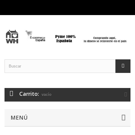
Carrito:
vacío
MENÚ