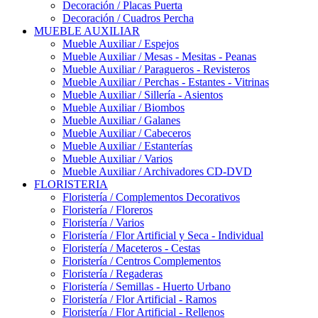
Decoración / Placas Puerta
Decoración / Cuadros Percha
MUEBLE AUXILIAR
Mueble Auxiliar / Espejos
Mueble Auxiliar / Mesas - Mesitas - Peanas
Mueble Auxiliar / Paragueros - Revisteros
Mueble Auxiliar / Perchas - Estantes - Vitrinas
Mueble Auxiliar / Sillería - Asientos
Mueble Auxiliar / Biombos
Mueble Auxiliar / Galanes
Mueble Auxiliar / Cabeceros
Mueble Auxiliar / Estanterías
Mueble Auxiliar / Varios
Mueble Auxiliar / Archivadores CD-DVD
FLORISTERIA
Floristería / Complementos Decorativos
Floristería / Floreros
Floristería / Varios
Floristería / Flor Artificial y Seca - Individual
Floristería / Maceteros - Cestas
Floristería / Centros Complementos
Floristería / Regaderas
Floristería / Semillas - Huerto Urbano
Floristería / Flor Artificial - Ramos
Floristería / Flor Artificial - Rellenos