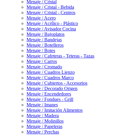
Menaje / Cristal
Menaje / Cristal - Bebida
Menaje / Cristal - Centros
Menaje / Acero
Menaje / Acrílico - Plástico
Menaje / Avisador Cocina
Menaje / Bajoplatos
Menaje / Bandejas
Menaje / Botelleros
Menaje / Botes
Menaje / Cafeteras - Teteras - Tazas
Menaje / Carros
Menaje / Cromado
Menaje / Cuadros Lienzo
Menaje / Cuadros Marco
Menaje / Cubiertos - Accesorios
Menaje / Decorado Origen
Menaje / Encendedores
Menaje / Fondues - Grill
Menaje / Imanes
Menaje / Imitación Alimentos
Menaje / Madera
Menaje / Molinillos
Menaje / Papeleras
Menaje / Perchas