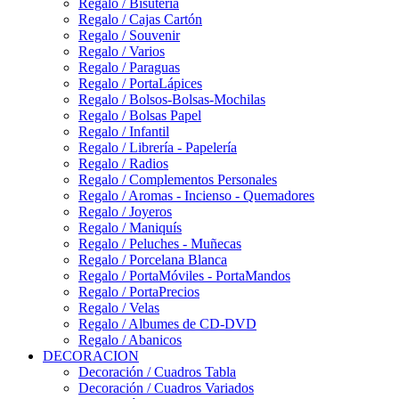
Regalo / Bisutería
Regalo / Cajas Cartón
Regalo / Souvenir
Regalo / Varios
Regalo / Paraguas
Regalo / PortaLápices
Regalo / Bolsos-Bolsas-Mochilas
Regalo / Bolsas Papel
Regalo / Infantil
Regalo / Librería - Papelería
Regalo / Radios
Regalo / Complementos Personales
Regalo / Aromas - Incienso - Quemadores
Regalo / Joyeros
Regalo / Maniquís
Regalo / Peluches - Muñecas
Regalo / Porcelana Blanca
Regalo / PortaMóviles - PortaMandos
Regalo / PortaPrecios
Regalo / Velas
Regalo / Albumes de CD-DVD
Regalo / Abanicos
DECORACION
Decoración / Cuadros Tabla
Decoración / Cuadros Variados