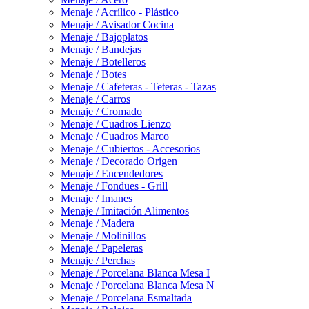
Menaje / Acrílico - Plástico
Menaje / Avisador Cocina
Menaje / Bajoplatos
Menaje / Bandejas
Menaje / Botelleros
Menaje / Botes
Menaje / Cafeteras - Teteras - Tazas
Menaje / Carros
Menaje / Cromado
Menaje / Cuadros Lienzo
Menaje / Cuadros Marco
Menaje / Cubiertos - Accesorios
Menaje / Decorado Origen
Menaje / Encendedores
Menaje / Fondues - Grill
Menaje / Imanes
Menaje / Imitación Alimentos
Menaje / Madera
Menaje / Molinillos
Menaje / Papeleras
Menaje / Perchas
Menaje / Porcelana Blanca Mesa I
Menaje / Porcelana Blanca Mesa N
Menaje / Porcelana Esmaltada