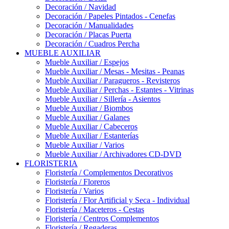
Decoración / Navidad
Decoración / Papeles Pintados - Cenefas
Decoración / Manualidades
Decoración / Placas Puerta
Decoración / Cuadros Percha
MUEBLE AUXILIAR
Mueble Auxiliar / Espejos
Mueble Auxiliar / Mesas - Mesitas - Peanas
Mueble Auxiliar / Paragueros - Revisteros
Mueble Auxiliar / Perchas - Estantes - Vitrinas
Mueble Auxiliar / Sillería - Asientos
Mueble Auxiliar / Biombos
Mueble Auxiliar / Galanes
Mueble Auxiliar / Cabeceros
Mueble Auxiliar / Estanterías
Mueble Auxiliar / Varios
Mueble Auxiliar / Archivadores CD-DVD
FLORISTERIA
Floristería / Complementos Decorativos
Floristería / Floreros
Floristería / Varios
Floristería / Flor Artificial y Seca - Individual
Floristería / Maceteros - Cestas
Floristería / Centros Complementos
Floristería / Regaderas