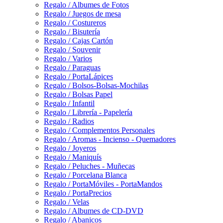
Regalo / Albumes de Fotos
Regalo / Juegos de mesa
Regalo / Costureros
Regalo / Bisutería
Regalo / Cajas Cartón
Regalo / Souvenir
Regalo / Varios
Regalo / Paraguas
Regalo / PortaLápices
Regalo / Bolsos-Bolsas-Mochilas
Regalo / Bolsas Papel
Regalo / Infantil
Regalo / Librería - Papelería
Regalo / Radios
Regalo / Complementos Personales
Regalo / Aromas - Incienso - Quemadores
Regalo / Joyeros
Regalo / Maniquís
Regalo / Peluches - Muñecas
Regalo / Porcelana Blanca
Regalo / PortaMóviles - PortaMandos
Regalo / PortaPrecios
Regalo / Velas
Regalo / Albumes de CD-DVD
Regalo / Abanicos