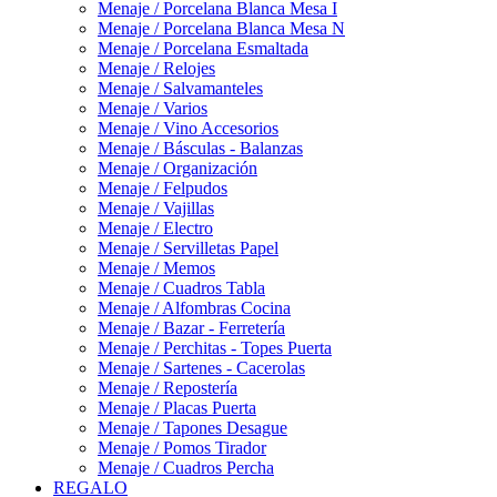
Menaje / Porcelana Blanca Mesa I
Menaje / Porcelana Blanca Mesa N
Menaje / Porcelana Esmaltada
Menaje / Relojes
Menaje / Salvamanteles
Menaje / Varios
Menaje / Vino Accesorios
Menaje / Básculas - Balanzas
Menaje / Organización
Menaje / Felpudos
Menaje / Vajillas
Menaje / Electro
Menaje / Servilletas Papel
Menaje / Memos
Menaje / Cuadros Tabla
Menaje / Alfombras Cocina
Menaje / Bazar - Ferretería
Menaje / Perchitas - Topes Puerta
Menaje / Sartenes - Cacerolas
Menaje / Repostería
Menaje / Placas Puerta
Menaje / Tapones Desague
Menaje / Pomos Tirador
Menaje / Cuadros Percha
REGALO