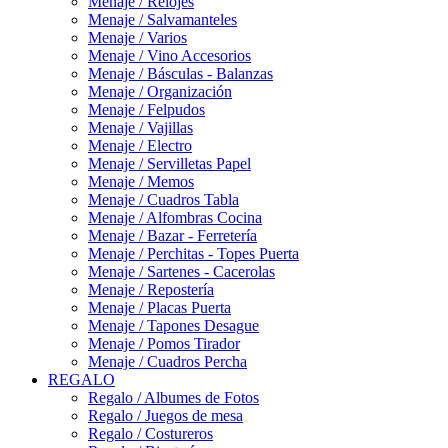
Menaje / Relojes
Menaje / Salvamanteles
Menaje / Varios
Menaje / Vino Accesorios
Menaje / Básculas - Balanzas
Menaje / Organización
Menaje / Felpudos
Menaje / Vajillas
Menaje / Electro
Menaje / Servilletas Papel
Menaje / Memos
Menaje / Cuadros Tabla
Menaje / Alfombras Cocina
Menaje / Bazar - Ferretería
Menaje / Perchitas - Topes Puerta
Menaje / Sartenes - Cacerolas
Menaje / Repostería
Menaje / Placas Puerta
Menaje / Tapones Desague
Menaje / Pomos Tirador
Menaje / Cuadros Percha
REGALO
Regalo / Albumes de Fotos
Regalo / Juegos de mesa
Regalo / Costureros