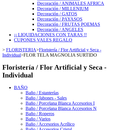
Decoración / ANIMALES AFRICA
Decoración / MILLENIUM
Decoración / GATOS
Decoración / PAYASOS
Decoración / FRUTAS POEMAS
Decoración / ANGELES
¡¡ LIQUIDACIONES CON TARAS !!
CUPONES VALES REGALO
>
FLORISTERIA
>
Floristería / Flor Artificial y Seca -
Individual
>
FLOR TELA MAGNOLIA SURTIDO
Floristería / Flor Artificial y Seca -
Individual
BAÑO
Baño / Estanterías
Baño / Jabones - Sales
Baño / Porcelana Blanca Accesorios I
Baño / Porcelana Blanca Accesorios N
Baño / Roperos
Baño / Varios
Baño / Accesorios Acrílico
Baño / Accesorios Cristal