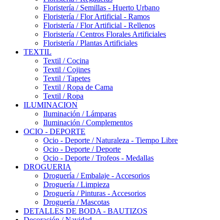
Floristería / Semillas - Huerto Urbano
Floristería / Flor Artificial - Ramos
Floristería / Flor Artificial - Rellenos
Floristería / Centros Florales Artificiales
Floristería / Plantas Artificiales
TEXTIL
Textil / Cocina
Textil / Cojines
Textil / Tapetes
Textil / Ropa de Cama
Textil / Ropa
ILUMINACION
Iluminación / Lámparas
Iluminación / Complementos
OCIO - DEPORTE
Ocio - Deporte / Naturaleza - Tiempo Libre
Ocio - Deporte / Deporte
Ocio - Deporte / Trofeos - Medallas
DROGUERIA
Droguería / Embalaje - Accesorios
Droguería / Limpieza
Droguería / Pinturas - Accesorios
Droguería / Mascotas
DETALLES DE BODA - BAUTIZOS
Decoración / Navidad