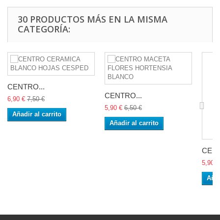
30 PRODUCTOS MÁS EN LA MISMA
CATEGORÍA:
CENTRO...
CENTRO...
6,90 €
7,50 €
5,90 €
6,50 €
Añadir al carrito
Añadir al carrito
CENT
5,90 €
Añad