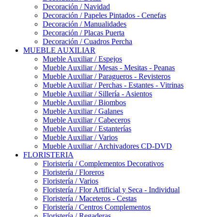
Decoración / Navidad
Decoración / Papeles Pintados - Cenefas
Decoración / Manualidades
Decoración / Placas Puerta
Decoración / Cuadros Percha
MUEBLE AUXILIAR
Mueble Auxiliar / Espejos
Mueble Auxiliar / Mesas - Mesitas - Peanas
Mueble Auxiliar / Paragueros - Revisteros
Mueble Auxiliar / Perchas - Estantes - Vitrinas
Mueble Auxiliar / Sillería - Asientos
Mueble Auxiliar / Biombos
Mueble Auxiliar / Galanes
Mueble Auxiliar / Cabeceros
Mueble Auxiliar / Estanterías
Mueble Auxiliar / Varios
Mueble Auxiliar / Archivadores CD-DVD
FLORISTERIA
Floristería / Complementos Decorativos
Floristería / Floreros
Floristería / Varios
Floristería / Flor Artificial y Seca - Individual
Floristería / Maceteros - Cestas
Floristería / Centros Complementos
Floristería / Regaderas