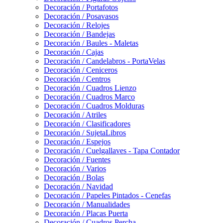
Decoración / Portafotos
Decoración / Posavasos
Decoración / Relojes
Decoración / Bandejas
Decoración / Baules - Maletas
Decoración / Cajas
Decoración / Candelabros - PortaVelas
Decoración / Ceniceros
Decoración / Centros
Decoración / Cuadros Lienzo
Decoración / Cuadros Marco
Decoración / Cuadros Molduras
Decoración / Atriles
Decoración / Clasificadores
Decoración / SujetaLibros
Decoración / Espejos
Decoración / Cuelgallaves - Tapa Contador
Decoración / Fuentes
Decoración / Varios
Decoración / Bolas
Decoración / Navidad
Decoración / Papeles Pintados - Cenefas
Decoración / Manualidades
Decoración / Placas Puerta
Decoración / Cuadros Percha