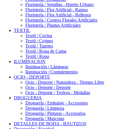
Floristería / Semillas - Huerto Urbano
Floristería / Flor Artificial - Ramos
Floristería / Flor Artificial - Rellenos
Floristería / Centros Florales Artificiales
Floristería / Plantas Artificiales
TEXTIL
Textil / Cocina
Textil / Cojines
Textil / Tapetes
Textil / Ropa de Cama
Textil / Ropa
ILUMINACION
Iluminación / Lámparas
Iluminación / Complementos
OCIO - DEPORTE
Ocio - Deporte / Naturaleza - Tiempo Libre
Ocio - Deporte / Deporte
Ocio - Deporte / Trofeos - Medallas
DROGUERIA
Droguería / Embalaje - Accesorios
Droguería / Limpieza
Droguería / Pinturas - Accesorios
Droguería / Mascotas
DETALLES DE BODA - BAUTIZOS
Decoración / Navidad