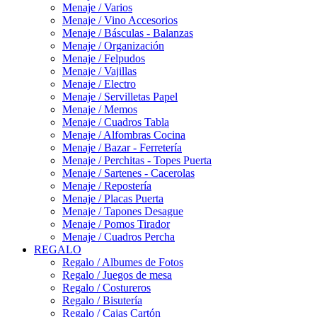
Menaje / Varios
Menaje / Vino Accesorios
Menaje / Básculas - Balanzas
Menaje / Organización
Menaje / Felpudos
Menaje / Vajillas
Menaje / Electro
Menaje / Servilletas Papel
Menaje / Memos
Menaje / Cuadros Tabla
Menaje / Alfombras Cocina
Menaje / Bazar - Ferretería
Menaje / Perchitas - Topes Puerta
Menaje / Sartenes - Cacerolas
Menaje / Repostería
Menaje / Placas Puerta
Menaje / Tapones Desague
Menaje / Pomos Tirador
Menaje / Cuadros Percha
REGALO
Regalo / Albumes de Fotos
Regalo / Juegos de mesa
Regalo / Costureros
Regalo / Bisutería
Regalo / Cajas Cartón