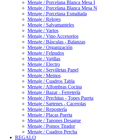
Menaje / Porcelana Blanca Mesa I
Menaje / Porcelana Blanca Mesa N
Menaje / Porcelana Esmaltada
Menaje / Relojes
Menaje / Salvamanteles
Menaje / Varios
Menaje / Vino Accesorios
Menaje / Básculas - Balanzas
Menaje / Organización
Menaje / Felpudos
Menaje / Vajillas
Menaje / Electro
Menaje / Servilletas Papel
Menaje / Memos
Menaje / Cuadros Tabla
Menaje / Alfombras Cocina
Menaje / Bazar - Ferretería
Menaje / Perchitas - Topes Puerta
Menaje / Sartenes - Cacerolas
Menaje / Repostería
Menaje / Placas Puerta
Menaje / Tapones Desague
Menaje / Pomos Tirador
Menaje / Cuadros Percha
REGALO