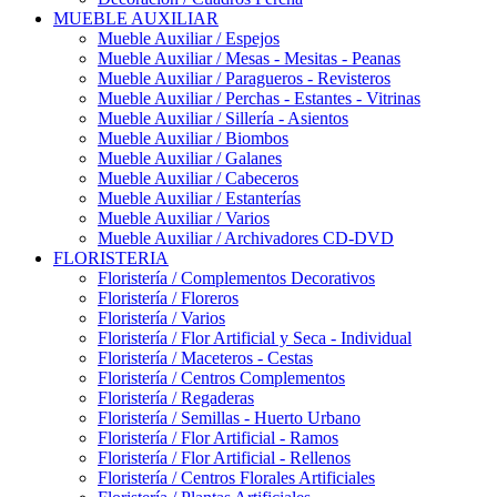
MUEBLE AUXILIAR
Mueble Auxiliar / Espejos
Mueble Auxiliar / Mesas - Mesitas - Peanas
Mueble Auxiliar / Paragueros - Revisteros
Mueble Auxiliar / Perchas - Estantes - Vitrinas
Mueble Auxiliar / Sillería - Asientos
Mueble Auxiliar / Biombos
Mueble Auxiliar / Galanes
Mueble Auxiliar / Cabeceros
Mueble Auxiliar / Estanterías
Mueble Auxiliar / Varios
Mueble Auxiliar / Archivadores CD-DVD
FLORISTERIA
Floristería / Complementos Decorativos
Floristería / Floreros
Floristería / Varios
Floristería / Flor Artificial y Seca - Individual
Floristería / Maceteros - Cestas
Floristería / Centros Complementos
Floristería / Regaderas
Floristería / Semillas - Huerto Urbano
Floristería / Flor Artificial - Ramos
Floristería / Flor Artificial - Rellenos
Floristería / Centros Florales Artificiales