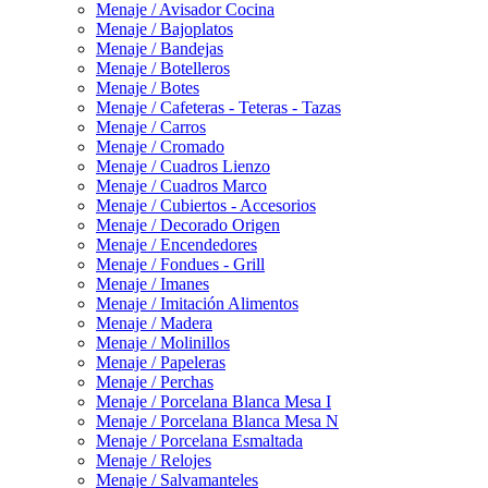
Menaje / Avisador Cocina
Menaje / Bajoplatos
Menaje / Bandejas
Menaje / Botelleros
Menaje / Botes
Menaje / Cafeteras - Teteras - Tazas
Menaje / Carros
Menaje / Cromado
Menaje / Cuadros Lienzo
Menaje / Cuadros Marco
Menaje / Cubiertos - Accesorios
Menaje / Decorado Origen
Menaje / Encendedores
Menaje / Fondues - Grill
Menaje / Imanes
Menaje / Imitación Alimentos
Menaje / Madera
Menaje / Molinillos
Menaje / Papeleras
Menaje / Perchas
Menaje / Porcelana Blanca Mesa I
Menaje / Porcelana Blanca Mesa N
Menaje / Porcelana Esmaltada
Menaje / Relojes
Menaje / Salvamanteles