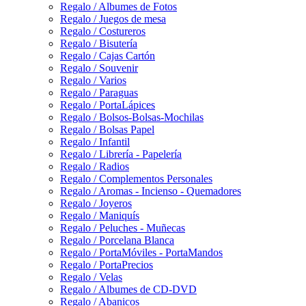
Regalo / Albumes de Fotos
Regalo / Juegos de mesa
Regalo / Costureros
Regalo / Bisutería
Regalo / Cajas Cartón
Regalo / Souvenir
Regalo / Varios
Regalo / Paraguas
Regalo / PortaLápices
Regalo / Bolsos-Bolsas-Mochilas
Regalo / Bolsas Papel
Regalo / Infantil
Regalo / Librería - Papelería
Regalo / Radios
Regalo / Complementos Personales
Regalo / Aromas - Incienso - Quemadores
Regalo / Joyeros
Regalo / Maniquís
Regalo / Peluches - Muñecas
Regalo / Porcelana Blanca
Regalo / PortaMóviles - PortaMandos
Regalo / PortaPrecios
Regalo / Velas
Regalo / Albumes de CD-DVD
Regalo / Abanicos