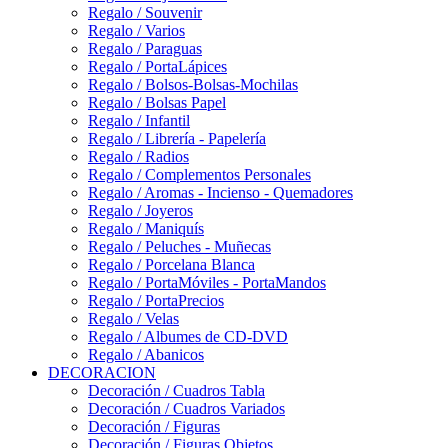
Regalo / Souvenir
Regalo / Varios
Regalo / Paraguas
Regalo / PortaLápices
Regalo / Bolsos-Bolsas-Mochilas
Regalo / Bolsas Papel
Regalo / Infantil
Regalo / Librería - Papelería
Regalo / Radios
Regalo / Complementos Personales
Regalo / Aromas - Incienso - Quemadores
Regalo / Joyeros
Regalo / Maniquís
Regalo / Peluches - Muñecas
Regalo / Porcelana Blanca
Regalo / PortaMóviles - PortaMandos
Regalo / PortaPrecios
Regalo / Velas
Regalo / Albumes de CD-DVD
Regalo / Abanicos
DECORACION
Decoración / Cuadros Tabla
Decoración / Cuadros Variados
Decoración / Figuras
Decoración / Figuras Objetos