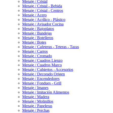
Menaje / Cristal
Menaje / Cristal - Bebida
Menaje / Cristal - Centros
Menaje / Acero
Menaje / Acrílico - Plástico
Menaje / Avisador Cocina
Menaje / Bajoplatos
Menaje / Bandejas
Menaje / Botelleros
Menaje / Botes
Menaje / Cafeteras - Teteras - Tazas
Menaje / Carros
Menaje / Cromado
Menaje / Cuadros Lienzo
Menaje / Cuadros Marco
Menaje / Cubiertos - Accesorios
Menaje / Decorado Origen
Menaje / Encendedores
Menaje / Fondues - Grill
Menaje / Imanes
Menaje / Imitación Alimentos
Menaje / Madera
Menaje / Molinillos
Menaje / Papeleras
Menaje / Perchas