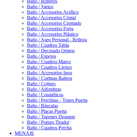
Baño / Roperos
Baño / Varios
Baño / Accesorios Acrílico
Baño / Accesorios Cristal
Baño / Accesorios Cromado
Baño / Accesorios Forja
Baño / Accesorios Plástico
Baño / Aseo Personal - Belleza
Baño / Cuadros Tabla
Baño / Decorado Origen
Baño / Espejos
Baño / Cuadros Marco
Baño / Cuadros Lienzo
Baño / Accesorios Inox
Baño / Cortinas Bañera
Baño / Cojines
Baño / Alfombras
Baño / Cosméticos
Baño / Perchitas - Topes Puerta
Baño / Básculas
Baño / Placas Puerta
Baño / Tapones Desague
Baño / Pomos Tirador
Baño / Cuadros Percha
MENAJE