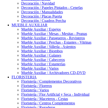
Decoración / Navidad
Decoración / Papeles Pintados - Cenefas
Decoración / Manualidades
Decoración / Placas Puerta
Decoración / Cuadros Percha
MUEBLE AUXILIAR
Mueble Auxiliar / Espejos
Mueble Auxiliar / Mesas - Mesitas - Peanas
Mueble Auxiliar / Paragueros - Revisteros
Mueble Auxiliar / Perchas - Estantes - Vitrinas
Mueble Auxiliar / Sillería - Asientos
Mueble Auxiliar / Biombos
Mueble Auxiliar / Galanes
Mueble Auxiliar / Cabeceros
Mueble Auxiliar / Estanterías
Mueble Auxiliar / Varios
Mueble Auxiliar / Archivadores CD-DVD
FLORISTERIA
Floristería / Complementos Decorativos
Floristería / Floreros
Floristería / Varios
Floristería / Flor Artificial y Seca - Individual
Floristería / Maceteros - Cestas
Floristería / Centros Complementos
Floristería / Regaderas