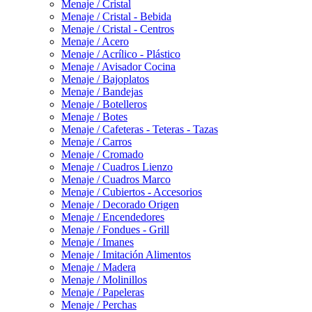
Menaje / Cristal
Menaje / Cristal - Bebida
Menaje / Cristal - Centros
Menaje / Acero
Menaje / Acrílico - Plástico
Menaje / Avisador Cocina
Menaje / Bajoplatos
Menaje / Bandejas
Menaje / Botelleros
Menaje / Botes
Menaje / Cafeteras - Teteras - Tazas
Menaje / Carros
Menaje / Cromado
Menaje / Cuadros Lienzo
Menaje / Cuadros Marco
Menaje / Cubiertos - Accesorios
Menaje / Decorado Origen
Menaje / Encendedores
Menaje / Fondues - Grill
Menaje / Imanes
Menaje / Imitación Alimentos
Menaje / Madera
Menaje / Molinillos
Menaje / Papeleras
Menaje / Perchas