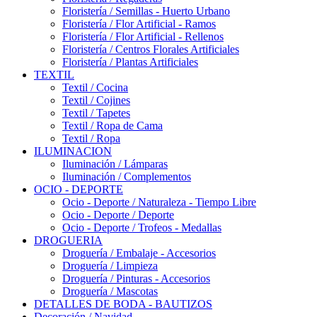
Floristería / Semillas - Huerto Urbano
Floristería / Flor Artificial - Ramos
Floristería / Flor Artificial - Rellenos
Floristería / Centros Florales Artificiales
Floristería / Plantas Artificiales
TEXTIL
Textil / Cocina
Textil / Cojines
Textil / Tapetes
Textil / Ropa de Cama
Textil / Ropa
ILUMINACION
Iluminación / Lámparas
Iluminación / Complementos
OCIO - DEPORTE
Ocio - Deporte / Naturaleza - Tiempo Libre
Ocio - Deporte / Deporte
Ocio - Deporte / Trofeos - Medallas
DROGUERIA
Droguería / Embalaje - Accesorios
Droguería / Limpieza
Droguería / Pinturas - Accesorios
Droguería / Mascotas
DETALLES DE BODA - BAUTIZOS
Decoración / Navidad