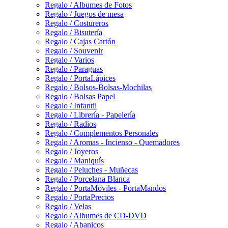
Regalo / Albumes de Fotos
Regalo / Juegos de mesa
Regalo / Costureros
Regalo / Bisutería
Regalo / Cajas Cartón
Regalo / Souvenir
Regalo / Varios
Regalo / Paraguas
Regalo / PortaLápices
Regalo / Bolsos-Bolsas-Mochilas
Regalo / Bolsas Papel
Regalo / Infantil
Regalo / Librería - Papelería
Regalo / Radios
Regalo / Complementos Personales
Regalo / Aromas - Incienso - Quemadores
Regalo / Joyeros
Regalo / Maniquís
Regalo / Peluches - Muñecas
Regalo / Porcelana Blanca
Regalo / PortaMóviles - PortaMandos
Regalo / PortaPrecios
Regalo / Velas
Regalo / Albumes de CD-DVD
Regalo / Abanicos