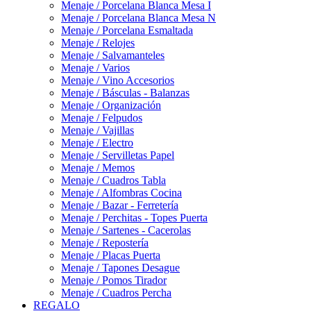
Menaje / Porcelana Blanca Mesa I
Menaje / Porcelana Blanca Mesa N
Menaje / Porcelana Esmaltada
Menaje / Relojes
Menaje / Salvamanteles
Menaje / Varios
Menaje / Vino Accesorios
Menaje / Básculas - Balanzas
Menaje / Organización
Menaje / Felpudos
Menaje / Vajillas
Menaje / Electro
Menaje / Servilletas Papel
Menaje / Memos
Menaje / Cuadros Tabla
Menaje / Alfombras Cocina
Menaje / Bazar - Ferretería
Menaje / Perchitas - Topes Puerta
Menaje / Sartenes - Cacerolas
Menaje / Repostería
Menaje / Placas Puerta
Menaje / Tapones Desague
Menaje / Pomos Tirador
Menaje / Cuadros Percha
REGALO