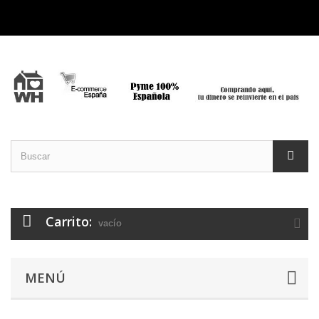
Carrito:
vacío
MENÚ