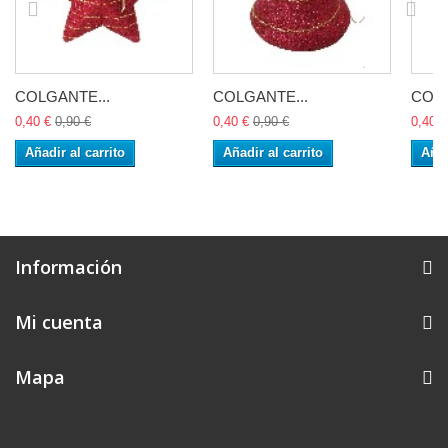
COLGANTE...
COLGANTE...
COLG
0,40 €
0,90 €
0,40 €
0,90 €
0,40 €
Añadir al carrito
Añadir al carrito
Añad
Información
Mi cuenta
Mapa