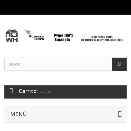
Carrito:
vacío
MENÚ