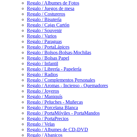
Regalo / Albumes de Fotos
Regalo / Juegos de mesa
Regalo / Costureros
Regalo / Bisutería
Regalo / Cajas Cartón
Regalo / Souvenir
Regalo / Varios
Regalo / Paraguas
Regalo / PortaLápices
Regalo / Bolsos-Bolsas-Mochilas
Regalo / Bolsas Papel
Regalo / Infantil
Regalo / Librería - Papelería
Regalo / Radios
Regalo / Complementos Personales
Regalo / Aromas - Incienso - Quemadores
Regalo / Joyeros
Regalo / Maniquís
Regalo / Peluches - Muñecas
Regalo / Porcelana Blanca
Regalo / PortaMóviles - PortaMandos
Regalo / PortaPrecios
Regalo / Velas
Regalo / Albumes de CD-DVD
Regalo / Abanicos