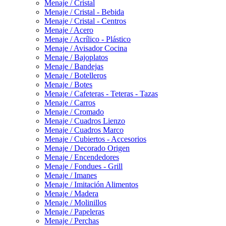
Menaje / Cristal
Menaje / Cristal - Bebida
Menaje / Cristal - Centros
Menaje / Acero
Menaje / Acrílico - Plástico
Menaje / Avisador Cocina
Menaje / Bajoplatos
Menaje / Bandejas
Menaje / Botelleros
Menaje / Botes
Menaje / Cafeteras - Teteras - Tazas
Menaje / Carros
Menaje / Cromado
Menaje / Cuadros Lienzo
Menaje / Cuadros Marco
Menaje / Cubiertos - Accesorios
Menaje / Decorado Origen
Menaje / Encendedores
Menaje / Fondues - Grill
Menaje / Imanes
Menaje / Imitación Alimentos
Menaje / Madera
Menaje / Molinillos
Menaje / Papeleras
Menaje / Perchas