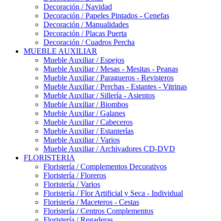
Decoración / Navidad
Decoración / Papeles Pintados - Cenefas
Decoración / Manualidades
Decoración / Placas Puerta
Decoración / Cuadros Percha
MUEBLE AUXILIAR
Mueble Auxiliar / Espejos
Mueble Auxiliar / Mesas - Mesitas - Peanas
Mueble Auxiliar / Paragueros - Revisteros
Mueble Auxiliar / Perchas - Estantes - Vitrinas
Mueble Auxiliar / Sillería - Asientos
Mueble Auxiliar / Biombos
Mueble Auxiliar / Galanes
Mueble Auxiliar / Cabeceros
Mueble Auxiliar / Estanterías
Mueble Auxiliar / Varios
Mueble Auxiliar / Archivadores CD-DVD
FLORISTERIA
Floristería / Complementos Decorativos
Floristería / Floreros
Floristería / Varios
Floristería / Flor Artificial y Seca - Individual
Floristería / Maceteros - Cestas
Floristería / Centros Complementos
Floristería / Regaderas