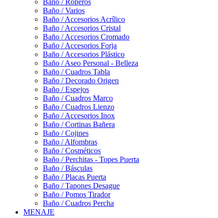
Baño / Roperos
Baño / Varios
Baño / Accesorios Acrílico
Baño / Accesorios Cristal
Baño / Accesorios Cromado
Baño / Accesorios Forja
Baño / Accesorios Plástico
Baño / Aseo Personal - Belleza
Baño / Cuadros Tabla
Baño / Decorado Origen
Baño / Espejos
Baño / Cuadros Marco
Baño / Cuadros Lienzo
Baño / Accesorios Inox
Baño / Cortinas Bañera
Baño / Cojines
Baño / Alfombras
Baño / Cosméticos
Baño / Perchitas - Topes Puerta
Baño / Básculas
Baño / Placas Puerta
Baño / Tapones Desague
Baño / Pomos Tirador
Baño / Cuadros Percha
MENAJE