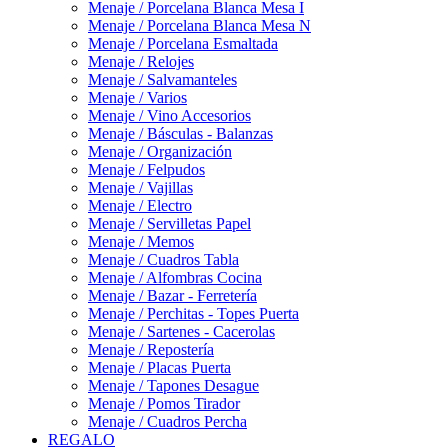
Menaje / Porcelana Blanca Mesa I
Menaje / Porcelana Blanca Mesa N
Menaje / Porcelana Esmaltada
Menaje / Relojes
Menaje / Salvamanteles
Menaje / Varios
Menaje / Vino Accesorios
Menaje / Básculas - Balanzas
Menaje / Organización
Menaje / Felpudos
Menaje / Vajillas
Menaje / Electro
Menaje / Servilletas Papel
Menaje / Memos
Menaje / Cuadros Tabla
Menaje / Alfombras Cocina
Menaje / Bazar - Ferretería
Menaje / Perchitas - Topes Puerta
Menaje / Sartenes - Cacerolas
Menaje / Repostería
Menaje / Placas Puerta
Menaje / Tapones Desague
Menaje / Pomos Tirador
Menaje / Cuadros Percha
REGALO