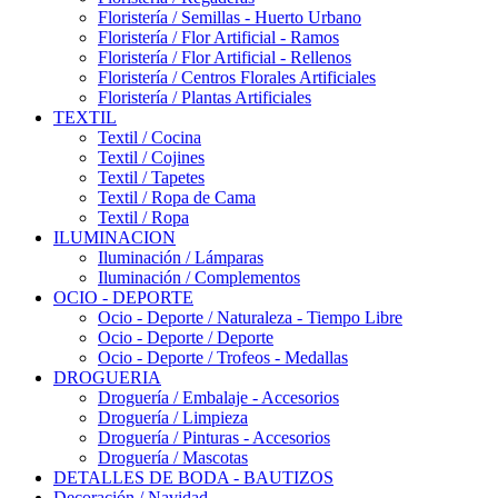
Floristería / Semillas - Huerto Urbano
Floristería / Flor Artificial - Ramos
Floristería / Flor Artificial - Rellenos
Floristería / Centros Florales Artificiales
Floristería / Plantas Artificiales
TEXTIL
Textil / Cocina
Textil / Cojines
Textil / Tapetes
Textil / Ropa de Cama
Textil / Ropa
ILUMINACION
Iluminación / Lámparas
Iluminación / Complementos
OCIO - DEPORTE
Ocio - Deporte / Naturaleza - Tiempo Libre
Ocio - Deporte / Deporte
Ocio - Deporte / Trofeos - Medallas
DROGUERIA
Droguería / Embalaje - Accesorios
Droguería / Limpieza
Droguería / Pinturas - Accesorios
Droguería / Mascotas
DETALLES DE BODA - BAUTIZOS
Decoración / Navidad