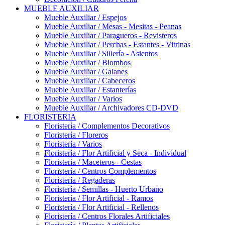
MUEBLE AUXILIAR
Mueble Auxiliar / Espejos
Mueble Auxiliar / Mesas - Mesitas - Peanas
Mueble Auxiliar / Paragueros - Revisteros
Mueble Auxiliar / Perchas - Estantes - Vitrinas
Mueble Auxiliar / Sillería - Asientos
Mueble Auxiliar / Biombos
Mueble Auxiliar / Galanes
Mueble Auxiliar / Cabeceros
Mueble Auxiliar / Estanterías
Mueble Auxiliar / Varios
Mueble Auxiliar / Archivadores CD-DVD
FLORISTERIA
Floristería / Complementos Decorativos
Floristería / Floreros
Floristería / Varios
Floristería / Flor Artificial y Seca - Individual
Floristería / Maceteros - Cestas
Floristería / Centros Complementos
Floristería / Regaderas
Floristería / Semillas - Huerto Urbano
Floristería / Flor Artificial - Ramos
Floristería / Flor Artificial - Rellenos
Floristería / Centros Florales Artificiales