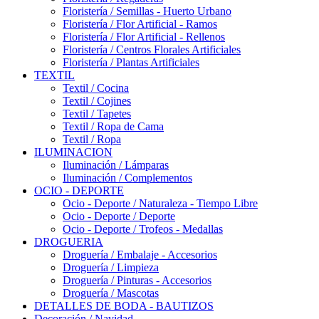
Floristería / Semillas - Huerto Urbano
Floristería / Flor Artificial - Ramos
Floristería / Flor Artificial - Rellenos
Floristería / Centros Florales Artificiales
Floristería / Plantas Artificiales
TEXTIL
Textil / Cocina
Textil / Cojines
Textil / Tapetes
Textil / Ropa de Cama
Textil / Ropa
ILUMINACION
Iluminación / Lámparas
Iluminación / Complementos
OCIO - DEPORTE
Ocio - Deporte / Naturaleza - Tiempo Libre
Ocio - Deporte / Deporte
Ocio - Deporte / Trofeos - Medallas
DROGUERIA
Droguería / Embalaje - Accesorios
Droguería / Limpieza
Droguería / Pinturas - Accesorios
Droguería / Mascotas
DETALLES DE BODA - BAUTIZOS
Decoración / Navidad