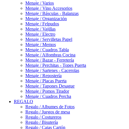
Menaje / Varios
Menaje / Vino Accesorios
Menaje / Básculas - Balanzas
Menaje / Organización
Menaje / Felpudos
Menaje / Vajillas
Menaje / Electro
Menaje / Servilletas Papel
Menaje / Memos
Menaje / Cuadros Tabla
Menaje / Alfombras Cocina
Menaje / Bazar - Ferretería
Menaje / Perchitas - Topes Puerta
Menaje / Sartenes - Cacerolas
Menaje / Repostería
Menaje / Placas Puerta
Menaje / Tapones Desague
Menaje / Pomos Tirador
Menaje / Cuadros Percha
REGALO
Regalo / Albumes de Fotos
Regalo / Juegos de mesa
Regalo / Costureros
Regalo / Bisutería
Regalo / Cajas Cartón