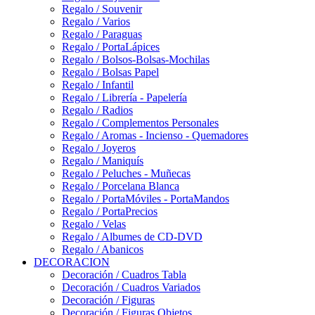
Regalo / Souvenir
Regalo / Varios
Regalo / Paraguas
Regalo / PortaLápices
Regalo / Bolsos-Bolsas-Mochilas
Regalo / Bolsas Papel
Regalo / Infantil
Regalo / Librería - Papelería
Regalo / Radios
Regalo / Complementos Personales
Regalo / Aromas - Incienso - Quemadores
Regalo / Joyeros
Regalo / Maniquís
Regalo / Peluches - Muñecas
Regalo / Porcelana Blanca
Regalo / PortaMóviles - PortaMandos
Regalo / PortaPrecios
Regalo / Velas
Regalo / Albumes de CD-DVD
Regalo / Abanicos
DECORACION
Decoración / Cuadros Tabla
Decoración / Cuadros Variados
Decoración / Figuras
Decoración / Figuras Objetos