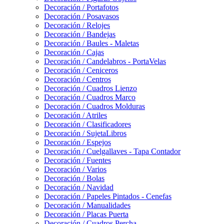
Decoración / Portafotos
Decoración / Posavasos
Decoración / Relojes
Decoración / Bandejas
Decoración / Baules - Maletas
Decoración / Cajas
Decoración / Candelabros - PortaVelas
Decoración / Ceniceros
Decoración / Centros
Decoración / Cuadros Lienzo
Decoración / Cuadros Marco
Decoración / Cuadros Molduras
Decoración / Atriles
Decoración / Clasificadores
Decoración / SujetaLibros
Decoración / Espejos
Decoración / Cuelgallaves - Tapa Contador
Decoración / Fuentes
Decoración / Varios
Decoración / Bolas
Decoración / Navidad
Decoración / Papeles Pintados - Cenefas
Decoración / Manualidades
Decoración / Placas Puerta
Decoración / Cuadros Percha