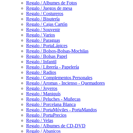
Regalo / Albumes de Fotos
Regalo / Juegos de mesa
Regalo / Costureros
Regalo / Bisutería
Regalo / Cajas Cartón
Regalo / Souvenir
Regalo / Varios
Regalo / Paraguas
Regalo / PortaLápices
Regalo / Bolsos-Bolsas-Mochilas
Regalo / Bolsas Papel
Regalo / Infantil
Regalo / Librería - Papelería
Regalo / Radios
Regalo / Complementos Personales
Regalo / Aromas - Incienso - Quemadores
Regalo / Joyeros
Regalo / Maniquís
Regalo / Peluches - Muñecas
Regalo / Porcelana Blanca
Regalo / PortaMóviles - PortaMandos
Regalo / PortaPrecios
Regalo / Velas
Regalo / Albumes de CD-DVD
Regalo / Abanicos