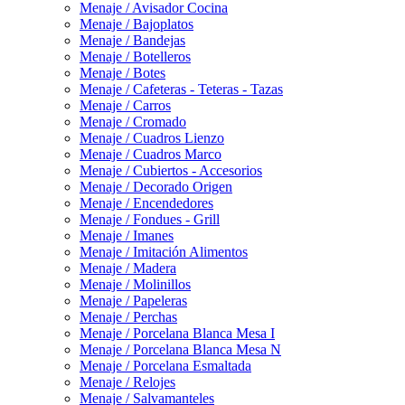
Menaje / Avisador Cocina
Menaje / Bajoplatos
Menaje / Bandejas
Menaje / Botelleros
Menaje / Botes
Menaje / Cafeteras - Teteras - Tazas
Menaje / Carros
Menaje / Cromado
Menaje / Cuadros Lienzo
Menaje / Cuadros Marco
Menaje / Cubiertos - Accesorios
Menaje / Decorado Origen
Menaje / Encendedores
Menaje / Fondues - Grill
Menaje / Imanes
Menaje / Imitación Alimentos
Menaje / Madera
Menaje / Molinillos
Menaje / Papeleras
Menaje / Perchas
Menaje / Porcelana Blanca Mesa I
Menaje / Porcelana Blanca Mesa N
Menaje / Porcelana Esmaltada
Menaje / Relojes
Menaje / Salvamanteles