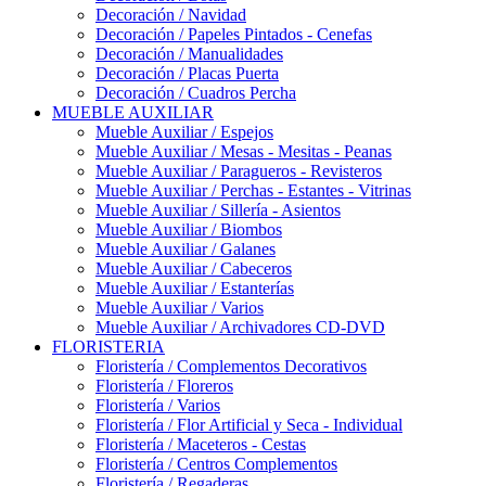
Decoración / Navidad
Decoración / Papeles Pintados - Cenefas
Decoración / Manualidades
Decoración / Placas Puerta
Decoración / Cuadros Percha
MUEBLE AUXILIAR
Mueble Auxiliar / Espejos
Mueble Auxiliar / Mesas - Mesitas - Peanas
Mueble Auxiliar / Paragueros - Revisteros
Mueble Auxiliar / Perchas - Estantes - Vitrinas
Mueble Auxiliar / Sillería - Asientos
Mueble Auxiliar / Biombos
Mueble Auxiliar / Galanes
Mueble Auxiliar / Cabeceros
Mueble Auxiliar / Estanterías
Mueble Auxiliar / Varios
Mueble Auxiliar / Archivadores CD-DVD
FLORISTERIA
Floristería / Complementos Decorativos
Floristería / Floreros
Floristería / Varios
Floristería / Flor Artificial y Seca - Individual
Floristería / Maceteros - Cestas
Floristería / Centros Complementos
Floristería / Regaderas