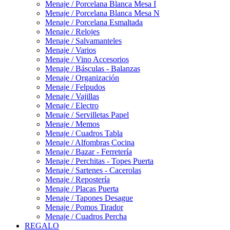
Menaje / Porcelana Blanca Mesa I
Menaje / Porcelana Blanca Mesa N
Menaje / Porcelana Esmaltada
Menaje / Relojes
Menaje / Salvamanteles
Menaje / Varios
Menaje / Vino Accesorios
Menaje / Básculas - Balanzas
Menaje / Organización
Menaje / Felpudos
Menaje / Vajillas
Menaje / Electro
Menaje / Servilletas Papel
Menaje / Memos
Menaje / Cuadros Tabla
Menaje / Alfombras Cocina
Menaje / Bazar - Ferretería
Menaje / Perchitas - Topes Puerta
Menaje / Sartenes - Cacerolas
Menaje / Repostería
Menaje / Placas Puerta
Menaje / Tapones Desague
Menaje / Pomos Tirador
Menaje / Cuadros Percha
REGALO