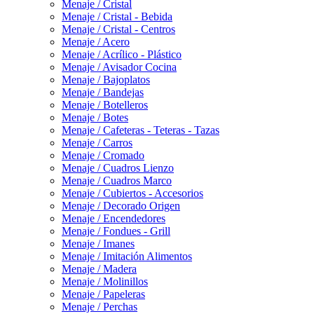
Menaje / Cristal
Menaje / Cristal - Bebida
Menaje / Cristal - Centros
Menaje / Acero
Menaje / Acrílico - Plástico
Menaje / Avisador Cocina
Menaje / Bajoplatos
Menaje / Bandejas
Menaje / Botelleros
Menaje / Botes
Menaje / Cafeteras - Teteras - Tazas
Menaje / Carros
Menaje / Cromado
Menaje / Cuadros Lienzo
Menaje / Cuadros Marco
Menaje / Cubiertos - Accesorios
Menaje / Decorado Origen
Menaje / Encendedores
Menaje / Fondues - Grill
Menaje / Imanes
Menaje / Imitación Alimentos
Menaje / Madera
Menaje / Molinillos
Menaje / Papeleras
Menaje / Perchas