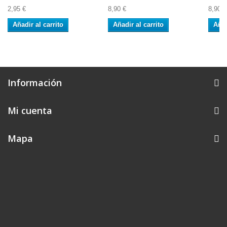
2,95 €
8,90 €
8,90 €
Añadir al carrito
Añadir al carrito
Añad
Información
Mi cuenta
Mapa