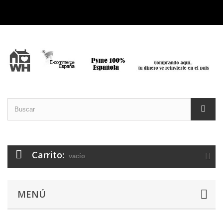
Carrito:
vacío
MENÚ