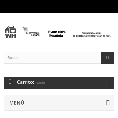
Carrito:
vacío
MENÚ