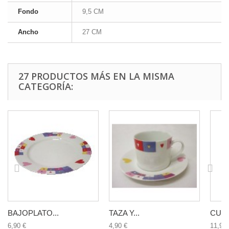
Fondo
9,5 CM
Ancho
27 CM
27 PRODUCTOS MÁS EN LA MISMA
CATEGORÍA:
BAJOPLATO...
TAZA Y...
CUBE
6,90 €
4,90 €
11,90 