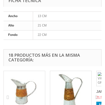
FICHA TÉCNICA
Ancho
13 CM
Alto
21 CM
Fondo
22 CM
18 PRODUCTOS MÁS EN LA MISMA
CATEGORÍA:
JARR
21,50 
Añad