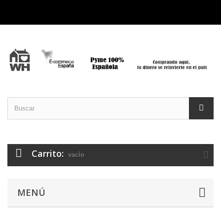
Carrito:
vacío
MENÚ