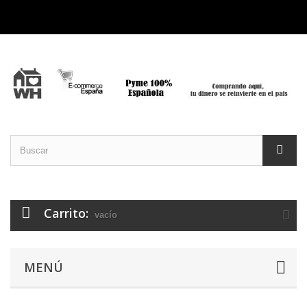
Carrito:
vacío
MENÚ