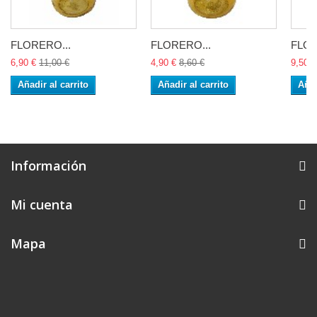
FLORERO...
FLORERO...
FLOR
6,90 €
11,00 €
4,90 €
8,60 €
9,50 €
Añadir al carrito
Añadir al carrito
Añad
Información
Mi cuenta
Mapa