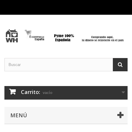
Carrito:
vacío
MENÚ