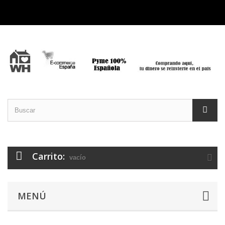
Carrito:
vacío
MENÚ