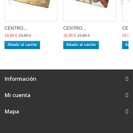
CENTRO...
CENTRO...
CENT
19,90 €
23,80 €
19,90 €
23,80 €
19,90 
Añadir al carrito
Añadir al carrito
Añad
Información
Mi cuenta
Mapa