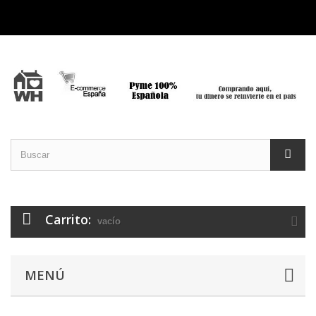
Carrito:
vacío
MENÚ