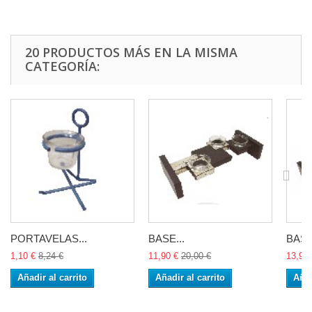
20 PRODUCTOS MÁS EN LA MISMA
CATEGORÍA:
PORTAVELAS...
BASE...
BASE
1,10 €
8,24 €
11,90 €
20,00 €
13,90 
Añadir al carrito
Añadir al carrito
Añad