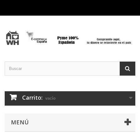
Carrito:
vacío
MENÚ