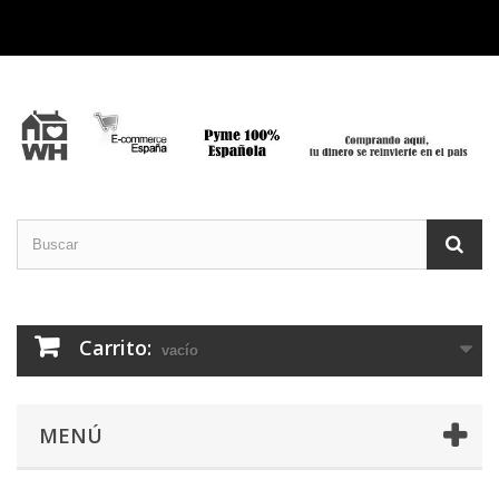
Carrito:
vacío
MENÚ