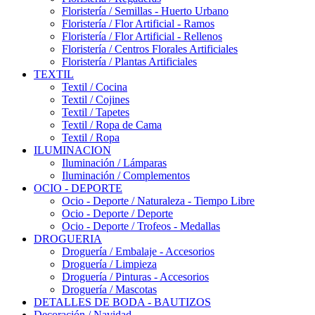
Floristería / Semillas - Huerto Urbano
Floristería / Flor Artificial - Ramos
Floristería / Flor Artificial - Rellenos
Floristería / Centros Florales Artificiales
Floristería / Plantas Artificiales
TEXTIL
Textil / Cocina
Textil / Cojines
Textil / Tapetes
Textil / Ropa de Cama
Textil / Ropa
ILUMINACION
Iluminación / Lámparas
Iluminación / Complementos
OCIO - DEPORTE
Ocio - Deporte / Naturaleza - Tiempo Libre
Ocio - Deporte / Deporte
Ocio - Deporte / Trofeos - Medallas
DROGUERIA
Droguería / Embalaje - Accesorios
Droguería / Limpieza
Droguería / Pinturas - Accesorios
Droguería / Mascotas
DETALLES DE BODA - BAUTIZOS
Decoración / Navidad