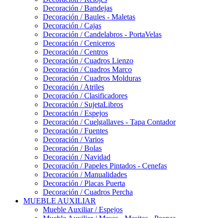
Decoración / Bandejas
Decoración / Baules - Maletas
Decoración / Cajas
Decoración / Candelabros - PortaVelas
Decoración / Ceniceros
Decoración / Centros
Decoración / Cuadros Lienzo
Decoración / Cuadros Marco
Decoración / Cuadros Molduras
Decoración / Atriles
Decoración / Clasificadores
Decoración / SujetaLibros
Decoración / Espejos
Decoración / Cuelgallaves - Tapa Contador
Decoración / Fuentes
Decoración / Varios
Decoración / Bolas
Decoración / Navidad
Decoración / Papeles Pintados - Cenefas
Decoración / Manualidades
Decoración / Placas Puerta
Decoración / Cuadros Percha
MUEBLE AUXILIAR
Mueble Auxiliar / Espejos