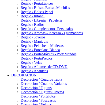
Regalo / PortaLápices
Regalo / Bolsos-Bolsas-Mochilas
Regalo / Bolsas Papel
Regalo / Infantil
Regalo / Librería - Papelería
Regalo / Radios
Regalo / Complementos Personales
Regalo / Aromas - Incienso - Quemadores
Regalo / Joyeros
Regalo / Maniquís
Regalo / Peluches - Muñecas
Regalo / Porcelana Blanca
Regalo / PortaMóviles - PortaMandos
Regalo / PortaPrecios
Regalo / Velas
Regalo / Albumes de CD-DVD
Regalo / Abanicos
DECORACION
Decoración / Cuadros Tabla
Decoración / Cuadros Variados
Decoración / Figuras
Decoración / Figuras Objetos
Decoración / Portafotos
Decoración / Posavasos
Decoración / Relojes