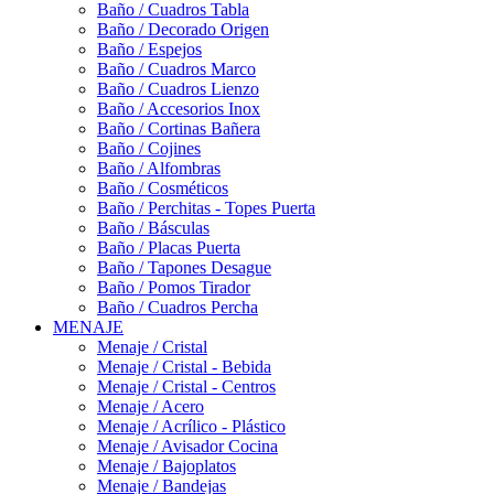
Baño / Cuadros Tabla
Baño / Decorado Origen
Baño / Espejos
Baño / Cuadros Marco
Baño / Cuadros Lienzo
Baño / Accesorios Inox
Baño / Cortinas Bañera
Baño / Cojines
Baño / Alfombras
Baño / Cosméticos
Baño / Perchitas - Topes Puerta
Baño / Básculas
Baño / Placas Puerta
Baño / Tapones Desague
Baño / Pomos Tirador
Baño / Cuadros Percha
MENAJE
Menaje / Cristal
Menaje / Cristal - Bebida
Menaje / Cristal - Centros
Menaje / Acero
Menaje / Acrílico - Plástico
Menaje / Avisador Cocina
Menaje / Bajoplatos
Menaje / Bandejas