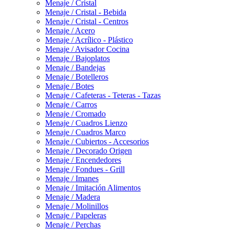
Menaje / Cristal
Menaje / Cristal - Bebida
Menaje / Cristal - Centros
Menaje / Acero
Menaje / Acrílico - Plástico
Menaje / Avisador Cocina
Menaje / Bajoplatos
Menaje / Bandejas
Menaje / Botelleros
Menaje / Botes
Menaje / Cafeteras - Teteras - Tazas
Menaje / Carros
Menaje / Cromado
Menaje / Cuadros Lienzo
Menaje / Cuadros Marco
Menaje / Cubiertos - Accesorios
Menaje / Decorado Origen
Menaje / Encendedores
Menaje / Fondues - Grill
Menaje / Imanes
Menaje / Imitación Alimentos
Menaje / Madera
Menaje / Molinillos
Menaje / Papeleras
Menaje / Perchas