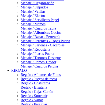
Menaje / Organización
Menaje / Felpudos
Menaje / Vajillas
Menaje / Electro
Menaje / Servilletas Papel
Menaje / Memos
Menaje / Cuadros Tabla
Menaje / Alfombras Cocina
Menaje / Bazar - Ferretería
Menaje / Perchitas - Topes Puerta
Menaje / Sartenes - Cacerolas
Menaje / Repostería
Menaje / Placas Puerta
Menaje / Tapones Desague
Menaje / Pomos Tirador
Menaje / Cuadros Percha
REGALO
Regalo / Albumes de Fotos
Regalo / Juegos de mesa
Regalo / Costureros
Regalo / Bisutería
Regalo / Cajas Cartón
Regalo / Souvenir
Regalo / Varios
Regalo / Paraguas