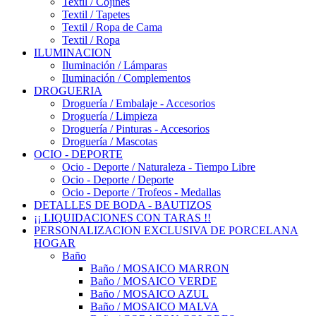
Textil / Cojines
Textil / Tapetes
Textil / Ropa de Cama
Textil / Ropa
ILUMINACION
Iluminación / Lámparas
Iluminación / Complementos
DROGUERIA
Droguería / Embalaje - Accesorios
Droguería / Limpieza
Droguería / Pinturas - Accesorios
Droguería / Mascotas
OCIO - DEPORTE
Ocio - Deporte / Naturaleza - Tiempo Libre
Ocio - Deporte / Deporte
Ocio - Deporte / Trofeos - Medallas
DETALLES DE BODA - BAUTIZOS
¡¡ LIQUIDACIONES CON TARAS !!
PERSONALIZACION EXCLUSIVA DE PORCELANA
HOGAR
Baño
Baño / MOSAICO MARRON
Baño / MOSAICO VERDE
Baño / MOSAICO AZUL
Baño / MOSAICO MALVA