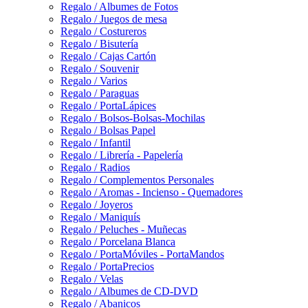
Regalo / Albumes de Fotos
Regalo / Juegos de mesa
Regalo / Costureros
Regalo / Bisutería
Regalo / Cajas Cartón
Regalo / Souvenir
Regalo / Varios
Regalo / Paraguas
Regalo / PortaLápices
Regalo / Bolsos-Bolsas-Mochilas
Regalo / Bolsas Papel
Regalo / Infantil
Regalo / Librería - Papelería
Regalo / Radios
Regalo / Complementos Personales
Regalo / Aromas - Incienso - Quemadores
Regalo / Joyeros
Regalo / Maniquís
Regalo / Peluches - Muñecas
Regalo / Porcelana Blanca
Regalo / PortaMóviles - PortaMandos
Regalo / PortaPrecios
Regalo / Velas
Regalo / Albumes de CD-DVD
Regalo / Abanicos