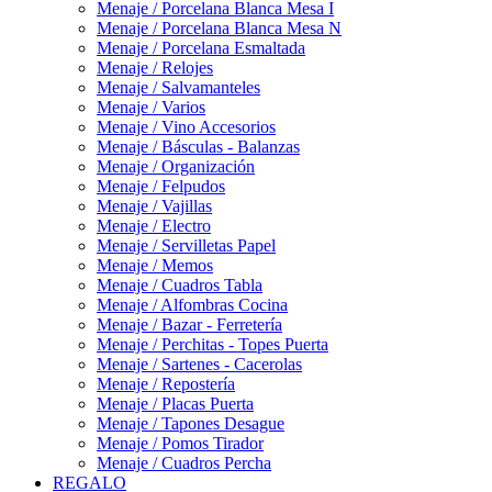
Menaje / Porcelana Blanca Mesa I
Menaje / Porcelana Blanca Mesa N
Menaje / Porcelana Esmaltada
Menaje / Relojes
Menaje / Salvamanteles
Menaje / Varios
Menaje / Vino Accesorios
Menaje / Básculas - Balanzas
Menaje / Organización
Menaje / Felpudos
Menaje / Vajillas
Menaje / Electro
Menaje / Servilletas Papel
Menaje / Memos
Menaje / Cuadros Tabla
Menaje / Alfombras Cocina
Menaje / Bazar - Ferretería
Menaje / Perchitas - Topes Puerta
Menaje / Sartenes - Cacerolas
Menaje / Repostería
Menaje / Placas Puerta
Menaje / Tapones Desague
Menaje / Pomos Tirador
Menaje / Cuadros Percha
REGALO