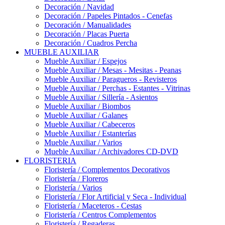
Decoración / Navidad
Decoración / Papeles Pintados - Cenefas
Decoración / Manualidades
Decoración / Placas Puerta
Decoración / Cuadros Percha
MUEBLE AUXILIAR
Mueble Auxiliar / Espejos
Mueble Auxiliar / Mesas - Mesitas - Peanas
Mueble Auxiliar / Paragueros - Revisteros
Mueble Auxiliar / Perchas - Estantes - Vitrinas
Mueble Auxiliar / Sillería - Asientos
Mueble Auxiliar / Biombos
Mueble Auxiliar / Galanes
Mueble Auxiliar / Cabeceros
Mueble Auxiliar / Estanterías
Mueble Auxiliar / Varios
Mueble Auxiliar / Archivadores CD-DVD
FLORISTERIA
Floristería / Complementos Decorativos
Floristería / Floreros
Floristería / Varios
Floristería / Flor Artificial y Seca - Individual
Floristería / Maceteros - Cestas
Floristería / Centros Complementos
Floristería / Regaderas