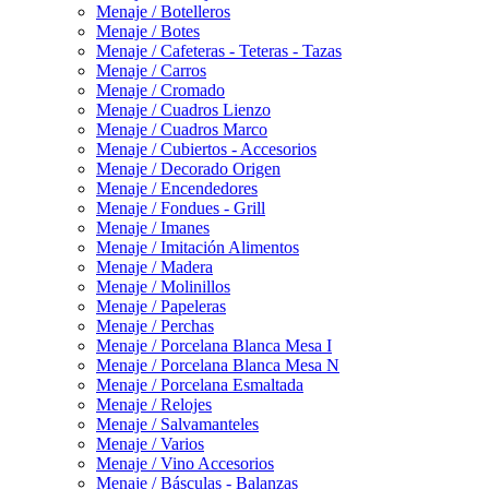
Menaje / Botelleros
Menaje / Botes
Menaje / Cafeteras - Teteras - Tazas
Menaje / Carros
Menaje / Cromado
Menaje / Cuadros Lienzo
Menaje / Cuadros Marco
Menaje / Cubiertos - Accesorios
Menaje / Decorado Origen
Menaje / Encendedores
Menaje / Fondues - Grill
Menaje / Imanes
Menaje / Imitación Alimentos
Menaje / Madera
Menaje / Molinillos
Menaje / Papeleras
Menaje / Perchas
Menaje / Porcelana Blanca Mesa I
Menaje / Porcelana Blanca Mesa N
Menaje / Porcelana Esmaltada
Menaje / Relojes
Menaje / Salvamanteles
Menaje / Varios
Menaje / Vino Accesorios
Menaje / Básculas - Balanzas