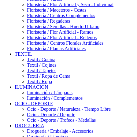
Floristería / Flor Artificial y Seca - Individual
Floristería / Maceteros - Cestas
Floristería / Centros Complementos
Floristería / Regaderas
Floristería / Semillas - Huerto Urbano
Floristería / Flor Artificial - Ramos
Floristería / Flor Artificial - Rellenos
Floristería / Centros Florales Artificiales
Floristería / Plantas Artificiales
TEXTIL
Textil / Cocina
Textil / Cojines
Textil / Tapetes
Textil / Ropa de Cama
Textil / Ropa
ILUMINACION
Iluminación / Lámparas
Iluminación / Complementos
OCIO - DEPORTE
Ocio - Deporte / Naturaleza - Tiempo Libre
Ocio - Deporte / Deporte
Ocio - Deporte / Trofeos - Medallas
DROGUERIA
Droguería / Embalaje - Accesorios
Droguería / Limpieza