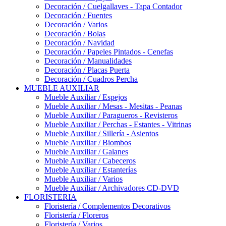
Decoración / Cuelgallaves - Tapa Contador
Decoración / Fuentes
Decoración / Varios
Decoración / Bolas
Decoración / Navidad
Decoración / Papeles Pintados - Cenefas
Decoración / Manualidades
Decoración / Placas Puerta
Decoración / Cuadros Percha
MUEBLE AUXILIAR
Mueble Auxiliar / Espejos
Mueble Auxiliar / Mesas - Mesitas - Peanas
Mueble Auxiliar / Paragueros - Revisteros
Mueble Auxiliar / Perchas - Estantes - Vitrinas
Mueble Auxiliar / Sillería - Asientos
Mueble Auxiliar / Biombos
Mueble Auxiliar / Galanes
Mueble Auxiliar / Cabeceros
Mueble Auxiliar / Estanterías
Mueble Auxiliar / Varios
Mueble Auxiliar / Archivadores CD-DVD
FLORISTERIA
Floristería / Complementos Decorativos
Floristería / Floreros
Floristería / Varios