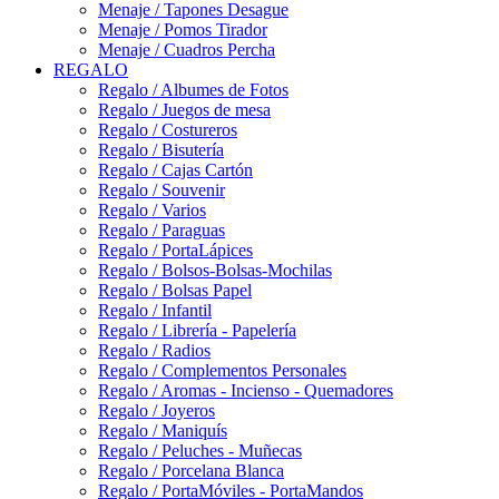
Menaje / Tapones Desague
Menaje / Pomos Tirador
Menaje / Cuadros Percha
REGALO
Regalo / Albumes de Fotos
Regalo / Juegos de mesa
Regalo / Costureros
Regalo / Bisutería
Regalo / Cajas Cartón
Regalo / Souvenir
Regalo / Varios
Regalo / Paraguas
Regalo / PortaLápices
Regalo / Bolsos-Bolsas-Mochilas
Regalo / Bolsas Papel
Regalo / Infantil
Regalo / Librería - Papelería
Regalo / Radios
Regalo / Complementos Personales
Regalo / Aromas - Incienso - Quemadores
Regalo / Joyeros
Regalo / Maniquís
Regalo / Peluches - Muñecas
Regalo / Porcelana Blanca
Regalo / PortaMóviles - PortaMandos