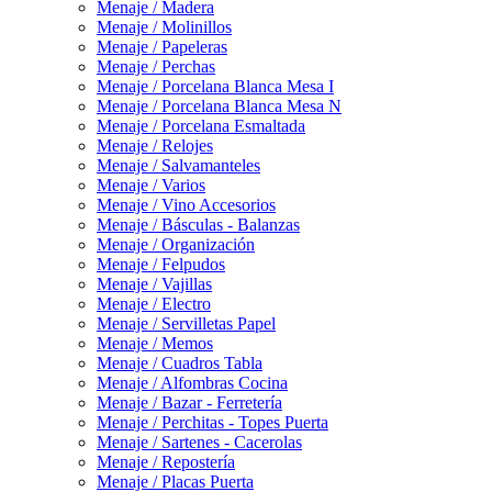
Menaje / Madera
Menaje / Molinillos
Menaje / Papeleras
Menaje / Perchas
Menaje / Porcelana Blanca Mesa I
Menaje / Porcelana Blanca Mesa N
Menaje / Porcelana Esmaltada
Menaje / Relojes
Menaje / Salvamanteles
Menaje / Varios
Menaje / Vino Accesorios
Menaje / Básculas - Balanzas
Menaje / Organización
Menaje / Felpudos
Menaje / Vajillas
Menaje / Electro
Menaje / Servilletas Papel
Menaje / Memos
Menaje / Cuadros Tabla
Menaje / Alfombras Cocina
Menaje / Bazar - Ferretería
Menaje / Perchitas - Topes Puerta
Menaje / Sartenes - Cacerolas
Menaje / Repostería
Menaje / Placas Puerta