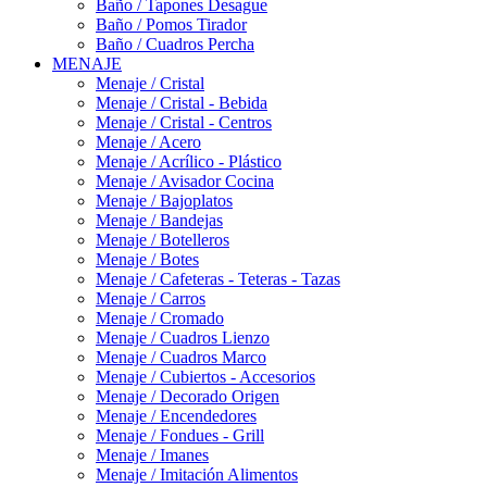
Baño / Tapones Desague
Baño / Pomos Tirador
Baño / Cuadros Percha
MENAJE
Menaje / Cristal
Menaje / Cristal - Bebida
Menaje / Cristal - Centros
Menaje / Acero
Menaje / Acrílico - Plástico
Menaje / Avisador Cocina
Menaje / Bajoplatos
Menaje / Bandejas
Menaje / Botelleros
Menaje / Botes
Menaje / Cafeteras - Teteras - Tazas
Menaje / Carros
Menaje / Cromado
Menaje / Cuadros Lienzo
Menaje / Cuadros Marco
Menaje / Cubiertos - Accesorios
Menaje / Decorado Origen
Menaje / Encendedores
Menaje / Fondues - Grill
Menaje / Imanes
Menaje / Imitación Alimentos