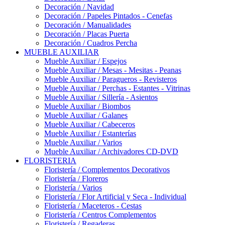
Decoración / Navidad
Decoración / Papeles Pintados - Cenefas
Decoración / Manualidades
Decoración / Placas Puerta
Decoración / Cuadros Percha
MUEBLE AUXILIAR
Mueble Auxiliar / Espejos
Mueble Auxiliar / Mesas - Mesitas - Peanas
Mueble Auxiliar / Paragueros - Revisteros
Mueble Auxiliar / Perchas - Estantes - Vitrinas
Mueble Auxiliar / Sillería - Asientos
Mueble Auxiliar / Biombos
Mueble Auxiliar / Galanes
Mueble Auxiliar / Cabeceros
Mueble Auxiliar / Estanterías
Mueble Auxiliar / Varios
Mueble Auxiliar / Archivadores CD-DVD
FLORISTERIA
Floristería / Complementos Decorativos
Floristería / Floreros
Floristería / Varios
Floristería / Flor Artificial y Seca - Individual
Floristería / Maceteros - Cestas
Floristería / Centros Complementos
Floristería / Regaderas