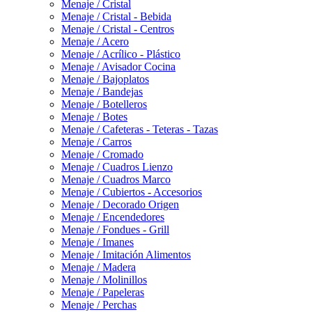
Menaje / Cristal
Menaje / Cristal - Bebida
Menaje / Cristal - Centros
Menaje / Acero
Menaje / Acrílico - Plástico
Menaje / Avisador Cocina
Menaje / Bajoplatos
Menaje / Bandejas
Menaje / Botelleros
Menaje / Botes
Menaje / Cafeteras - Teteras - Tazas
Menaje / Carros
Menaje / Cromado
Menaje / Cuadros Lienzo
Menaje / Cuadros Marco
Menaje / Cubiertos - Accesorios
Menaje / Decorado Origen
Menaje / Encendedores
Menaje / Fondues - Grill
Menaje / Imanes
Menaje / Imitación Alimentos
Menaje / Madera
Menaje / Molinillos
Menaje / Papeleras
Menaje / Perchas