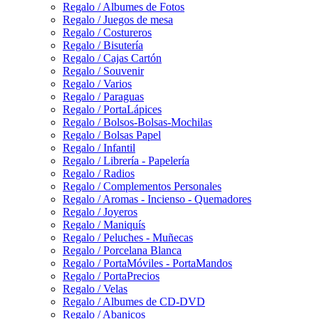
Regalo / Albumes de Fotos
Regalo / Juegos de mesa
Regalo / Costureros
Regalo / Bisutería
Regalo / Cajas Cartón
Regalo / Souvenir
Regalo / Varios
Regalo / Paraguas
Regalo / PortaLápices
Regalo / Bolsos-Bolsas-Mochilas
Regalo / Bolsas Papel
Regalo / Infantil
Regalo / Librería - Papelería
Regalo / Radios
Regalo / Complementos Personales
Regalo / Aromas - Incienso - Quemadores
Regalo / Joyeros
Regalo / Maniquís
Regalo / Peluches - Muñecas
Regalo / Porcelana Blanca
Regalo / PortaMóviles - PortaMandos
Regalo / PortaPrecios
Regalo / Velas
Regalo / Albumes de CD-DVD
Regalo / Abanicos