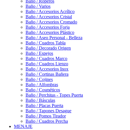
Baño / Roperos
Baño / Varios
Baño / Accesorios Acrílico
Baño / Accesorios Cristal
Baño / Accesorios Cromado
Baño / Accesorios Forja
Baño / Accesorios Plástico
Baño / Aseo Personal - Belleza
Baño / Cuadros Tabla
Baño / Decorado Origen
Baño / Espejos
Baño / Cuadros Marco
Baño / Cuadros Lienzo
Baño / Accesorios Inox
Baño / Cortinas Bañera
Baño / Cojines
Baño / Alfombras
Baño / Cosméticos
Baño / Perchitas - Topes Puerta
Baño / Básculas
Baño / Placas Puerta
Baño / Tapones Desague
Baño / Pomos Tirador
Baño / Cuadros Percha
MENAJE