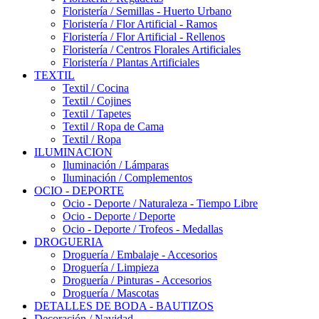
Floristería / Semillas - Huerto Urbano
Floristería / Flor Artificial - Ramos
Floristería / Flor Artificial - Rellenos
Floristería / Centros Florales Artificiales
Floristería / Plantas Artificiales
TEXTIL
Textil / Cocina
Textil / Cojines
Textil / Tapetes
Textil / Ropa de Cama
Textil / Ropa
ILUMINACION
Iluminación / Lámparas
Iluminación / Complementos
OCIO - DEPORTE
Ocio - Deporte / Naturaleza - Tiempo Libre
Ocio - Deporte / Deporte
Ocio - Deporte / Trofeos - Medallas
DROGUERIA
Droguería / Embalaje - Accesorios
Droguería / Limpieza
Droguería / Pinturas - Accesorios
Droguería / Mascotas
DETALLES DE BODA - BAUTIZOS
Decoración / Navidad