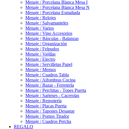
Menaje / Porcelana Blanca Mesa I
Menaje / Porcelana Blanca Mesa N
Menaje / Porcelana Esmaltada
Menaje / Relojes
Menaje / Salvamanteles
Menaje / Varios
Menaje / Vino Accesorios
Menaje / Básculas - Balanzas
Menaje / Organización
Menaje / Felpudos
Menaje / Vajillas
Menaje / Electro
Menaje / Servilletas Papel
Menaje / Memos
Menaje / Cuadros Tabla
Menaje / Alfombras Cocina
Menaje / Bazar - Ferretería
Menaje / Perchitas - Topes Puerta
Menaje / Sartenes - Cacerolas
Menaje / Repostería
Menaje / Placas Puerta
Menaje / Tapones Desague
Menaje / Pomos Tirador
Menaje / Cuadros Percha
REGALO