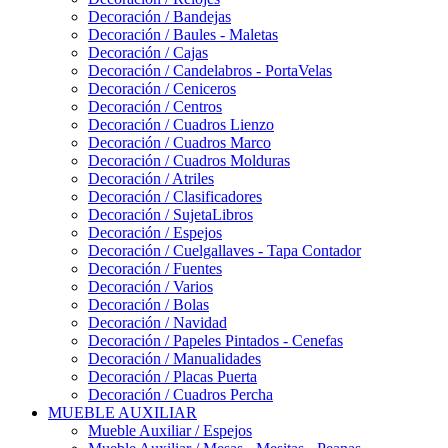
Decoración / Bandejas
Decoración / Baules - Maletas
Decoración / Cajas
Decoración / Candelabros - PortaVelas
Decoración / Ceniceros
Decoración / Centros
Decoración / Cuadros Lienzo
Decoración / Cuadros Marco
Decoración / Cuadros Molduras
Decoración / Atriles
Decoración / Clasificadores
Decoración / SujetaLibros
Decoración / Espejos
Decoración / Cuelgallaves - Tapa Contador
Decoración / Fuentes
Decoración / Varios
Decoración / Bolas
Decoración / Navidad
Decoración / Papeles Pintados - Cenefas
Decoración / Manualidades
Decoración / Placas Puerta
Decoración / Cuadros Percha
MUEBLE AUXILIAR
Mueble Auxiliar / Espejos