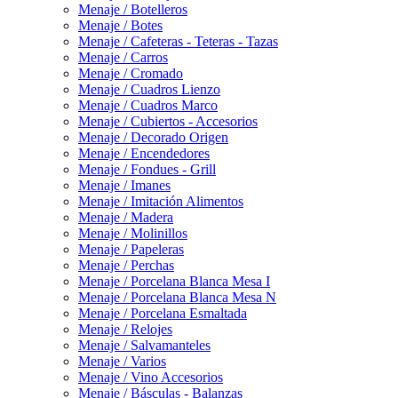
Menaje / Botelleros
Menaje / Botes
Menaje / Cafeteras - Teteras - Tazas
Menaje / Carros
Menaje / Cromado
Menaje / Cuadros Lienzo
Menaje / Cuadros Marco
Menaje / Cubiertos - Accesorios
Menaje / Decorado Origen
Menaje / Encendedores
Menaje / Fondues - Grill
Menaje / Imanes
Menaje / Imitación Alimentos
Menaje / Madera
Menaje / Molinillos
Menaje / Papeleras
Menaje / Perchas
Menaje / Porcelana Blanca Mesa I
Menaje / Porcelana Blanca Mesa N
Menaje / Porcelana Esmaltada
Menaje / Relojes
Menaje / Salvamanteles
Menaje / Varios
Menaje / Vino Accesorios
Menaje / Básculas - Balanzas