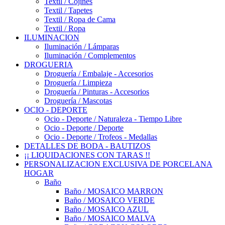
Textil / Cojines
Textil / Tapetes
Textil / Ropa de Cama
Textil / Ropa
ILUMINACION
Iluminación / Lámparas
Iluminación / Complementos
DROGUERIA
Droguería / Embalaje - Accesorios
Droguería / Limpieza
Droguería / Pinturas - Accesorios
Droguería / Mascotas
OCIO - DEPORTE
Ocio - Deporte / Naturaleza - Tiempo Libre
Ocio - Deporte / Deporte
Ocio - Deporte / Trofeos - Medallas
DETALLES DE BODA - BAUTIZOS
¡¡ LIQUIDACIONES CON TARAS !!
PERSONALIZACION EXCLUSIVA DE PORCELANA
HOGAR
Baño
Baño / MOSAICO MARRON
Baño / MOSAICO VERDE
Baño / MOSAICO AZUL
Baño / MOSAICO MALVA