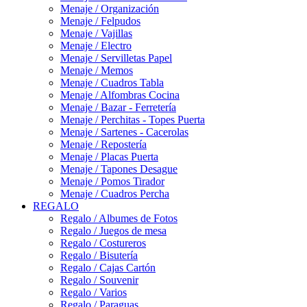
Menaje / Organización
Menaje / Felpudos
Menaje / Vajillas
Menaje / Electro
Menaje / Servilletas Papel
Menaje / Memos
Menaje / Cuadros Tabla
Menaje / Alfombras Cocina
Menaje / Bazar - Ferretería
Menaje / Perchitas - Topes Puerta
Menaje / Sartenes - Cacerolas
Menaje / Repostería
Menaje / Placas Puerta
Menaje / Tapones Desague
Menaje / Pomos Tirador
Menaje / Cuadros Percha
REGALO
Regalo / Albumes de Fotos
Regalo / Juegos de mesa
Regalo / Costureros
Regalo / Bisutería
Regalo / Cajas Cartón
Regalo / Souvenir
Regalo / Varios
Regalo / Paraguas