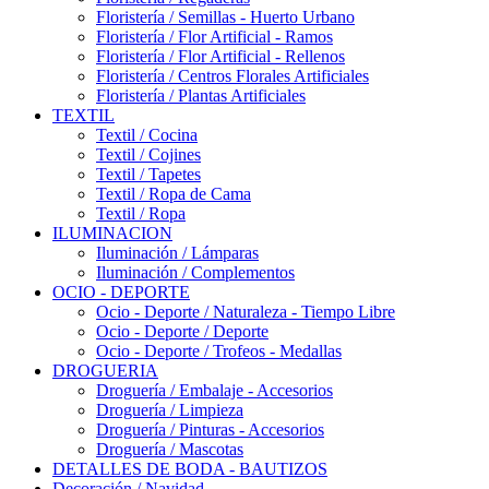
Floristería / Semillas - Huerto Urbano
Floristería / Flor Artificial - Ramos
Floristería / Flor Artificial - Rellenos
Floristería / Centros Florales Artificiales
Floristería / Plantas Artificiales
TEXTIL
Textil / Cocina
Textil / Cojines
Textil / Tapetes
Textil / Ropa de Cama
Textil / Ropa
ILUMINACION
Iluminación / Lámparas
Iluminación / Complementos
OCIO - DEPORTE
Ocio - Deporte / Naturaleza - Tiempo Libre
Ocio - Deporte / Deporte
Ocio - Deporte / Trofeos - Medallas
DROGUERIA
Droguería / Embalaje - Accesorios
Droguería / Limpieza
Droguería / Pinturas - Accesorios
Droguería / Mascotas
DETALLES DE BODA - BAUTIZOS
Decoración / Navidad