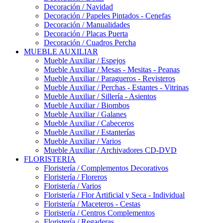
Decoración / Navidad
Decoración / Papeles Pintados - Cenefas
Decoración / Manualidades
Decoración / Placas Puerta
Decoración / Cuadros Percha
MUEBLE AUXILIAR
Mueble Auxiliar / Espejos
Mueble Auxiliar / Mesas - Mesitas - Peanas
Mueble Auxiliar / Paragueros - Revisteros
Mueble Auxiliar / Perchas - Estantes - Vitrinas
Mueble Auxiliar / Sillería - Asientos
Mueble Auxiliar / Biombos
Mueble Auxiliar / Galanes
Mueble Auxiliar / Cabeceros
Mueble Auxiliar / Estanterías
Mueble Auxiliar / Varios
Mueble Auxiliar / Archivadores CD-DVD
FLORISTERIA
Floristería / Complementos Decorativos
Floristería / Floreros
Floristería / Varios
Floristería / Flor Artificial y Seca - Individual
Floristería / Maceteros - Cestas
Floristería / Centros Complementos
Floristería / Regaderas