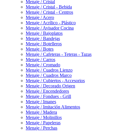
Menaje / Cristal
Menaje / Cristal - Bebida
Menaje / Cristal - Centros
Menaje / Acero
Menaje / Acrílico - Plástico
Menaje / Avisador Cocina
Menaje / Bajoplatos
Menaje / Bandejas
Menaje / Botelleros
Menaje / Botes
Menaje / Cafeteras - Teteras - Tazas
Menaje / Carros
Menaje / Cromado
Menaje / Cuadros Lienzo
Menaje / Cuadros Marco
Menaje / Cubiertos - Accesorios
Menaje / Decorado Origen
Menaje / Encendedores
Menaje / Fondues - Grill
Menaje / Imanes
Menaje / Imitación Alimentos
Menaje / Madera
Menaje / Molinillos
Menaje / Papeleras
Menaje / Perchas