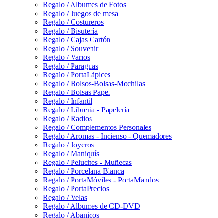
Regalo / Albumes de Fotos
Regalo / Juegos de mesa
Regalo / Costureros
Regalo / Bisutería
Regalo / Cajas Cartón
Regalo / Souvenir
Regalo / Varios
Regalo / Paraguas
Regalo / PortaLápices
Regalo / Bolsos-Bolsas-Mochilas
Regalo / Bolsas Papel
Regalo / Infantil
Regalo / Librería - Papelería
Regalo / Radios
Regalo / Complementos Personales
Regalo / Aromas - Incienso - Quemadores
Regalo / Joyeros
Regalo / Maniquís
Regalo / Peluches - Muñecas
Regalo / Porcelana Blanca
Regalo / PortaMóviles - PortaMandos
Regalo / PortaPrecios
Regalo / Velas
Regalo / Albumes de CD-DVD
Regalo / Abanicos