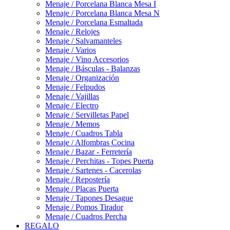
Menaje / Porcelana Blanca Mesa I
Menaje / Porcelana Blanca Mesa N
Menaje / Porcelana Esmaltada
Menaje / Relojes
Menaje / Salvamanteles
Menaje / Varios
Menaje / Vino Accesorios
Menaje / Básculas - Balanzas
Menaje / Organización
Menaje / Felpudos
Menaje / Vajillas
Menaje / Electro
Menaje / Servilletas Papel
Menaje / Memos
Menaje / Cuadros Tabla
Menaje / Alfombras Cocina
Menaje / Bazar - Ferretería
Menaje / Perchitas - Topes Puerta
Menaje / Sartenes - Cacerolas
Menaje / Repostería
Menaje / Placas Puerta
Menaje / Tapones Desague
Menaje / Pomos Tirador
Menaje / Cuadros Percha
REGALO