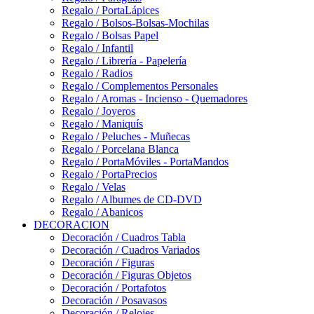
Regalo / PortaLápices
Regalo / Bolsos-Bolsas-Mochilas
Regalo / Bolsas Papel
Regalo / Infantil
Regalo / Librería - Papelería
Regalo / Radios
Regalo / Complementos Personales
Regalo / Aromas - Incienso - Quemadores
Regalo / Joyeros
Regalo / Maniquís
Regalo / Peluches - Muñecas
Regalo / Porcelana Blanca
Regalo / PortaMóviles - PortaMandos
Regalo / PortaPrecios
Regalo / Velas
Regalo / Albumes de CD-DVD
Regalo / Abanicos
DECORACION
Decoración / Cuadros Tabla
Decoración / Cuadros Variados
Decoración / Figuras
Decoración / Figuras Objetos
Decoración / Portafotos
Decoración / Posavasos
Decoración / Relojes