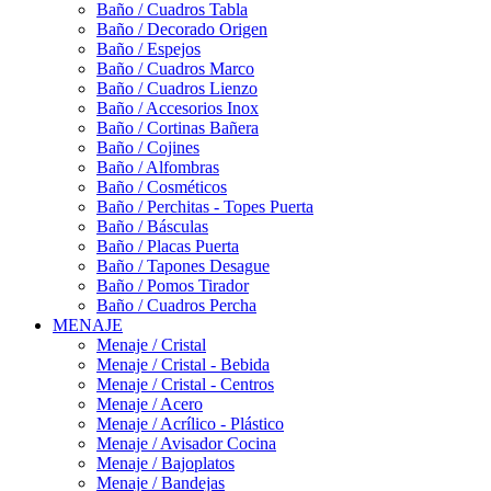
Baño / Cuadros Tabla
Baño / Decorado Origen
Baño / Espejos
Baño / Cuadros Marco
Baño / Cuadros Lienzo
Baño / Accesorios Inox
Baño / Cortinas Bañera
Baño / Cojines
Baño / Alfombras
Baño / Cosméticos
Baño / Perchitas - Topes Puerta
Baño / Básculas
Baño / Placas Puerta
Baño / Tapones Desague
Baño / Pomos Tirador
Baño / Cuadros Percha
MENAJE
Menaje / Cristal
Menaje / Cristal - Bebida
Menaje / Cristal - Centros
Menaje / Acero
Menaje / Acrílico - Plástico
Menaje / Avisador Cocina
Menaje / Bajoplatos
Menaje / Bandejas