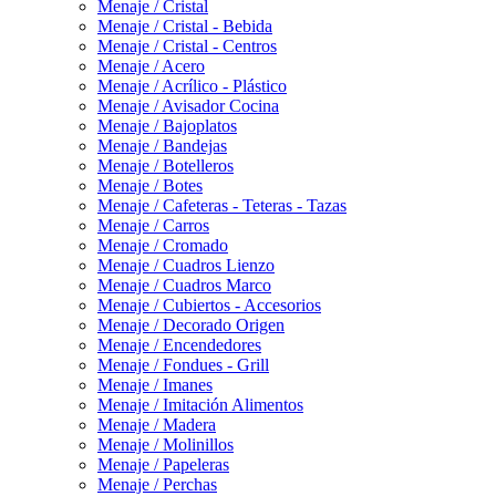
Menaje / Cristal
Menaje / Cristal - Bebida
Menaje / Cristal - Centros
Menaje / Acero
Menaje / Acrílico - Plástico
Menaje / Avisador Cocina
Menaje / Bajoplatos
Menaje / Bandejas
Menaje / Botelleros
Menaje / Botes
Menaje / Cafeteras - Teteras - Tazas
Menaje / Carros
Menaje / Cromado
Menaje / Cuadros Lienzo
Menaje / Cuadros Marco
Menaje / Cubiertos - Accesorios
Menaje / Decorado Origen
Menaje / Encendedores
Menaje / Fondues - Grill
Menaje / Imanes
Menaje / Imitación Alimentos
Menaje / Madera
Menaje / Molinillos
Menaje / Papeleras
Menaje / Perchas