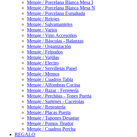
Menaje / Porcelana Blanca Mesa I
Menaje / Porcelana Blanca Mesa N
Menaje / Porcelana Esmaltada
Menaje / Relojes
Menaje / Salvamanteles
Menaje / Varios
Menaje / Vino Accesorios
Menaje / Básculas - Balanzas
Menaje / Organización
Menaje / Felpudos
Menaje / Vajillas
Menaje / Electro
Menaje / Servilletas Papel
Menaje / Memos
Menaje / Cuadros Tabla
Menaje / Alfombras Cocina
Menaje / Bazar - Ferretería
Menaje / Perchitas - Topes Puerta
Menaje / Sartenes - Cacerolas
Menaje / Repostería
Menaje / Placas Puerta
Menaje / Tapones Desague
Menaje / Pomos Tirador
Menaje / Cuadros Percha
REGALO