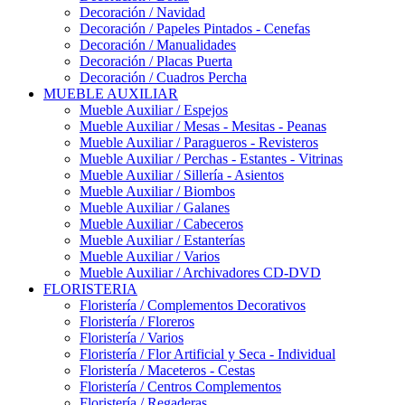
Decoración / Navidad
Decoración / Papeles Pintados - Cenefas
Decoración / Manualidades
Decoración / Placas Puerta
Decoración / Cuadros Percha
MUEBLE AUXILIAR
Mueble Auxiliar / Espejos
Mueble Auxiliar / Mesas - Mesitas - Peanas
Mueble Auxiliar / Paragueros - Revisteros
Mueble Auxiliar / Perchas - Estantes - Vitrinas
Mueble Auxiliar / Sillería - Asientos
Mueble Auxiliar / Biombos
Mueble Auxiliar / Galanes
Mueble Auxiliar / Cabeceros
Mueble Auxiliar / Estanterías
Mueble Auxiliar / Varios
Mueble Auxiliar / Archivadores CD-DVD
FLORISTERIA
Floristería / Complementos Decorativos
Floristería / Floreros
Floristería / Varios
Floristería / Flor Artificial y Seca - Individual
Floristería / Maceteros - Cestas
Floristería / Centros Complementos
Floristería / Regaderas