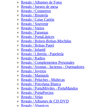
Regalo / Albumes de Fotos
Regalo / Juegos de mesa
Regalo / Costureros
Regalo / Bisutería
Regalo / Cajas Cartón
Regalo / Souvenir
Regalo / Varios
Regalo / Paraguas
Regalo / PortaLápices
Regalo / Bolsos-Bolsas-Mochilas
Regalo / Bolsas Papel
Regalo / Infantil
Regalo / Librería - Papelería
Regalo / Radios
Regalo / Complementos Personales
Regalo / Aromas - Incienso - Quemadores
Regalo / Joyeros
Regalo / Maniquís
Regalo / Peluches - Muñecas
Regalo / Porcelana Blanca
Regalo / PortaMóviles - PortaMandos
Regalo / PortaPrecios
Regalo / Velas
Regalo / Albumes de CD-DVD
Regalo / Abanicos