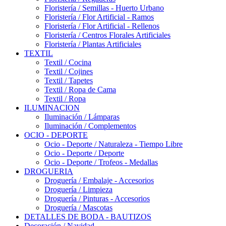
Floristería / Semillas - Huerto Urbano
Floristería / Flor Artificial - Ramos
Floristería / Flor Artificial - Rellenos
Floristería / Centros Florales Artificiales
Floristería / Plantas Artificiales
TEXTIL
Textil / Cocina
Textil / Cojines
Textil / Tapetes
Textil / Ropa de Cama
Textil / Ropa
ILUMINACION
Iluminación / Lámparas
Iluminación / Complementos
OCIO - DEPORTE
Ocio - Deporte / Naturaleza - Tiempo Libre
Ocio - Deporte / Deporte
Ocio - Deporte / Trofeos - Medallas
DROGUERIA
Droguería / Embalaje - Accesorios
Droguería / Limpieza
Droguería / Pinturas - Accesorios
Droguería / Mascotas
DETALLES DE BODA - BAUTIZOS
Decoración / Navidad