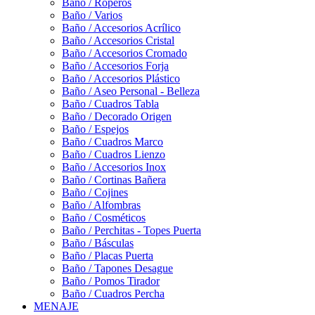
Baño / Roperos
Baño / Varios
Baño / Accesorios Acrílico
Baño / Accesorios Cristal
Baño / Accesorios Cromado
Baño / Accesorios Forja
Baño / Accesorios Plástico
Baño / Aseo Personal - Belleza
Baño / Cuadros Tabla
Baño / Decorado Origen
Baño / Espejos
Baño / Cuadros Marco
Baño / Cuadros Lienzo
Baño / Accesorios Inox
Baño / Cortinas Bañera
Baño / Cojines
Baño / Alfombras
Baño / Cosméticos
Baño / Perchitas - Topes Puerta
Baño / Básculas
Baño / Placas Puerta
Baño / Tapones Desague
Baño / Pomos Tirador
Baño / Cuadros Percha
MENAJE