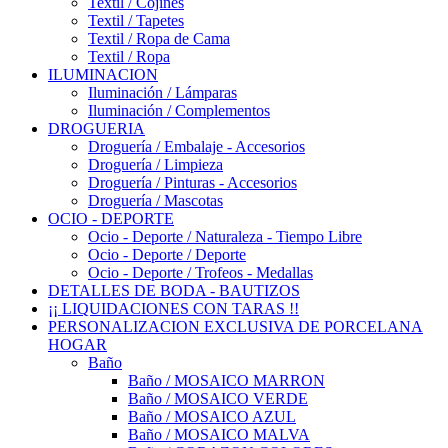
Textil / Cojines
Textil / Tapetes
Textil / Ropa de Cama
Textil / Ropa
ILUMINACION
Iluminación / Lámparas
Iluminación / Complementos
DROGUERIA
Droguería / Embalaje - Accesorios
Droguería / Limpieza
Droguería / Pinturas - Accesorios
Droguería / Mascotas
OCIO - DEPORTE
Ocio - Deporte / Naturaleza - Tiempo Libre
Ocio - Deporte / Deporte
Ocio - Deporte / Trofeos - Medallas
DETALLES DE BODA - BAUTIZOS
¡¡ LIQUIDACIONES CON TARAS !!
PERSONALIZACION EXCLUSIVA DE PORCELANA
HOGAR
Baño
Baño / MOSAICO MARRON
Baño / MOSAICO VERDE
Baño / MOSAICO AZUL
Baño / MOSAICO MALVA