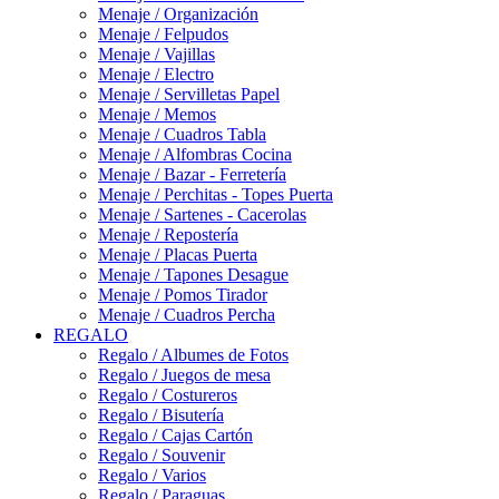
Menaje / Organización
Menaje / Felpudos
Menaje / Vajillas
Menaje / Electro
Menaje / Servilletas Papel
Menaje / Memos
Menaje / Cuadros Tabla
Menaje / Alfombras Cocina
Menaje / Bazar - Ferretería
Menaje / Perchitas - Topes Puerta
Menaje / Sartenes - Cacerolas
Menaje / Repostería
Menaje / Placas Puerta
Menaje / Tapones Desague
Menaje / Pomos Tirador
Menaje / Cuadros Percha
REGALO
Regalo / Albumes de Fotos
Regalo / Juegos de mesa
Regalo / Costureros
Regalo / Bisutería
Regalo / Cajas Cartón
Regalo / Souvenir
Regalo / Varios
Regalo / Paraguas