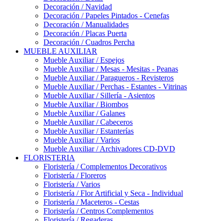
Decoración / Navidad
Decoración / Papeles Pintados - Cenefas
Decoración / Manualidades
Decoración / Placas Puerta
Decoración / Cuadros Percha
MUEBLE AUXILIAR
Mueble Auxiliar / Espejos
Mueble Auxiliar / Mesas - Mesitas - Peanas
Mueble Auxiliar / Paragueros - Revisteros
Mueble Auxiliar / Perchas - Estantes - Vitrinas
Mueble Auxiliar / Sillería - Asientos
Mueble Auxiliar / Biombos
Mueble Auxiliar / Galanes
Mueble Auxiliar / Cabeceros
Mueble Auxiliar / Estanterías
Mueble Auxiliar / Varios
Mueble Auxiliar / Archivadores CD-DVD
FLORISTERIA
Floristería / Complementos Decorativos
Floristería / Floreros
Floristería / Varios
Floristería / Flor Artificial y Seca - Individual
Floristería / Maceteros - Cestas
Floristería / Centros Complementos
Floristería / Regaderas