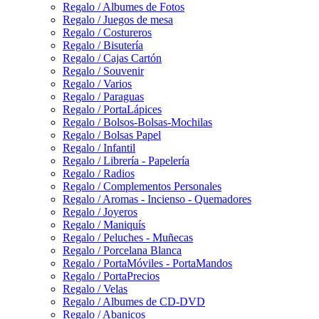
Regalo / Albumes de Fotos
Regalo / Juegos de mesa
Regalo / Costureros
Regalo / Bisutería
Regalo / Cajas Cartón
Regalo / Souvenir
Regalo / Varios
Regalo / Paraguas
Regalo / PortaLápices
Regalo / Bolsos-Bolsas-Mochilas
Regalo / Bolsas Papel
Regalo / Infantil
Regalo / Librería - Papelería
Regalo / Radios
Regalo / Complementos Personales
Regalo / Aromas - Incienso - Quemadores
Regalo / Joyeros
Regalo / Maniquís
Regalo / Peluches - Muñecas
Regalo / Porcelana Blanca
Regalo / PortaMóviles - PortaMandos
Regalo / PortaPrecios
Regalo / Velas
Regalo / Albumes de CD-DVD
Regalo / Abanicos