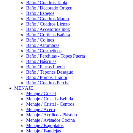
Baño / Cuadros Tabla
Baño / Decorado Origen
Baño / Espejos
Baño / Cuadros Marco
Baño / Cuadros Lienzo
Baño / Accesorios Inox
Baño / Cortinas Bañera
Baño / Cojines
Baño / Alfombras
Baño / Cosméticos
Baño / Perchitas - Topes Puerta
Baño / Básculas
Baño / Placas Puerta
Baño / Tapones Desague
Baño / Pomos Tirador
Baño / Cuadros Percha
MENAJE
Menaje / Cristal
Menaje / Cristal - Bebida
Menaje / Cristal - Centros
Menaje / Acero
Menaje / Acrílico - Plástico
Menaje / Avisador Cocina
Menaje / Bajoplatos
Menaje / Bandejas