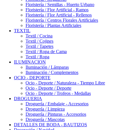
Floristería / Semillas - Huerto Urbano
Floristería / Flor Artificial - Ramos
Floristería / Flor Artificial - Rellenos
Floristería / Centros Florales Artificiales
Floristería / Plantas Artificiales
TEXTIL
Textil / Cocina
Textil / Cojines
Textil / Tapetes
Textil / Ropa de Cama
Textil / Ropa
ILUMINACION
Iluminación / Lámparas
Iluminación / Complementos
OCIO - DEPORTE
Ocio - Deporte / Naturaleza - Tiempo Libre
Ocio - Deporte / Deporte
Ocio - Deporte / Trofeos - Medallas
DROGUERIA
Droguería / Embalaje - Accesorios
Droguería / Limpieza
Droguería / Pinturas - Accesorios
Droguería / Mascotas
DETALLES DE BODA - BAUTIZOS
Decoración / Navidad