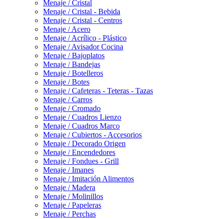
Menaje / Cristal
Menaje / Cristal - Bebida
Menaje / Cristal - Centros
Menaje / Acero
Menaje / Acrílico - Plástico
Menaje / Avisador Cocina
Menaje / Bajoplatos
Menaje / Bandejas
Menaje / Botelleros
Menaje / Botes
Menaje / Cafeteras - Teteras - Tazas
Menaje / Carros
Menaje / Cromado
Menaje / Cuadros Lienzo
Menaje / Cuadros Marco
Menaje / Cubiertos - Accesorios
Menaje / Decorado Origen
Menaje / Encendedores
Menaje / Fondues - Grill
Menaje / Imanes
Menaje / Imitación Alimentos
Menaje / Madera
Menaje / Molinillos
Menaje / Papeleras
Menaje / Perchas