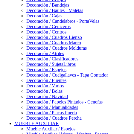
Decoración / Bandejas
Decoración / Baules - Maletas
Decoración / Cajas
Decoración / Candelabros - PortaVelas
Decoración / Ceniceros
Decoración / Centros
Decoración / Cuadros Lienzo
Decoración / Cuadros Marco
Decoración / Cuadros Molduras
Decoración / Atriles
Decoración / Clasificadores
Decoración / SujetaLibros
Decoración / Espejos
Decoración / Cuelgallaves - Tapa Contador
Decoración / Fuentes
Decoración / Varios
Decoración / Bolas
Decoración / Navidad
Decoración / Papeles Pintados - Cenefas
Decoración / Manualidades
Decoración / Placas Puerta
Decoración / Cuadros Percha
MUEBLE AUXILIAR
Mueble Auxiliar / Espejos