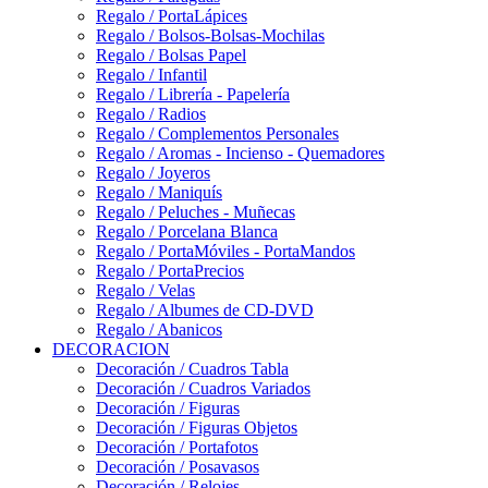
Regalo / PortaLápices
Regalo / Bolsos-Bolsas-Mochilas
Regalo / Bolsas Papel
Regalo / Infantil
Regalo / Librería - Papelería
Regalo / Radios
Regalo / Complementos Personales
Regalo / Aromas - Incienso - Quemadores
Regalo / Joyeros
Regalo / Maniquís
Regalo / Peluches - Muñecas
Regalo / Porcelana Blanca
Regalo / PortaMóviles - PortaMandos
Regalo / PortaPrecios
Regalo / Velas
Regalo / Albumes de CD-DVD
Regalo / Abanicos
DECORACION
Decoración / Cuadros Tabla
Decoración / Cuadros Variados
Decoración / Figuras
Decoración / Figuras Objetos
Decoración / Portafotos
Decoración / Posavasos
Decoración / Relojes