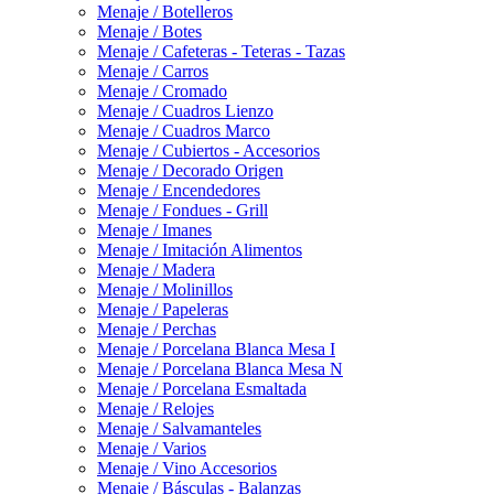
Menaje / Botelleros
Menaje / Botes
Menaje / Cafeteras - Teteras - Tazas
Menaje / Carros
Menaje / Cromado
Menaje / Cuadros Lienzo
Menaje / Cuadros Marco
Menaje / Cubiertos - Accesorios
Menaje / Decorado Origen
Menaje / Encendedores
Menaje / Fondues - Grill
Menaje / Imanes
Menaje / Imitación Alimentos
Menaje / Madera
Menaje / Molinillos
Menaje / Papeleras
Menaje / Perchas
Menaje / Porcelana Blanca Mesa I
Menaje / Porcelana Blanca Mesa N
Menaje / Porcelana Esmaltada
Menaje / Relojes
Menaje / Salvamanteles
Menaje / Varios
Menaje / Vino Accesorios
Menaje / Básculas - Balanzas