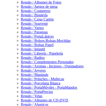
Regalo / Albumes de Fotos
Regalo / Juegos de mesa
Regalo / Costureros
Regalo / Bisutería
Regalo / Cajas Cartón
Regalo / Souvenir
Regalo / Varios
Regalo / Paraguas
Regalo / PortaLápices
Regalo / Bolsos-Bolsas-Mochilas
Regalo / Bolsas Papel
Regalo / Infantil
Regalo / Librería - Papelería
Regalo / Radios
Regalo / Complementos Personales
Regalo / Aromas - Incienso - Quemadores
Regalo / Joyeros
Regalo / Maniquís
Regalo / Peluches - Muñecas
Regalo / Porcelana Blanca
Regalo / PortaMóviles - PortaMandos
Regalo / PortaPrecios
Regalo / Velas
Regalo / Albumes de CD-DVD
Regalo / Abanicos