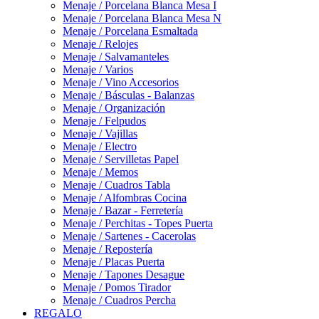
Menaje / Porcelana Blanca Mesa I
Menaje / Porcelana Blanca Mesa N
Menaje / Porcelana Esmaltada
Menaje / Relojes
Menaje / Salvamanteles
Menaje / Varios
Menaje / Vino Accesorios
Menaje / Básculas - Balanzas
Menaje / Organización
Menaje / Felpudos
Menaje / Vajillas
Menaje / Electro
Menaje / Servilletas Papel
Menaje / Memos
Menaje / Cuadros Tabla
Menaje / Alfombras Cocina
Menaje / Bazar - Ferretería
Menaje / Perchitas - Topes Puerta
Menaje / Sartenes - Cacerolas
Menaje / Repostería
Menaje / Placas Puerta
Menaje / Tapones Desague
Menaje / Pomos Tirador
Menaje / Cuadros Percha
REGALO