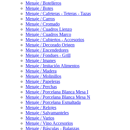
Menaje / Botelleros
Menaje / Botes
Menaje / Cafeteras - Teteras - Tazas
Menaje / Carros
Menaje / Cromado
Menaje / Cuadros Lienzo
Menaje / Cuadros Marco
Menaje / Cubiertos - Accesorios
Menaje / Decorado Origen
Menaje / Encendedores
Menaje / Fondues - Grill
Menaje / Imanes
Menaje / Imitación Alimentos
Menaje / Madera
Menaje / Molinillos
Menaje / Papeleras
Menaje / Perchas
Menaje / Porcelana Blanca Mesa I
Menaje / Porcelana Blanca Mesa N
Menaje / Porcelana Esmaltada
Menaje / Relojes
Menaje / Salvamanteles
Menaje / Varios
Menaje / Vino Accesorios
Menaje / Básculas - Balanzas