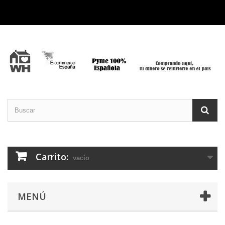
Carrito:
vacío
MENÚ