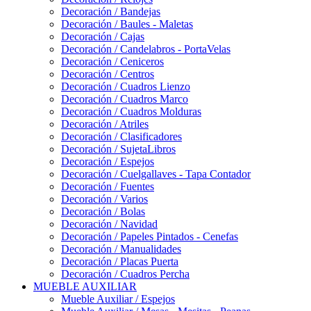
Decoración / Bandejas
Decoración / Baules - Maletas
Decoración / Cajas
Decoración / Candelabros - PortaVelas
Decoración / Ceniceros
Decoración / Centros
Decoración / Cuadros Lienzo
Decoración / Cuadros Marco
Decoración / Cuadros Molduras
Decoración / Atriles
Decoración / Clasificadores
Decoración / SujetaLibros
Decoración / Espejos
Decoración / Cuelgallaves - Tapa Contador
Decoración / Fuentes
Decoración / Varios
Decoración / Bolas
Decoración / Navidad
Decoración / Papeles Pintados - Cenefas
Decoración / Manualidades
Decoración / Placas Puerta
Decoración / Cuadros Percha
MUEBLE AUXILIAR
Mueble Auxiliar / Espejos