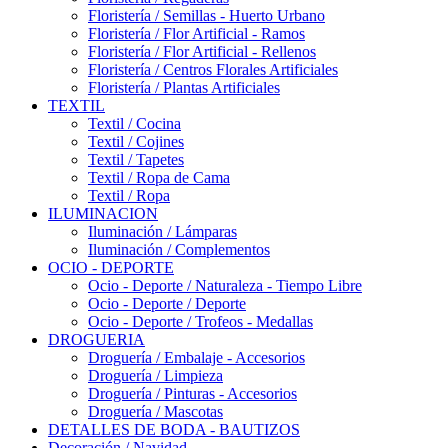
Floristería / Semillas - Huerto Urbano
Floristería / Flor Artificial - Ramos
Floristería / Flor Artificial - Rellenos
Floristería / Centros Florales Artificiales
Floristería / Plantas Artificiales
TEXTIL
Textil / Cocina
Textil / Cojines
Textil / Tapetes
Textil / Ropa de Cama
Textil / Ropa
ILUMINACION
Iluminación / Lámparas
Iluminación / Complementos
OCIO - DEPORTE
Ocio - Deporte / Naturaleza - Tiempo Libre
Ocio - Deporte / Deporte
Ocio - Deporte / Trofeos - Medallas
DROGUERIA
Droguería / Embalaje - Accesorios
Droguería / Limpieza
Droguería / Pinturas - Accesorios
Droguería / Mascotas
DETALLES DE BODA - BAUTIZOS
Decoración / Navidad