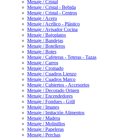
Menaje / Cristal
Menaje / Cristal - Bebida
Menaje / Cristal - Centros
Menaje / Acero
Menaje / Acrílico - Plástico
Menaje / Avisador Cocina
Menaje / Bajoplatos
Menaje / Bandejas
Menaje / Botelleros
Menaje / Botes
Menaje / Cafeteras - Teteras - Tazas
Menaje / Carros
Menaje / Cromado
Menaje / Cuadros Lienzo
Menaje / Cuadros Marco
Menaje / Cubiertos - Accesorios
Menaje / Decorado Origen
Menaje / Encendedores
Menaje / Fondues - Grill
Menaje / Imanes
Menaje / Imitación Alimentos
Menaje / Madera
Menaje / Molinillos
Menaje / Papeleras
Menaje / Perchas