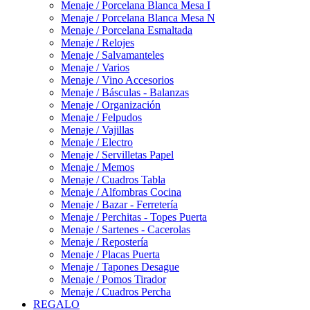
Menaje / Porcelana Blanca Mesa I
Menaje / Porcelana Blanca Mesa N
Menaje / Porcelana Esmaltada
Menaje / Relojes
Menaje / Salvamanteles
Menaje / Varios
Menaje / Vino Accesorios
Menaje / Básculas - Balanzas
Menaje / Organización
Menaje / Felpudos
Menaje / Vajillas
Menaje / Electro
Menaje / Servilletas Papel
Menaje / Memos
Menaje / Cuadros Tabla
Menaje / Alfombras Cocina
Menaje / Bazar - Ferretería
Menaje / Perchitas - Topes Puerta
Menaje / Sartenes - Cacerolas
Menaje / Repostería
Menaje / Placas Puerta
Menaje / Tapones Desague
Menaje / Pomos Tirador
Menaje / Cuadros Percha
REGALO