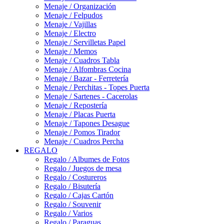
Menaje / Organización
Menaje / Felpudos
Menaje / Vajillas
Menaje / Electro
Menaje / Servilletas Papel
Menaje / Memos
Menaje / Cuadros Tabla
Menaje / Alfombras Cocina
Menaje / Bazar - Ferretería
Menaje / Perchitas - Topes Puerta
Menaje / Sartenes - Cacerolas
Menaje / Repostería
Menaje / Placas Puerta
Menaje / Tapones Desague
Menaje / Pomos Tirador
Menaje / Cuadros Percha
REGALO
Regalo / Albumes de Fotos
Regalo / Juegos de mesa
Regalo / Costureros
Regalo / Bisutería
Regalo / Cajas Cartón
Regalo / Souvenir
Regalo / Varios
Regalo / Paraguas