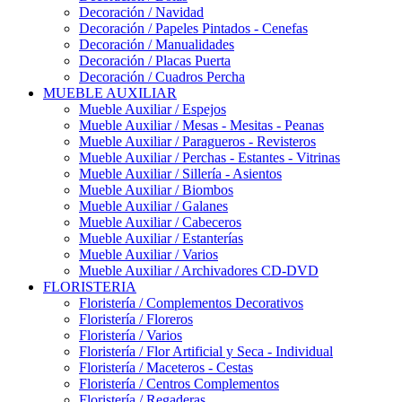
Decoración / Navidad
Decoración / Papeles Pintados - Cenefas
Decoración / Manualidades
Decoración / Placas Puerta
Decoración / Cuadros Percha
MUEBLE AUXILIAR
Mueble Auxiliar / Espejos
Mueble Auxiliar / Mesas - Mesitas - Peanas
Mueble Auxiliar / Paragueros - Revisteros
Mueble Auxiliar / Perchas - Estantes - Vitrinas
Mueble Auxiliar / Sillería - Asientos
Mueble Auxiliar / Biombos
Mueble Auxiliar / Galanes
Mueble Auxiliar / Cabeceros
Mueble Auxiliar / Estanterías
Mueble Auxiliar / Varios
Mueble Auxiliar / Archivadores CD-DVD
FLORISTERIA
Floristería / Complementos Decorativos
Floristería / Floreros
Floristería / Varios
Floristería / Flor Artificial y Seca - Individual
Floristería / Maceteros - Cestas
Floristería / Centros Complementos
Floristería / Regaderas