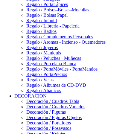
Regalo / PortaLápices
Regalo / Bolsos-Bolsas-Mochilas
Regalo / Bolsas Papel
Regalo / Infantil
Regalo / Librería - Papelería
Regalo / Radios
Regalo / Complementos Personales
Regalo / Aromas - Incienso - Quemadores
Regalo / Joyeros
Regalo / Maniquís
Regalo / Peluches - Muñecas
Regalo / Porcelana Blanca
Regalo / PortaMóviles - PortaMandos
Regalo / PortaPrecios
Regalo / Velas
Regalo / Albumes de CD-DVD
Regalo / Abanicos
DECORACION
Decoración / Cuadros Tabla
Decoración / Cuadros Variados
Decoración / Figuras
Decoración / Figuras Objetos
Decoración / Portafotos
Decoración / Posavasos
Decoración / Relojes