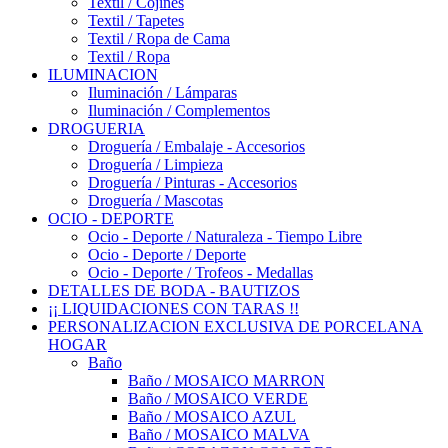
Textil / Cojines
Textil / Tapetes
Textil / Ropa de Cama
Textil / Ropa
ILUMINACION
Iluminación / Lámparas
Iluminación / Complementos
DROGUERIA
Droguería / Embalaje - Accesorios
Droguería / Limpieza
Droguería / Pinturas - Accesorios
Droguería / Mascotas
OCIO - DEPORTE
Ocio - Deporte / Naturaleza - Tiempo Libre
Ocio - Deporte / Deporte
Ocio - Deporte / Trofeos - Medallas
DETALLES DE BODA - BAUTIZOS
¡¡ LIQUIDACIONES CON TARAS !!
PERSONALIZACION EXCLUSIVA DE PORCELANA
HOGAR
Baño
Baño / MOSAICO MARRON
Baño / MOSAICO VERDE
Baño / MOSAICO AZUL
Baño / MOSAICO MALVA