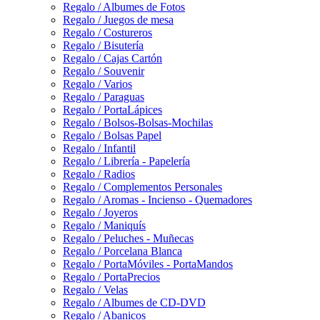
Regalo / Albumes de Fotos
Regalo / Juegos de mesa
Regalo / Costureros
Regalo / Bisutería
Regalo / Cajas Cartón
Regalo / Souvenir
Regalo / Varios
Regalo / Paraguas
Regalo / PortaLápices
Regalo / Bolsos-Bolsas-Mochilas
Regalo / Bolsas Papel
Regalo / Infantil
Regalo / Librería - Papelería
Regalo / Radios
Regalo / Complementos Personales
Regalo / Aromas - Incienso - Quemadores
Regalo / Joyeros
Regalo / Maniquís
Regalo / Peluches - Muñecas
Regalo / Porcelana Blanca
Regalo / PortaMóviles - PortaMandos
Regalo / PortaPrecios
Regalo / Velas
Regalo / Albumes de CD-DVD
Regalo / Abanicos