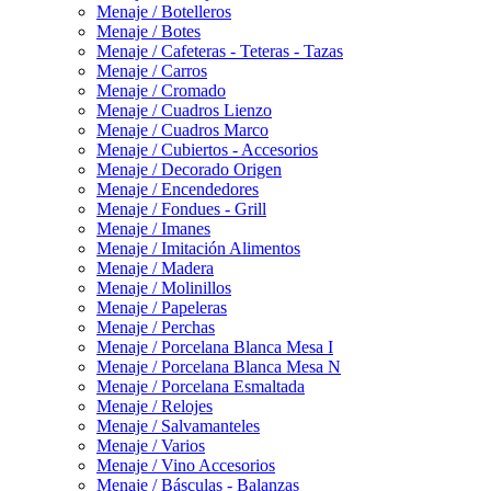
Menaje / Botelleros
Menaje / Botes
Menaje / Cafeteras - Teteras - Tazas
Menaje / Carros
Menaje / Cromado
Menaje / Cuadros Lienzo
Menaje / Cuadros Marco
Menaje / Cubiertos - Accesorios
Menaje / Decorado Origen
Menaje / Encendedores
Menaje / Fondues - Grill
Menaje / Imanes
Menaje / Imitación Alimentos
Menaje / Madera
Menaje / Molinillos
Menaje / Papeleras
Menaje / Perchas
Menaje / Porcelana Blanca Mesa I
Menaje / Porcelana Blanca Mesa N
Menaje / Porcelana Esmaltada
Menaje / Relojes
Menaje / Salvamanteles
Menaje / Varios
Menaje / Vino Accesorios
Menaje / Básculas - Balanzas