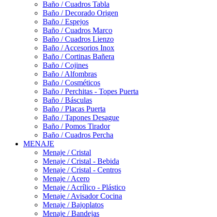
Baño / Cuadros Tabla
Baño / Decorado Origen
Baño / Espejos
Baño / Cuadros Marco
Baño / Cuadros Lienzo
Baño / Accesorios Inox
Baño / Cortinas Bañera
Baño / Cojines
Baño / Alfombras
Baño / Cosméticos
Baño / Perchitas - Topes Puerta
Baño / Básculas
Baño / Placas Puerta
Baño / Tapones Desague
Baño / Pomos Tirador
Baño / Cuadros Percha
MENAJE
Menaje / Cristal
Menaje / Cristal - Bebida
Menaje / Cristal - Centros
Menaje / Acero
Menaje / Acrílico - Plástico
Menaje / Avisador Cocina
Menaje / Bajoplatos
Menaje / Bandejas