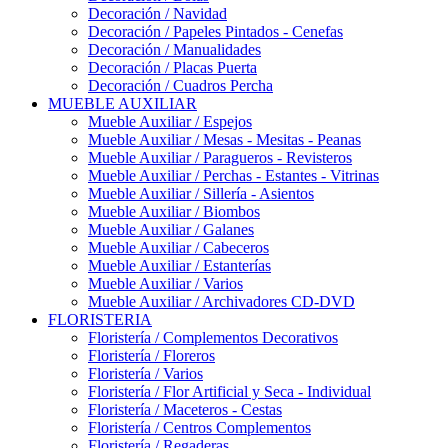
Decoración / Navidad
Decoración / Papeles Pintados - Cenefas
Decoración / Manualidades
Decoración / Placas Puerta
Decoración / Cuadros Percha
MUEBLE AUXILIAR
Mueble Auxiliar / Espejos
Mueble Auxiliar / Mesas - Mesitas - Peanas
Mueble Auxiliar / Paragueros - Revisteros
Mueble Auxiliar / Perchas - Estantes - Vitrinas
Mueble Auxiliar / Sillería - Asientos
Mueble Auxiliar / Biombos
Mueble Auxiliar / Galanes
Mueble Auxiliar / Cabeceros
Mueble Auxiliar / Estanterías
Mueble Auxiliar / Varios
Mueble Auxiliar / Archivadores CD-DVD
FLORISTERIA
Floristería / Complementos Decorativos
Floristería / Floreros
Floristería / Varios
Floristería / Flor Artificial y Seca - Individual
Floristería / Maceteros - Cestas
Floristería / Centros Complementos
Floristería / Regaderas