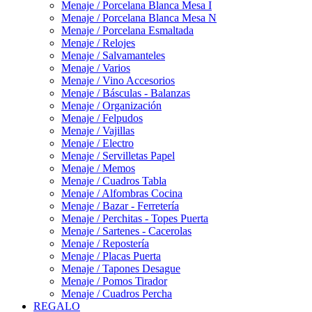
Menaje / Porcelana Blanca Mesa I
Menaje / Porcelana Blanca Mesa N
Menaje / Porcelana Esmaltada
Menaje / Relojes
Menaje / Salvamanteles
Menaje / Varios
Menaje / Vino Accesorios
Menaje / Básculas - Balanzas
Menaje / Organización
Menaje / Felpudos
Menaje / Vajillas
Menaje / Electro
Menaje / Servilletas Papel
Menaje / Memos
Menaje / Cuadros Tabla
Menaje / Alfombras Cocina
Menaje / Bazar - Ferretería
Menaje / Perchitas - Topes Puerta
Menaje / Sartenes - Cacerolas
Menaje / Repostería
Menaje / Placas Puerta
Menaje / Tapones Desague
Menaje / Pomos Tirador
Menaje / Cuadros Percha
REGALO