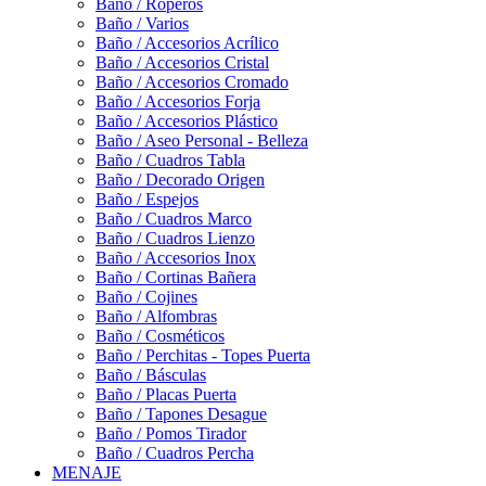
Baño / Roperos
Baño / Varios
Baño / Accesorios Acrílico
Baño / Accesorios Cristal
Baño / Accesorios Cromado
Baño / Accesorios Forja
Baño / Accesorios Plástico
Baño / Aseo Personal - Belleza
Baño / Cuadros Tabla
Baño / Decorado Origen
Baño / Espejos
Baño / Cuadros Marco
Baño / Cuadros Lienzo
Baño / Accesorios Inox
Baño / Cortinas Bañera
Baño / Cojines
Baño / Alfombras
Baño / Cosméticos
Baño / Perchitas - Topes Puerta
Baño / Básculas
Baño / Placas Puerta
Baño / Tapones Desague
Baño / Pomos Tirador
Baño / Cuadros Percha
MENAJE