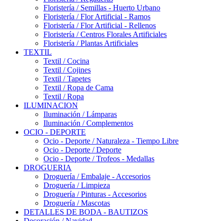
Floristería / Semillas - Huerto Urbano
Floristería / Flor Artificial - Ramos
Floristería / Flor Artificial - Rellenos
Floristería / Centros Florales Artificiales
Floristería / Plantas Artificiales
TEXTIL
Textil / Cocina
Textil / Cojines
Textil / Tapetes
Textil / Ropa de Cama
Textil / Ropa
ILUMINACION
Iluminación / Lámparas
Iluminación / Complementos
OCIO - DEPORTE
Ocio - Deporte / Naturaleza - Tiempo Libre
Ocio - Deporte / Deporte
Ocio - Deporte / Trofeos - Medallas
DROGUERIA
Droguería / Embalaje - Accesorios
Droguería / Limpieza
Droguería / Pinturas - Accesorios
Droguería / Mascotas
DETALLES DE BODA - BAUTIZOS
Decoración / Navidad