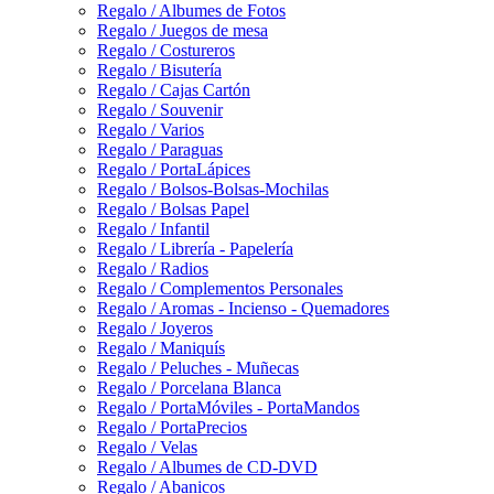
Regalo / Albumes de Fotos
Regalo / Juegos de mesa
Regalo / Costureros
Regalo / Bisutería
Regalo / Cajas Cartón
Regalo / Souvenir
Regalo / Varios
Regalo / Paraguas
Regalo / PortaLápices
Regalo / Bolsos-Bolsas-Mochilas
Regalo / Bolsas Papel
Regalo / Infantil
Regalo / Librería - Papelería
Regalo / Radios
Regalo / Complementos Personales
Regalo / Aromas - Incienso - Quemadores
Regalo / Joyeros
Regalo / Maniquís
Regalo / Peluches - Muñecas
Regalo / Porcelana Blanca
Regalo / PortaMóviles - PortaMandos
Regalo / PortaPrecios
Regalo / Velas
Regalo / Albumes de CD-DVD
Regalo / Abanicos