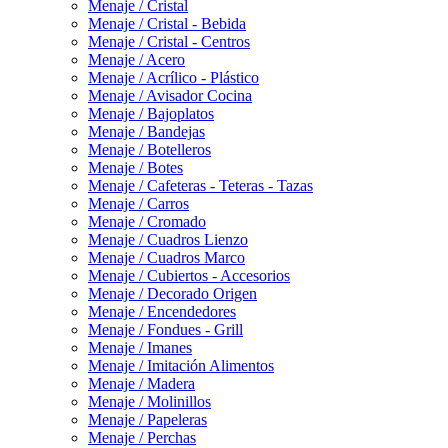
Menaje / Cristal
Menaje / Cristal - Bebida
Menaje / Cristal - Centros
Menaje / Acero
Menaje / Acrílico - Plástico
Menaje / Avisador Cocina
Menaje / Bajoplatos
Menaje / Bandejas
Menaje / Botelleros
Menaje / Botes
Menaje / Cafeteras - Teteras - Tazas
Menaje / Carros
Menaje / Cromado
Menaje / Cuadros Lienzo
Menaje / Cuadros Marco
Menaje / Cubiertos - Accesorios
Menaje / Decorado Origen
Menaje / Encendedores
Menaje / Fondues - Grill
Menaje / Imanes
Menaje / Imitación Alimentos
Menaje / Madera
Menaje / Molinillos
Menaje / Papeleras
Menaje / Perchas