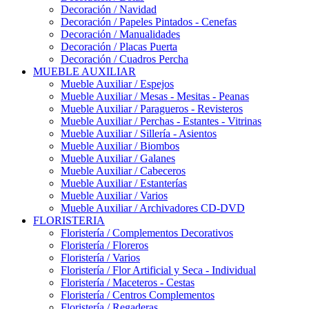
Decoración / Navidad
Decoración / Papeles Pintados - Cenefas
Decoración / Manualidades
Decoración / Placas Puerta
Decoración / Cuadros Percha
MUEBLE AUXILIAR
Mueble Auxiliar / Espejos
Mueble Auxiliar / Mesas - Mesitas - Peanas
Mueble Auxiliar / Paragueros - Revisteros
Mueble Auxiliar / Perchas - Estantes - Vitrinas
Mueble Auxiliar / Sillería - Asientos
Mueble Auxiliar / Biombos
Mueble Auxiliar / Galanes
Mueble Auxiliar / Cabeceros
Mueble Auxiliar / Estanterías
Mueble Auxiliar / Varios
Mueble Auxiliar / Archivadores CD-DVD
FLORISTERIA
Floristería / Complementos Decorativos
Floristería / Floreros
Floristería / Varios
Floristería / Flor Artificial y Seca - Individual
Floristería / Maceteros - Cestas
Floristería / Centros Complementos
Floristería / Regaderas