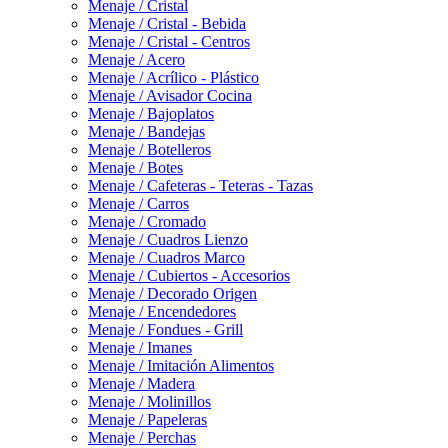
Menaje / Cristal
Menaje / Cristal - Bebida
Menaje / Cristal - Centros
Menaje / Acero
Menaje / Acrílico - Plástico
Menaje / Avisador Cocina
Menaje / Bajoplatos
Menaje / Bandejas
Menaje / Botelleros
Menaje / Botes
Menaje / Cafeteras - Teteras - Tazas
Menaje / Carros
Menaje / Cromado
Menaje / Cuadros Lienzo
Menaje / Cuadros Marco
Menaje / Cubiertos - Accesorios
Menaje / Decorado Origen
Menaje / Encendedores
Menaje / Fondues - Grill
Menaje / Imanes
Menaje / Imitación Alimentos
Menaje / Madera
Menaje / Molinillos
Menaje / Papeleras
Menaje / Perchas