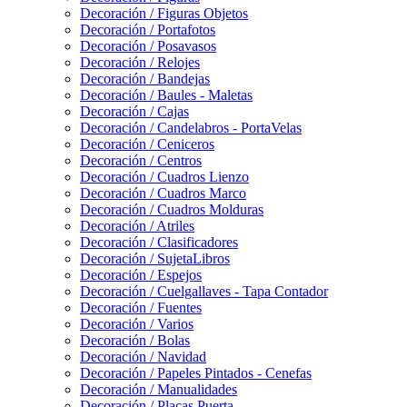
Decoración / Figuras Objetos
Decoración / Portafotos
Decoración / Posavasos
Decoración / Relojes
Decoración / Bandejas
Decoración / Baules - Maletas
Decoración / Cajas
Decoración / Candelabros - PortaVelas
Decoración / Ceniceros
Decoración / Centros
Decoración / Cuadros Lienzo
Decoración / Cuadros Marco
Decoración / Cuadros Molduras
Decoración / Atriles
Decoración / Clasificadores
Decoración / SujetaLibros
Decoración / Espejos
Decoración / Cuelgallaves - Tapa Contador
Decoración / Fuentes
Decoración / Varios
Decoración / Bolas
Decoración / Navidad
Decoración / Papeles Pintados - Cenefas
Decoración / Manualidades
Decoración / Placas Puerta