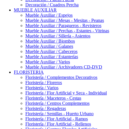
Decoración / Cuadros Percha
MUEBLE AUXILIAR
Mueble Auxiliar / Espejos
Mueble Auxiliar / Mesas - Mesitas - Peanas
Mueble Auxiliar / Paragueros - Revisteros
Mueble Auxiliar / Perchas - Estantes - Vitrinas
Mueble Auxiliar / Sillería - Asientos
Mueble Auxiliar / Biombos
Mueble Auxiliar / Galanes
Mueble Auxiliar / Cabeceros
Mueble Auxiliar / Estanterías
Mueble Auxiliar / Varios
Mueble Auxiliar / Archivadores CD-DVD
FLORISTERIA
Floristería / Complementos Decorativos
Floristería / Floreros
Floristería / Varios
Floristería / Flor Artificial y Seca - Individual
Floristería / Maceteros - Cestas
Floristería / Centros Complementos
Floristería / Regaderas
Floristería / Semillas - Huerto Urbano
Floristería / Flor Artificial - Ramos
Floristería / Flor Artificial - Rellenos