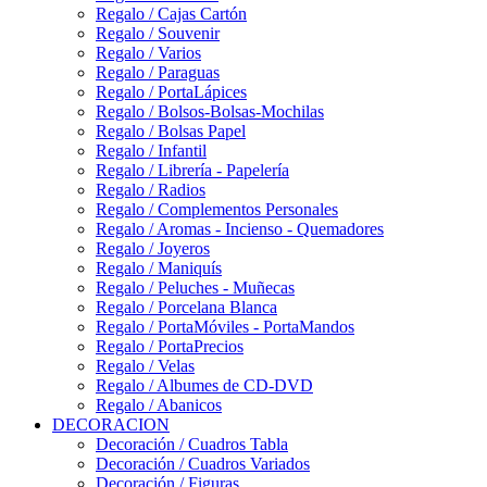
Regalo / Cajas Cartón
Regalo / Souvenir
Regalo / Varios
Regalo / Paraguas
Regalo / PortaLápices
Regalo / Bolsos-Bolsas-Mochilas
Regalo / Bolsas Papel
Regalo / Infantil
Regalo / Librería - Papelería
Regalo / Radios
Regalo / Complementos Personales
Regalo / Aromas - Incienso - Quemadores
Regalo / Joyeros
Regalo / Maniquís
Regalo / Peluches - Muñecas
Regalo / Porcelana Blanca
Regalo / PortaMóviles - PortaMandos
Regalo / PortaPrecios
Regalo / Velas
Regalo / Albumes de CD-DVD
Regalo / Abanicos
DECORACION
Decoración / Cuadros Tabla
Decoración / Cuadros Variados
Decoración / Figuras