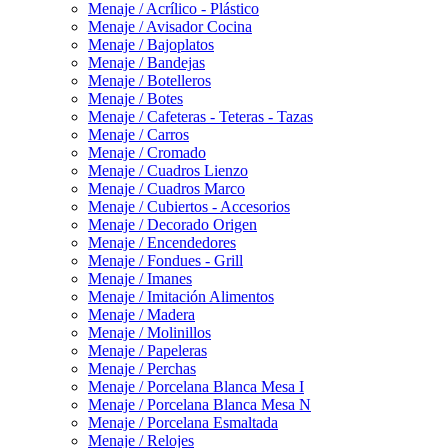
Menaje / Acrílico - Plástico
Menaje / Avisador Cocina
Menaje / Bajoplatos
Menaje / Bandejas
Menaje / Botelleros
Menaje / Botes
Menaje / Cafeteras - Teteras - Tazas
Menaje / Carros
Menaje / Cromado
Menaje / Cuadros Lienzo
Menaje / Cuadros Marco
Menaje / Cubiertos - Accesorios
Menaje / Decorado Origen
Menaje / Encendedores
Menaje / Fondues - Grill
Menaje / Imanes
Menaje / Imitación Alimentos
Menaje / Madera
Menaje / Molinillos
Menaje / Papeleras
Menaje / Perchas
Menaje / Porcelana Blanca Mesa I
Menaje / Porcelana Blanca Mesa N
Menaje / Porcelana Esmaltada
Menaje / Relojes