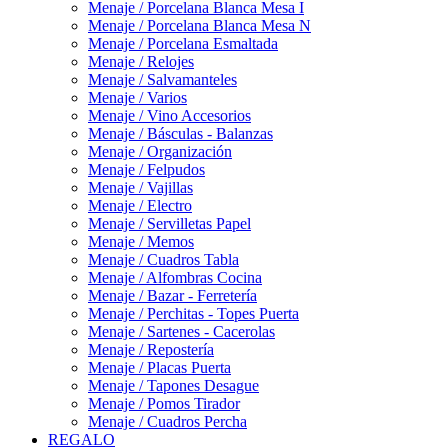
Menaje / Porcelana Blanca Mesa I
Menaje / Porcelana Blanca Mesa N
Menaje / Porcelana Esmaltada
Menaje / Relojes
Menaje / Salvamanteles
Menaje / Varios
Menaje / Vino Accesorios
Menaje / Básculas - Balanzas
Menaje / Organización
Menaje / Felpudos
Menaje / Vajillas
Menaje / Electro
Menaje / Servilletas Papel
Menaje / Memos
Menaje / Cuadros Tabla
Menaje / Alfombras Cocina
Menaje / Bazar - Ferretería
Menaje / Perchitas - Topes Puerta
Menaje / Sartenes - Cacerolas
Menaje / Repostería
Menaje / Placas Puerta
Menaje / Tapones Desague
Menaje / Pomos Tirador
Menaje / Cuadros Percha
REGALO