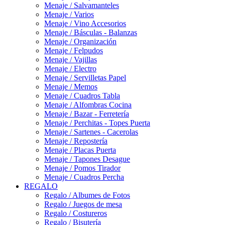
Menaje / Salvamanteles
Menaje / Varios
Menaje / Vino Accesorios
Menaje / Básculas - Balanzas
Menaje / Organización
Menaje / Felpudos
Menaje / Vajillas
Menaje / Electro
Menaje / Servilletas Papel
Menaje / Memos
Menaje / Cuadros Tabla
Menaje / Alfombras Cocina
Menaje / Bazar - Ferretería
Menaje / Perchitas - Topes Puerta
Menaje / Sartenes - Cacerolas
Menaje / Repostería
Menaje / Placas Puerta
Menaje / Tapones Desague
Menaje / Pomos Tirador
Menaje / Cuadros Percha
REGALO
Regalo / Albumes de Fotos
Regalo / Juegos de mesa
Regalo / Costureros
Regalo / Bisutería