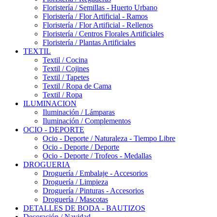
Floristería / Semillas - Huerto Urbano
Floristería / Flor Artificial - Ramos
Floristería / Flor Artificial - Rellenos
Floristería / Centros Florales Artificiales
Floristería / Plantas Artificiales
TEXTIL
Textil / Cocina
Textil / Cojines
Textil / Tapetes
Textil / Ropa de Cama
Textil / Ropa
ILUMINACION
Iluminación / Lámparas
Iluminación / Complementos
OCIO - DEPORTE
Ocio - Deporte / Naturaleza - Tiempo Libre
Ocio - Deporte / Deporte
Ocio - Deporte / Trofeos - Medallas
DROGUERIA
Droguería / Embalaje - Accesorios
Droguería / Limpieza
Droguería / Pinturas - Accesorios
Droguería / Mascotas
DETALLES DE BODA - BAUTIZOS
Decoración / Navidad