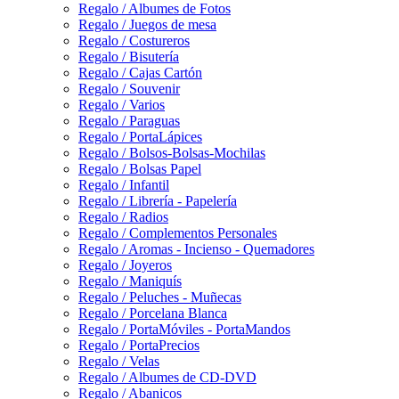
Regalo / Albumes de Fotos
Regalo / Juegos de mesa
Regalo / Costureros
Regalo / Bisutería
Regalo / Cajas Cartón
Regalo / Souvenir
Regalo / Varios
Regalo / Paraguas
Regalo / PortaLápices
Regalo / Bolsos-Bolsas-Mochilas
Regalo / Bolsas Papel
Regalo / Infantil
Regalo / Librería - Papelería
Regalo / Radios
Regalo / Complementos Personales
Regalo / Aromas - Incienso - Quemadores
Regalo / Joyeros
Regalo / Maniquís
Regalo / Peluches - Muñecas
Regalo / Porcelana Blanca
Regalo / PortaMóviles - PortaMandos
Regalo / PortaPrecios
Regalo / Velas
Regalo / Albumes de CD-DVD
Regalo / Abanicos