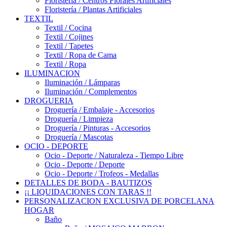
Floristería / Centros Florales Artificiales
Floristería / Plantas Artificiales
TEXTIL
Textil / Cocina
Textil / Cojines
Textil / Tapetes
Textil / Ropa de Cama
Textil / Ropa
ILUMINACION
Iluminación / Lámparas
Iluminación / Complementos
DROGUERIA
Droguería / Embalaje - Accesorios
Droguería / Limpieza
Droguería / Pinturas - Accesorios
Droguería / Mascotas
OCIO - DEPORTE
Ocio - Deporte / Naturaleza - Tiempo Libre
Ocio - Deporte / Deporte
Ocio - Deporte / Trofeos - Medallas
DETALLES DE BODA - BAUTIZOS
¡¡ LIQUIDACIONES CON TARAS !!
PERSONALIZACION EXCLUSIVA DE PORCELANA
HOGAR
Baño