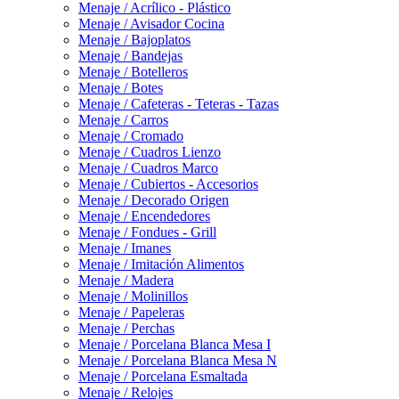
Menaje / Acrílico - Plástico
Menaje / Avisador Cocina
Menaje / Bajoplatos
Menaje / Bandejas
Menaje / Botelleros
Menaje / Botes
Menaje / Cafeteras - Teteras - Tazas
Menaje / Carros
Menaje / Cromado
Menaje / Cuadros Lienzo
Menaje / Cuadros Marco
Menaje / Cubiertos - Accesorios
Menaje / Decorado Origen
Menaje / Encendedores
Menaje / Fondues - Grill
Menaje / Imanes
Menaje / Imitación Alimentos
Menaje / Madera
Menaje / Molinillos
Menaje / Papeleras
Menaje / Perchas
Menaje / Porcelana Blanca Mesa I
Menaje / Porcelana Blanca Mesa N
Menaje / Porcelana Esmaltada
Menaje / Relojes