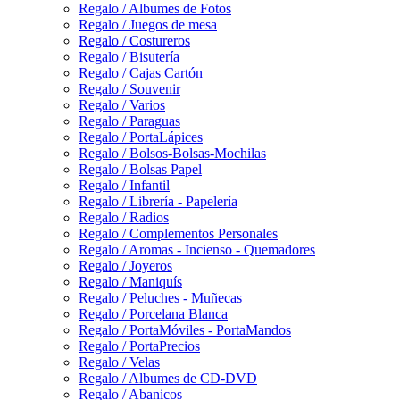
Regalo / Albumes de Fotos
Regalo / Juegos de mesa
Regalo / Costureros
Regalo / Bisutería
Regalo / Cajas Cartón
Regalo / Souvenir
Regalo / Varios
Regalo / Paraguas
Regalo / PortaLápices
Regalo / Bolsos-Bolsas-Mochilas
Regalo / Bolsas Papel
Regalo / Infantil
Regalo / Librería - Papelería
Regalo / Radios
Regalo / Complementos Personales
Regalo / Aromas - Incienso - Quemadores
Regalo / Joyeros
Regalo / Maniquís
Regalo / Peluches - Muñecas
Regalo / Porcelana Blanca
Regalo / PortaMóviles - PortaMandos
Regalo / PortaPrecios
Regalo / Velas
Regalo / Albumes de CD-DVD
Regalo / Abanicos