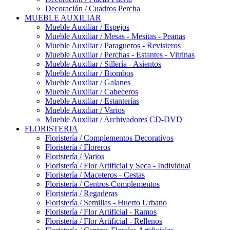
Decoración / Cuadros Percha
MUEBLE AUXILIAR
Mueble Auxiliar / Espejos
Mueble Auxiliar / Mesas - Mesitas - Peanas
Mueble Auxiliar / Paragueros - Revisteros
Mueble Auxiliar / Perchas - Estantes - Vitrinas
Mueble Auxiliar / Sillería - Asientos
Mueble Auxiliar / Biombos
Mueble Auxiliar / Galanes
Mueble Auxiliar / Cabeceros
Mueble Auxiliar / Estanterías
Mueble Auxiliar / Varios
Mueble Auxiliar / Archivadores CD-DVD
FLORISTERIA
Floristería / Complementos Decorativos
Floristería / Floreros
Floristería / Varios
Floristería / Flor Artificial y Seca - Individual
Floristería / Maceteros - Cestas
Floristería / Centros Complementos
Floristería / Regaderas
Floristería / Semillas - Huerto Urbano
Floristería / Flor Artificial - Ramos
Floristería / Flor Artificial - Rellenos