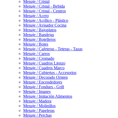
Menaje / Cristal
Menaje / Cristal - Bebida
Menaje / Cristal - Centros
Menaje / Acero
Menaje / Acrílico - Plástico
Menaje / Avisador Cocina
Menaje / Bajoplatos
Menaje / Bandejas
Menaje / Botelleros
Menaje / Botes
Menaje / Cafeteras - Teteras - Tazas
Menaje / Carros
Menaje / Cromado
Menaje / Cuadros Lienzo
Menaje / Cuadros Marco
Menaje / Cubiertos - Accesorios
Menaje / Decorado Origen
Menaje / Encendedores
Menaje / Fondues - Grill
Menaje / Imanes
Menaje / Imitación Alimentos
Menaje / Madera
Menaje / Molinillos
Menaje / Papeleras
Menaje / Perchas