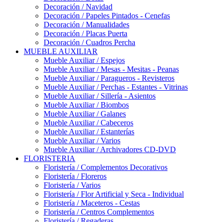
Decoración / Navidad
Decoración / Papeles Pintados - Cenefas
Decoración / Manualidades
Decoración / Placas Puerta
Decoración / Cuadros Percha
MUEBLE AUXILIAR
Mueble Auxiliar / Espejos
Mueble Auxiliar / Mesas - Mesitas - Peanas
Mueble Auxiliar / Paragueros - Revisteros
Mueble Auxiliar / Perchas - Estantes - Vitrinas
Mueble Auxiliar / Sillería - Asientos
Mueble Auxiliar / Biombos
Mueble Auxiliar / Galanes
Mueble Auxiliar / Cabeceros
Mueble Auxiliar / Estanterías
Mueble Auxiliar / Varios
Mueble Auxiliar / Archivadores CD-DVD
FLORISTERIA
Floristería / Complementos Decorativos
Floristería / Floreros
Floristería / Varios
Floristería / Flor Artificial y Seca - Individual
Floristería / Maceteros - Cestas
Floristería / Centros Complementos
Floristería / Regaderas