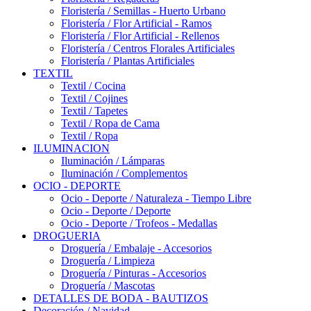
Floristería / Semillas - Huerto Urbano
Floristería / Flor Artificial - Ramos
Floristería / Flor Artificial - Rellenos
Floristería / Centros Florales Artificiales
Floristería / Plantas Artificiales
TEXTIL
Textil / Cocina
Textil / Cojines
Textil / Tapetes
Textil / Ropa de Cama
Textil / Ropa
ILUMINACION
Iluminación / Lámparas
Iluminación / Complementos
OCIO - DEPORTE
Ocio - Deporte / Naturaleza - Tiempo Libre
Ocio - Deporte / Deporte
Ocio - Deporte / Trofeos - Medallas
DROGUERIA
Droguería / Embalaje - Accesorios
Droguería / Limpieza
Droguería / Pinturas - Accesorios
Droguería / Mascotas
DETALLES DE BODA - BAUTIZOS
Decoración / Navidad