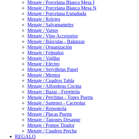
Menaje / Porcelana Blanca Mesa I
Menaje / Porcelana Blanca Mesa N
Menaje / Porcelana Esmaltada
Menaje / Relojes
Menaje / Salvamanteles
Menaje / Varios
Menaje / Vino Accesorios
Menaje / Básculas - Balanzas
Menaje / Organización
Menaje / Felpudos
Menaje / Vajillas
Menaje / Electro
Menaje / Servilletas Papel
Menaje / Memos
Menaje / Cuadros Tabla
Menaje / Alfombras Cocina
Menaje / Bazar - Ferretería
Menaje / Perchitas - Topes Puerta
Menaje / Sartenes - Cacerolas
Menaje / Repostería
Menaje / Placas Puerta
Menaje / Tapones Desague
Menaje / Pomos Tirador
Menaje / Cuadros Percha
REGALO