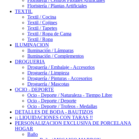
Floristería / Centros Florales Artificiales
Floristería / Plantas Artificiales
TEXTIL
Textil / Cocina
Textil / Cojines
Textil / Tapetes
Textil / Ropa de Cama
Textil / Ropa
ILUMINACION
Iluminación / Lámparas
Iluminación / Complementos
DROGUERIA
Droguería / Embalaje - Accesorios
Droguería / Limpieza
Droguería / Pinturas - Accesorios
Droguería / Mascotas
OCIO - DEPORTE
Ocio - Deporte / Naturaleza - Tiempo Libre
Ocio - Deporte / Deporte
Ocio - Deporte / Trofeos - Medallas
DETALLES DE BODA - BAUTIZOS
¡¡ LIQUIDACIONES CON TARAS !!
PERSONALIZACION EXCLUSIVA DE PORCELANA
HOGAR
Baño