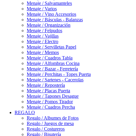
Menaje / Salvamanteles
Menaje / Varios
Menaje / Vino Accesorios
Menaje / Básculas - Balanzas
Menaje / Organización
Menaje / Felpudos
Menaje / Vajillas
Menaje / Electro
Menaje / Servilletas Papel
Menaje / Memos
Menaje / Cuadros Tabla
Menaje / Alfombras Cocina
Menaje / Bazar - Ferretería
Menaje / Perchitas - Topes Puerta
Menaje / Sartenes - Cacerolas
Menaje / Repostería
Menaje / Placas Puerta
Menaje / Tapones Desague
Menaje / Pomos Tirador
Menaje / Cuadros Percha
REGALO
Regalo / Albumes de Fotos
Regalo / Juegos de mesa
Regalo / Costureros
Regalo / Bisutería