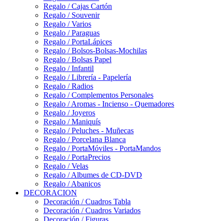
Regalo / Cajas Cartón
Regalo / Souvenir
Regalo / Varios
Regalo / Paraguas
Regalo / PortaLápices
Regalo / Bolsos-Bolsas-Mochilas
Regalo / Bolsas Papel
Regalo / Infantil
Regalo / Librería - Papelería
Regalo / Radios
Regalo / Complementos Personales
Regalo / Aromas - Incienso - Quemadores
Regalo / Joyeros
Regalo / Maniquís
Regalo / Peluches - Muñecas
Regalo / Porcelana Blanca
Regalo / PortaMóviles - PortaMandos
Regalo / PortaPrecios
Regalo / Velas
Regalo / Albumes de CD-DVD
Regalo / Abanicos
DECORACION
Decoración / Cuadros Tabla
Decoración / Cuadros Variados
Decoración / Figuras