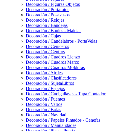
Decoración / Figuras Objetos
Decoración / Portafotos
Decoración / Posavasos
Decoración / Relojes
Decoración / Bandejas
Decoración / Baules - Maletas
Decoración / Cajas
Decoración / Candelabros - PortaVelas
Decoración / Ceniceros
Decoración / Centros
Decoración / Cuadros Lienzo
Decoración / Cuadros Marco
Decoración / Cuadros Molduras
Decoración / Atriles
Decoración / Clasificadores
Decoración / SujetaLibros
Decoración / Espejos
Decoración / Cuelgallaves - Tapa Contador
Decoración / Fuentes
Decoración / Varios
Decoración / Bolas
Decoración / Navidad
Decoración / Papeles Pintados - Cenefas
Decoración / Manualidades
Decoración / Placas Puerta