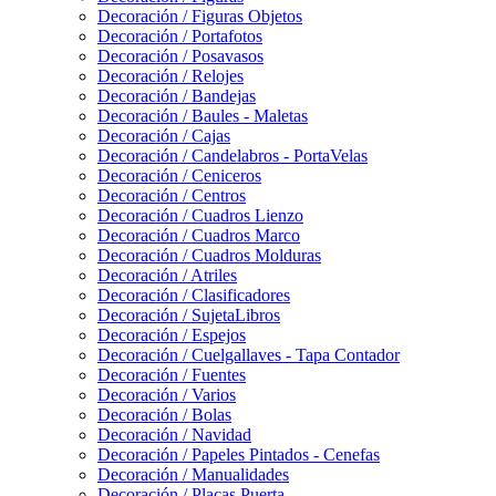
Decoración / Figuras Objetos
Decoración / Portafotos
Decoración / Posavasos
Decoración / Relojes
Decoración / Bandejas
Decoración / Baules - Maletas
Decoración / Cajas
Decoración / Candelabros - PortaVelas
Decoración / Ceniceros
Decoración / Centros
Decoración / Cuadros Lienzo
Decoración / Cuadros Marco
Decoración / Cuadros Molduras
Decoración / Atriles
Decoración / Clasificadores
Decoración / SujetaLibros
Decoración / Espejos
Decoración / Cuelgallaves - Tapa Contador
Decoración / Fuentes
Decoración / Varios
Decoración / Bolas
Decoración / Navidad
Decoración / Papeles Pintados - Cenefas
Decoración / Manualidades
Decoración / Placas Puerta