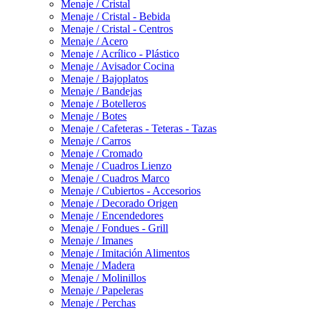
Menaje / Cristal
Menaje / Cristal - Bebida
Menaje / Cristal - Centros
Menaje / Acero
Menaje / Acrílico - Plástico
Menaje / Avisador Cocina
Menaje / Bajoplatos
Menaje / Bandejas
Menaje / Botelleros
Menaje / Botes
Menaje / Cafeteras - Teteras - Tazas
Menaje / Carros
Menaje / Cromado
Menaje / Cuadros Lienzo
Menaje / Cuadros Marco
Menaje / Cubiertos - Accesorios
Menaje / Decorado Origen
Menaje / Encendedores
Menaje / Fondues - Grill
Menaje / Imanes
Menaje / Imitación Alimentos
Menaje / Madera
Menaje / Molinillos
Menaje / Papeleras
Menaje / Perchas