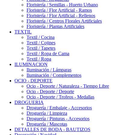
Floristería / Semillas - Huerto Urbano
Floristería / Flor Artificial - Ramos
Floristería / Flor Artificial - Rellenos
Floristería / Centros Florales Artificiales
Floristería / Plantas Artificiales
TEXTIL
Textil / Cocina
Textil / Cojines
Textil / Tapetes
Textil / Ropa de Cama
Textil / Ropa
ILUMINACION
Iluminación / Lámparas
Iluminación / Complementos
OCIO - DEPORTE
Ocio - Deporte / Naturaleza - Tiempo Libre
Ocio - Deporte / Deporte
Ocio - Deporte / Trofeos - Medallas
DROGUERIA
Droguería / Embalaje - Accesorios
Droguería / Limpieza
Droguería / Pinturas - Accesorios
Droguería / Mascotas
DETALLES DE BODA - BAUTIZOS
Decoración / Navidad