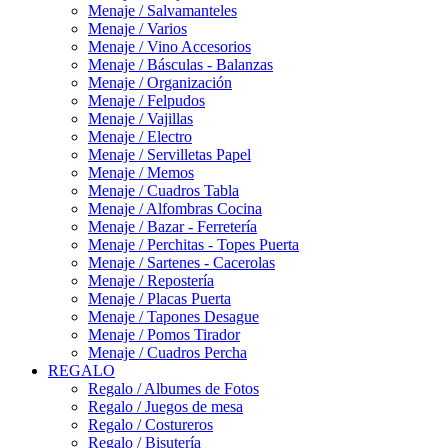
Menaje / Salvamanteles
Menaje / Varios
Menaje / Vino Accesorios
Menaje / Básculas - Balanzas
Menaje / Organización
Menaje / Felpudos
Menaje / Vajillas
Menaje / Electro
Menaje / Servilletas Papel
Menaje / Memos
Menaje / Cuadros Tabla
Menaje / Alfombras Cocina
Menaje / Bazar - Ferretería
Menaje / Perchitas - Topes Puerta
Menaje / Sartenes - Cacerolas
Menaje / Repostería
Menaje / Placas Puerta
Menaje / Tapones Desague
Menaje / Pomos Tirador
Menaje / Cuadros Percha
REGALO
Regalo / Albumes de Fotos
Regalo / Juegos de mesa
Regalo / Costureros
Regalo / Bisutería