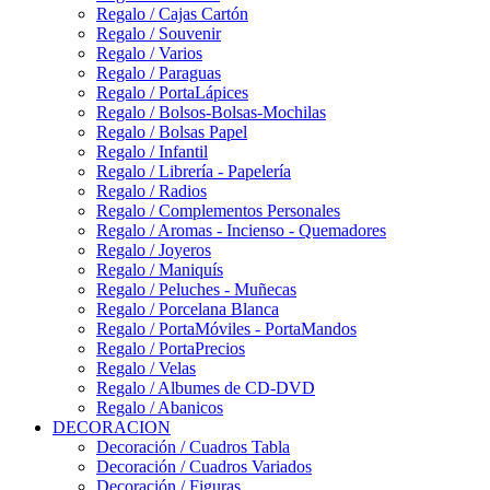
Regalo / Cajas Cartón
Regalo / Souvenir
Regalo / Varios
Regalo / Paraguas
Regalo / PortaLápices
Regalo / Bolsos-Bolsas-Mochilas
Regalo / Bolsas Papel
Regalo / Infantil
Regalo / Librería - Papelería
Regalo / Radios
Regalo / Complementos Personales
Regalo / Aromas - Incienso - Quemadores
Regalo / Joyeros
Regalo / Maniquís
Regalo / Peluches - Muñecas
Regalo / Porcelana Blanca
Regalo / PortaMóviles - PortaMandos
Regalo / PortaPrecios
Regalo / Velas
Regalo / Albumes de CD-DVD
Regalo / Abanicos
DECORACION
Decoración / Cuadros Tabla
Decoración / Cuadros Variados
Decoración / Figuras