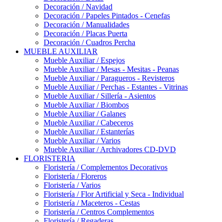
Decoración / Navidad
Decoración / Papeles Pintados - Cenefas
Decoración / Manualidades
Decoración / Placas Puerta
Decoración / Cuadros Percha
MUEBLE AUXILIAR
Mueble Auxiliar / Espejos
Mueble Auxiliar / Mesas - Mesitas - Peanas
Mueble Auxiliar / Paragueros - Revisteros
Mueble Auxiliar / Perchas - Estantes - Vitrinas
Mueble Auxiliar / Sillería - Asientos
Mueble Auxiliar / Biombos
Mueble Auxiliar / Galanes
Mueble Auxiliar / Cabeceros
Mueble Auxiliar / Estanterías
Mueble Auxiliar / Varios
Mueble Auxiliar / Archivadores CD-DVD
FLORISTERIA
Floristería / Complementos Decorativos
Floristería / Floreros
Floristería / Varios
Floristería / Flor Artificial y Seca - Individual
Floristería / Maceteros - Cestas
Floristería / Centros Complementos
Floristería / Regaderas