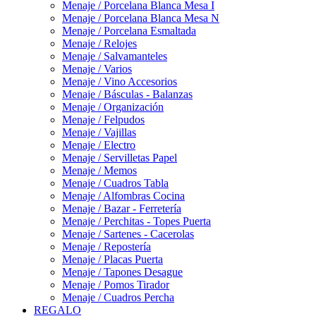
Menaje / Porcelana Blanca Mesa I
Menaje / Porcelana Blanca Mesa N
Menaje / Porcelana Esmaltada
Menaje / Relojes
Menaje / Salvamanteles
Menaje / Varios
Menaje / Vino Accesorios
Menaje / Básculas - Balanzas
Menaje / Organización
Menaje / Felpudos
Menaje / Vajillas
Menaje / Electro
Menaje / Servilletas Papel
Menaje / Memos
Menaje / Cuadros Tabla
Menaje / Alfombras Cocina
Menaje / Bazar - Ferretería
Menaje / Perchitas - Topes Puerta
Menaje / Sartenes - Cacerolas
Menaje / Repostería
Menaje / Placas Puerta
Menaje / Tapones Desague
Menaje / Pomos Tirador
Menaje / Cuadros Percha
REGALO