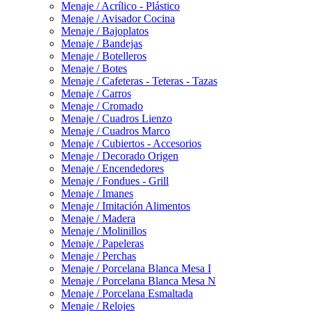
Menaje / Acrílico - Plástico
Menaje / Avisador Cocina
Menaje / Bajoplatos
Menaje / Bandejas
Menaje / Botelleros
Menaje / Botes
Menaje / Cafeteras - Teteras - Tazas
Menaje / Carros
Menaje / Cromado
Menaje / Cuadros Lienzo
Menaje / Cuadros Marco
Menaje / Cubiertos - Accesorios
Menaje / Decorado Origen
Menaje / Encendedores
Menaje / Fondues - Grill
Menaje / Imanes
Menaje / Imitación Alimentos
Menaje / Madera
Menaje / Molinillos
Menaje / Papeleras
Menaje / Perchas
Menaje / Porcelana Blanca Mesa I
Menaje / Porcelana Blanca Mesa N
Menaje / Porcelana Esmaltada
Menaje / Relojes