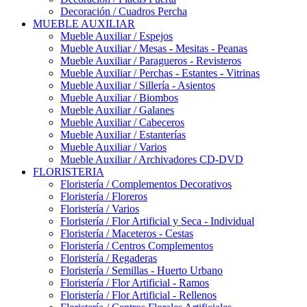
Decoración / Cuadros Percha
MUEBLE AUXILIAR
Mueble Auxiliar / Espejos
Mueble Auxiliar / Mesas - Mesitas - Peanas
Mueble Auxiliar / Paragueros - Revisteros
Mueble Auxiliar / Perchas - Estantes - Vitrinas
Mueble Auxiliar / Sillería - Asientos
Mueble Auxiliar / Biombos
Mueble Auxiliar / Galanes
Mueble Auxiliar / Cabeceros
Mueble Auxiliar / Estanterías
Mueble Auxiliar / Varios
Mueble Auxiliar / Archivadores CD-DVD
FLORISTERIA
Floristería / Complementos Decorativos
Floristería / Floreros
Floristería / Varios
Floristería / Flor Artificial y Seca - Individual
Floristería / Maceteros - Cestas
Floristería / Centros Complementos
Floristería / Regaderas
Floristería / Semillas - Huerto Urbano
Floristería / Flor Artificial - Ramos
Floristería / Flor Artificial - Rellenos