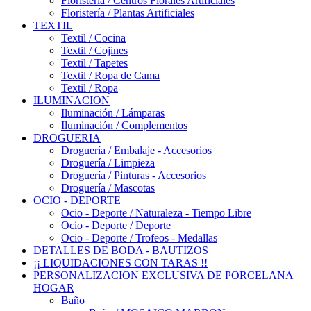
Floristería / Centros Florales Artificiales
Floristería / Plantas Artificiales
TEXTIL
Textil / Cocina
Textil / Cojines
Textil / Tapetes
Textil / Ropa de Cama
Textil / Ropa
ILUMINACION
Iluminación / Lámparas
Iluminación / Complementos
DROGUERIA
Droguería / Embalaje - Accesorios
Droguería / Limpieza
Droguería / Pinturas - Accesorios
Droguería / Mascotas
OCIO - DEPORTE
Ocio - Deporte / Naturaleza - Tiempo Libre
Ocio - Deporte / Deporte
Ocio - Deporte / Trofeos - Medallas
DETALLES DE BODA - BAUTIZOS
¡¡ LIQUIDACIONES CON TARAS !!
PERSONALIZACION EXCLUSIVA DE PORCELANA
HOGAR
Baño