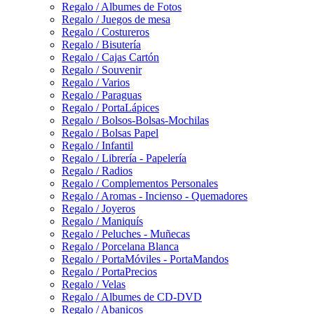
Regalo / Albumes de Fotos
Regalo / Juegos de mesa
Regalo / Costureros
Regalo / Bisutería
Regalo / Cajas Cartón
Regalo / Souvenir
Regalo / Varios
Regalo / Paraguas
Regalo / PortaLápices
Regalo / Bolsos-Bolsas-Mochilas
Regalo / Bolsas Papel
Regalo / Infantil
Regalo / Librería - Papelería
Regalo / Radios
Regalo / Complementos Personales
Regalo / Aromas - Incienso - Quemadores
Regalo / Joyeros
Regalo / Maniquís
Regalo / Peluches - Muñecas
Regalo / Porcelana Blanca
Regalo / PortaMóviles - PortaMandos
Regalo / PortaPrecios
Regalo / Velas
Regalo / Albumes de CD-DVD
Regalo / Abanicos