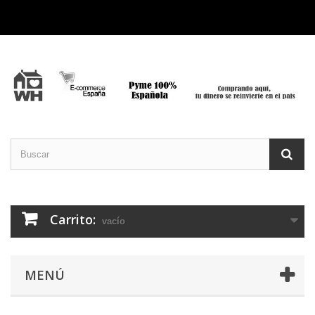
Carrito:
vacío
MENÚ