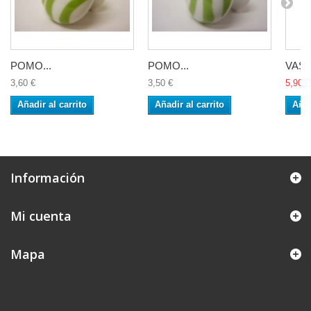
POMO...
POMO...
VASO
3,60 €
3,50 €
5,90 €
Añadir al carrito
Añadir al carrito
Añad
Información
Mi cuenta
Mapa