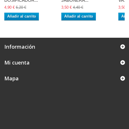
DOSIFICADOR...
JABONERA...
VASO
4,90 €
6,20 €
3,50 €
4,40 €
3,50 €
Añadir al carrito
Añadir al carrito
Añad
Información
Mi cuenta
Mapa