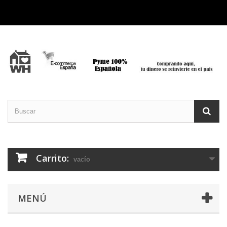
Carrito:
vacío
MENÚ