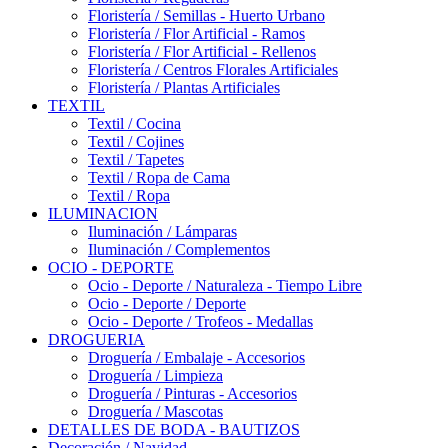
Floristería / Semillas - Huerto Urbano
Floristería / Flor Artificial - Ramos
Floristería / Flor Artificial - Rellenos
Floristería / Centros Florales Artificiales
Floristería / Plantas Artificiales
TEXTIL
Textil / Cocina
Textil / Cojines
Textil / Tapetes
Textil / Ropa de Cama
Textil / Ropa
ILUMINACION
Iluminación / Lámparas
Iluminación / Complementos
OCIO - DEPORTE
Ocio - Deporte / Naturaleza - Tiempo Libre
Ocio - Deporte / Deporte
Ocio - Deporte / Trofeos - Medallas
DROGUERIA
Droguería / Embalaje - Accesorios
Droguería / Limpieza
Droguería / Pinturas - Accesorios
Droguería / Mascotas
DETALLES DE BODA - BAUTIZOS
Decoración / Navidad