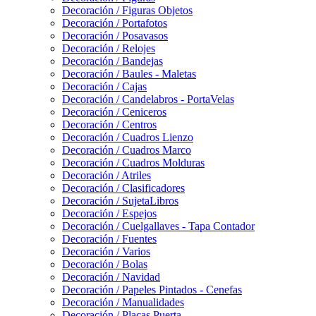
Decoración / Figuras Objetos
Decoración / Portafotos
Decoración / Posavasos
Decoración / Relojes
Decoración / Bandejas
Decoración / Baules - Maletas
Decoración / Cajas
Decoración / Candelabros - PortaVelas
Decoración / Ceniceros
Decoración / Centros
Decoración / Cuadros Lienzo
Decoración / Cuadros Marco
Decoración / Cuadros Molduras
Decoración / Atriles
Decoración / Clasificadores
Decoración / SujetaLibros
Decoración / Espejos
Decoración / Cuelgallaves - Tapa Contador
Decoración / Fuentes
Decoración / Varios
Decoración / Bolas
Decoración / Navidad
Decoración / Papeles Pintados - Cenefas
Decoración / Manualidades
Decoración / Placas Puerta