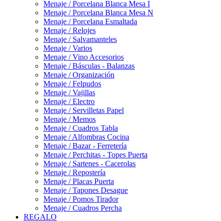
Menaje / Porcelana Blanca Mesa I
Menaje / Porcelana Blanca Mesa N
Menaje / Porcelana Esmaltada
Menaje / Relojes
Menaje / Salvamanteles
Menaje / Varios
Menaje / Vino Accesorios
Menaje / Básculas - Balanzas
Menaje / Organización
Menaje / Felpudos
Menaje / Vajillas
Menaje / Electro
Menaje / Servilletas Papel
Menaje / Memos
Menaje / Cuadros Tabla
Menaje / Alfombras Cocina
Menaje / Bazar - Ferretería
Menaje / Perchitas - Topes Puerta
Menaje / Sartenes - Cacerolas
Menaje / Repostería
Menaje / Placas Puerta
Menaje / Tapones Desague
Menaje / Pomos Tirador
Menaje / Cuadros Percha
REGALO