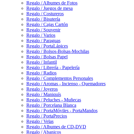
Regalo / Albumes de Fotos
Regalo / Juegos de mesa
Regalo / Costureros
Regalo / Bisutería
Regalo / Cajas Cartón
Regalo / Souvenir
Regalo / Varios
Regalo / Paraguas
Regalo / PortaLápices
Regalo / Bolsos-Bolsas-Mochilas
Regalo / Bolsas Papel
Regalo / Infantil
Regalo / Librería - Papelería
Regalo / Radios
Regalo / Complementos Personales
Regalo / Aromas - Incienso - Quemadores
Regalo / Joyeros
Regalo / Maniquís
Regalo / Peluches - Muñecas
Regalo / Porcelana Blanca
Regalo / PortaMóviles - PortaMandos
Regalo / PortaPrecios
Regalo / Velas
Regalo / Albumes de CD-DVD
Regalo / Abanicos