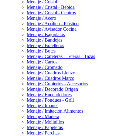
Menaje / Cristal
Menaje / Cristal - Bebida
Menaje / Cristal - Centros
Menaje / Acero
Menaje / Acrílico - Plástico
Menaje / Avisador Cocina
Menaje / Bajoplatos
Menaje / Bandejas
Menaje / Botelleros
Menaje / Botes
Menaje / Cafeteras - Teteras - Tazas
Menaje / Carros
Menaje / Cromado
Menaje / Cuadros Lienzo
Menaje / Cuadros Marco
Menaje / Cubiertos - Accesorios
Menaje / Decorado Origen
Menaje / Encendedores
Menaje / Fondues - Grill
Menaje / Imanes
Menaje / Imitación Alimentos
Menaje / Madera
Menaje / Molinillos
Menaje / Papeleras
Menaje / Perchas