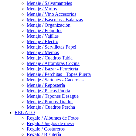
Menaje / Salvamanteles
Menaje / Varios
Menaje / Vino Accesorios
Menaje / Básculas - Balanzas
Menaje / Organización
Menaje / Felpudos
Menaje / Vajillas
Menaje / Electro
Menaje / Servilletas Papel
Menaje / Memos
Menaje / Cuadros Tabla
Menaje / Alfombras Cocina
Menaje / Bazar - Ferretería
Menaje / Perchitas - Topes Puerta
Menaje / Sartenes - Cacerolas
Menaje / Repostería
Menaje / Placas Puerta
Menaje / Tapones Desague
Menaje / Pomos Tirador
Menaje / Cuadros Percha
REGALO
Regalo / Albumes de Fotos
Regalo / Juegos de mesa
Regalo / Costureros
Regalo / Bisutería