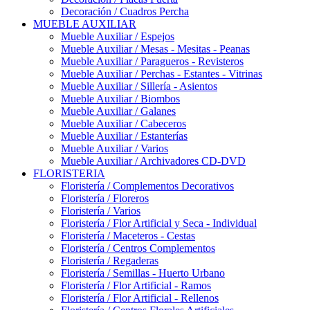
Decoración / Cuadros Percha
MUEBLE AUXILIAR
Mueble Auxiliar / Espejos
Mueble Auxiliar / Mesas - Mesitas - Peanas
Mueble Auxiliar / Paragueros - Revisteros
Mueble Auxiliar / Perchas - Estantes - Vitrinas
Mueble Auxiliar / Sillería - Asientos
Mueble Auxiliar / Biombos
Mueble Auxiliar / Galanes
Mueble Auxiliar / Cabeceros
Mueble Auxiliar / Estanterías
Mueble Auxiliar / Varios
Mueble Auxiliar / Archivadores CD-DVD
FLORISTERIA
Floristería / Complementos Decorativos
Floristería / Floreros
Floristería / Varios
Floristería / Flor Artificial y Seca - Individual
Floristería / Maceteros - Cestas
Floristería / Centros Complementos
Floristería / Regaderas
Floristería / Semillas - Huerto Urbano
Floristería / Flor Artificial - Ramos
Floristería / Flor Artificial - Rellenos