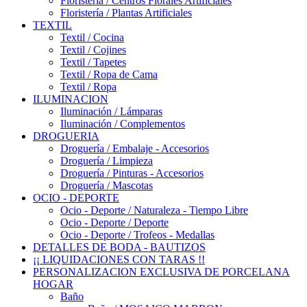
Floristería / Centros Florales Artificiales
Floristería / Plantas Artificiales
TEXTIL
Textil / Cocina
Textil / Cojines
Textil / Tapetes
Textil / Ropa de Cama
Textil / Ropa
ILUMINACION
Iluminación / Lámparas
Iluminación / Complementos
DROGUERIA
Droguería / Embalaje - Accesorios
Droguería / Limpieza
Droguería / Pinturas - Accesorios
Droguería / Mascotas
OCIO - DEPORTE
Ocio - Deporte / Naturaleza - Tiempo Libre
Ocio - Deporte / Deporte
Ocio - Deporte / Trofeos - Medallas
DETALLES DE BODA - BAUTIZOS
¡¡ LIQUIDACIONES CON TARAS !!
PERSONALIZACION EXCLUSIVA DE PORCELANA
HOGAR
Baño