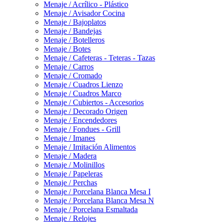
Menaje / Acrílico - Plástico
Menaje / Avisador Cocina
Menaje / Bajoplatos
Menaje / Bandejas
Menaje / Botelleros
Menaje / Botes
Menaje / Cafeteras - Teteras - Tazas
Menaje / Carros
Menaje / Cromado
Menaje / Cuadros Lienzo
Menaje / Cuadros Marco
Menaje / Cubiertos - Accesorios
Menaje / Decorado Origen
Menaje / Encendedores
Menaje / Fondues - Grill
Menaje / Imanes
Menaje / Imitación Alimentos
Menaje / Madera
Menaje / Molinillos
Menaje / Papeleras
Menaje / Perchas
Menaje / Porcelana Blanca Mesa I
Menaje / Porcelana Blanca Mesa N
Menaje / Porcelana Esmaltada
Menaje / Relojes