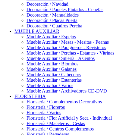
Decoración / Navidad
Decoración / Papeles Pintados - Cenefas
Decoración / Manualidades
Decoración / Placas Puerta
Decoración / Cuadros Percha
MUEBLE AUXILIAR
Mueble Auxiliar / Espejos
Mueble Auxiliar / Mesas - Mesitas - Peanas
Mueble Auxiliar / Paragueros - Revisteros
Mueble Auxiliar / Perchas - Estantes - Vitrinas
Mueble Auxiliar / Sillería - Asientos
Mueble Auxiliar / Biombos
Mueble Auxiliar / Galanes
Mueble Auxiliar / Cabeceros
Mueble Auxiliar / Estanterías
Mueble Auxiliar / Varios
Mueble Auxiliar / Archivadores CD-DVD
FLORISTERIA
Floristería / Complementos Decorativos
Floristería / Floreros
Floristería / Varios
Floristería / Flor Artificial y Seca - Individual
Floristería / Maceteros - Cestas
Floristería / Centros Complementos
Floristería / Regaderas