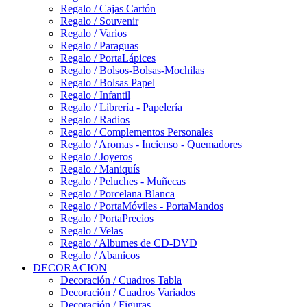
Regalo / Cajas Cartón
Regalo / Souvenir
Regalo / Varios
Regalo / Paraguas
Regalo / PortaLápices
Regalo / Bolsos-Bolsas-Mochilas
Regalo / Bolsas Papel
Regalo / Infantil
Regalo / Librería - Papelería
Regalo / Radios
Regalo / Complementos Personales
Regalo / Aromas - Incienso - Quemadores
Regalo / Joyeros
Regalo / Maniquís
Regalo / Peluches - Muñecas
Regalo / Porcelana Blanca
Regalo / PortaMóviles - PortaMandos
Regalo / PortaPrecios
Regalo / Velas
Regalo / Albumes de CD-DVD
Regalo / Abanicos
DECORACION
Decoración / Cuadros Tabla
Decoración / Cuadros Variados
Decoración / Figuras